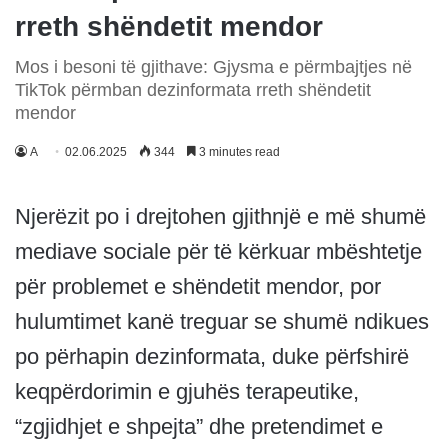
rreth shëndetit mendor
Mos i besoni të gjithave: Gjysma e përmbajtjes në
TikTok përmban dezinformata rreth shëndetit
mendor
A
02.06.2025
344
3 minutes read
Njerëzit po i drejtohen gjithnjë e më shumë
mediave sociale për të kërkuar mbështetje
për problemet e shëndetit mendor, por
hulumtimet kanë treguar se shumë ndikues
po përhapin dezinformata, duke përfshirë
keqpërdorimin e gjuhës terapeutike,
“zgjidhjet e shpejta” dhe pretendimet e