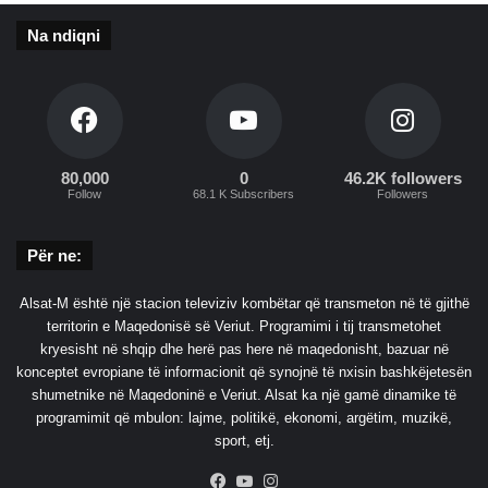
a
Na ndiqni
j
r
a
k
t
a
r
80,000
0
46.2K followers
Follow
68.1 K Subscribers
Followers
i
k
r
Për ne:
y
e
Alsat-M është një stacion televiziv kombëtar që transmeton në të gjithë
t
territorin e Maqedonisë së Veriut. Programimi i tij transmetohet
a
kryesisht në shqip dhe herë pas here në maqedonisht, bazuar në
r
konceptet evropiane të informacionit që synojnë të nxisin bashkëjetesën
i
shumetnike në Maqedoninë e Veriut. Alsat ka një gamë dinamike të
r
programimit që mbulon: lajme, politikë, ekonomi, argëtim, muzikë,
i
sport, etj.
Facebook
YouTube
Instagram