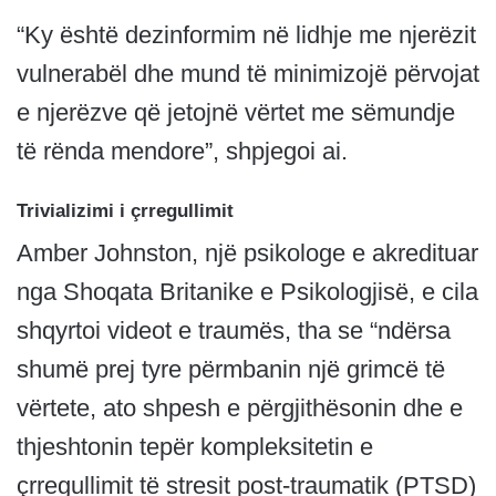
“Ky është dezinformim në lidhje me njerëzit
vulnerabël dhe mund të minimizojë përvojat
e njerëzve që jetojnë vërtet me sëmundje
të rënda mendore”, shpjegoi ai.
Trivializimi i çrregullimit
Amber Johnston, një psikologe e akredituar
nga Shoqata Britanike e Psikologjisë, e cila
shqyrtoi videot e traumës, tha se “ndërsa
shumë prej tyre përmbanin një grimcë të
vërtete, ato shpesh e përgjithësonin dhe e
thjeshtonin tepër kompleksitetin e
çrregullimit të stresit post-traumatik (PTSD)