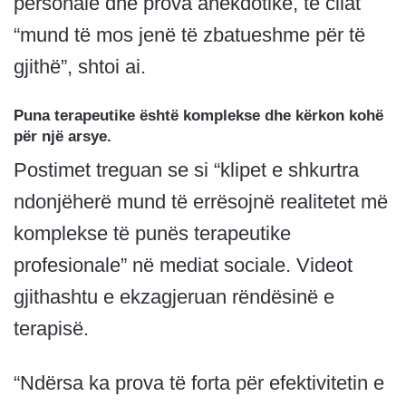
personale dhe prova anekdotike, të cilat
“mund të mos jenë të zbatueshme për të
gjithë”, shtoi ai.
Puna terapeutike është komplekse dhe kërkon kohë
për një arsye.
Postimet treguan se si “klipet e shkurtra
ndonjëherë mund të errësojnë realitetet më
komplekse të punës terapeutike
profesionale” në mediat sociale. Videot
gjithashtu e ekzagjeruan rëndësinë e
terapisë.
“Ndërsa ka prova të forta për efektivitetin e