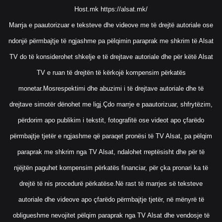
Host.mk
https://alsat.mk/
Marrja e paautorizuar e teksteve dhe videove me të drejtë autoriale ose
ndonjë përmbajtje të ngjashme pa pëlqimin paraprak me shkrim të Alsat
TV do të konsiderohet shkelje e të drejtave autoriale dhe për këtë Alsat
TV e ruan të drejtën të kërkojë kompensim përkatës
monetar.Mosrespektimi dhe abuzimi i të drejtave autoriale dhe të
drejtave simotër dënohet me ligj.Çdo marrje e paautorizuar, shfrytëzim,
përdorim apo publikim i tekstit, fotografitë ose videot apo çfarëdo
përmbajtje tjetër e ngjashme që paraqet pronësi të TV Alsat, pa pëlqim
paraprak me shkrim nga TV Alsat, ndalohet rreptësisht dhe për të
njëjtën paguhet kompensim përkatës financiar, për çka pronari ka të
drejtë të nis procedurë përkatëse.Në rast të marrjes së teksteve
autoriale dhe videove apo çfarëdo përmbajtje tjetër, në mënyrë të
obligueshme nevojitet pëlqim paraprak nga TV Alsat dhe vendosje të