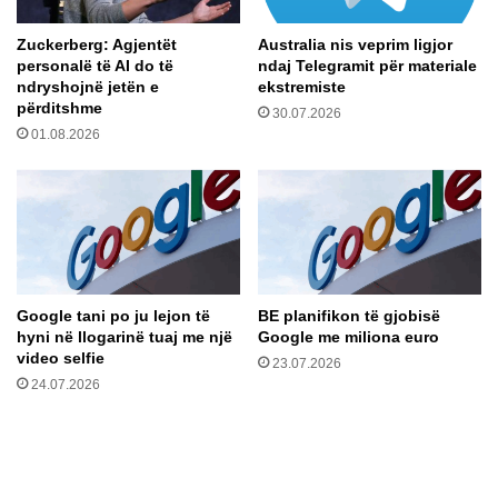
e
Zuckerberg: Agjentët
Australia nis veprim ligjor
k
personalë të AI do të
ndaj Telegramit për materiale
z
ndryshojnë jetën e
ekstremiste
j
përditshme
30.07.2026
a
01.08.2026
r
r
e
n
ë
U
l
q
Google tani po ju lejon të
BE planifikon të gjobisë
i
hyni në llogarinë tuaj me një
Google me miliona euro
n
video selfie
23.07.2026
:
24.07.2026
O
m
e
r
B