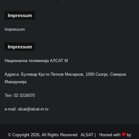
Impressum
Impressum
Impressum
Национална телевизија АЛСАТ М
Адреса: Булевар Крсте Петков Мисирков, 1000 Скопје, Северна
Македонија
Тел: 02 3216070
e-mail:
alsat@alsat-m.tv
© Copyright 2026, All Rights Reserved ALSAT |
Hosted with
by