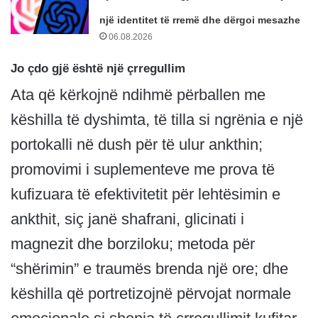
një identitet të rremë dhe dërgoi mesazhe
06.08.2026
Jo çdo gjë është një çrregullim
Ata që kërkojnë ndihmë përballen me
këshilla të dyshimta, të tilla si ngrënia e një
portokalli në dush për të ulur ankthin;
promovimi i suplementeve me prova të
kufizuara të efektivitetit për lehtësimin e
ankthit, siç janë shafrani, glicinati i
magnezit dhe borziloku; metoda për
“shërimin” e traumës brenda një ore; dhe
këshilla që portretizojnë përvojat normale