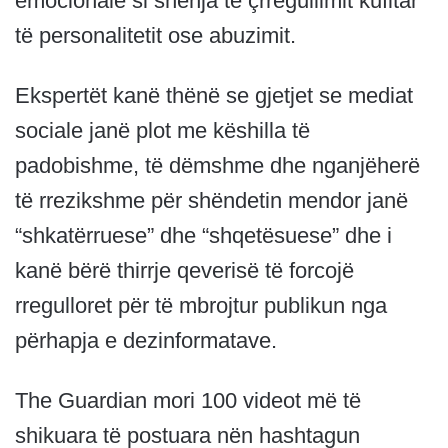
emocionale si shenja të çrregullimit kufitar
të personalitetit ose abuzimit.
Ekspertët kanë thënë se gjetjet se mediat
sociale janë plot me këshilla të
padobishme, të dëmshme dhe nganjëherë
të rrezikshme për shëndetin mendor janë
“shkatërruese” dhe “shqetësuese” dhe i
kanë bërë thirrje qeverisë të forcojë
rregulloret për të mbrojtur publikun nga
përhapja e dezinformatave.
The Guardian mori 100 videot më të
shikuara të postuara nën hashtagun