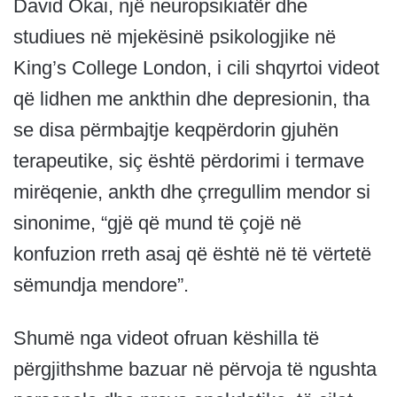
David Okai, një neuropsikiatër dhe
studiues në mjekësinë psikologjike në
King’s College London, i cili shqyrtoi videot
që lidhen me ankthin dhe depresionin, tha
se disa përmbajtje keqpërdorin gjuhën
terapeutike, siç është përdorimi i termave
mirëqenie, ankth dhe çrregullim mendor si
sinonime, “gjë që mund të çojë në
konfuzion rreth asaj që është në të vërtetë
sëmundja mendore”.
Shumë nga videot ofruan këshilla të
përgjithshme bazuar në përvoja të ngushta