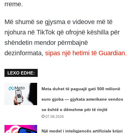
rreme.
Më shumë se gjysma e videove më të
njohura në TikTok që ofrojnë këshilla për
shëndetin mendor përmbajnë
dezinformata,
sipas një hetimi të Guardian.
LEXO EDHE:
Meta duhet të paguajë gati 500 milionë
euro gjoba — gjykata amerikane vendos
se është e dëmshme për të rinjtë
07.08.2026
Një model i inteligjencës artificiale krijoi