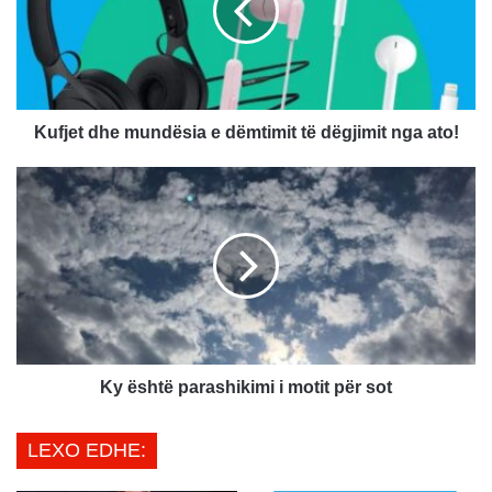
e
t
d
h
e
m
Kufjet dhe mundësia e dëmtimit të dëgjimit nga ato!
u
n
K
d
y
ë
ë
s
s
i
h
a
t
e
ë
d
p
ë
a
m
r
Ky është parashikimi i motit për sot
t
a
i
s
LEXO EDHE:
m
h
i
i