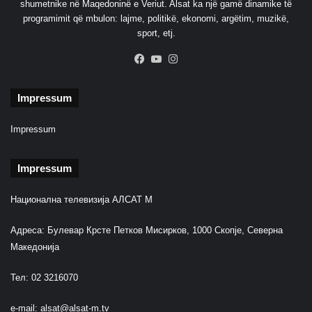
shumetnike në Maqedoninë e Veriut. Alsat ka një gamë dinamike të
programimit që mbulon: lajme, politikë, ekonomi, argëtim, muzikë,
sport, etj.
Facebook
YouTube
Instagram
Impressum
Impressum
Impressum
Национална телевизија АЛСАТ М
Адреса: Булевар Крсте Петков Мисирков, 1000 Скопје, Северна
Македонија
Тел: 02 3216070
e-mail:
alsat@alsat-m.tv