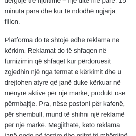
dërgojë tre njoftime – një ditë më parë, 15
minuta para dhe kur të ndodhë ngjarja.
fillon.
Platforma do të shtojë edhe reklama në
kërkim. Reklamat do të shfaqen në
furnizimin që shfaqet kur përdoruesit
zgjedhin një nga termat e kërkimit dhe u
drejtohen atyre që janë duke kërkuar në
mënyrë aktive për një markë, produkt ose
përmbajtje. Pra, nëse postoni për kafenë,
për shembull, mund të shihni një reklamë
për një markë. Megjithatë, këto reklama
janë ende në testim dhe pritet të mbërrijnë