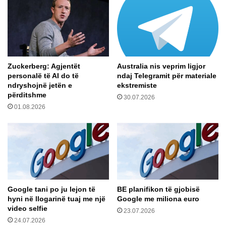
t
k
t
i
ë
m
d
i
ë
i
g
m
Zuckerberg: Agjentët
Australia nis veprim ligjor
j
o
personalë të AI do të
ndaj Telegramit për materiale
i
t
ndryshojnë jetën e
ekstremiste
m
i
përditshme
30.07.2026
i
t
01.08.2026
t
p
n
ë
g
r
a
s
a
o
t
t
o
!
Google tani po ju lejon të
BE planifikon të gjobisë
hyni në llogarinë tuaj me një
Google me miliona euro
video selfie
23.07.2026
24.07.2026