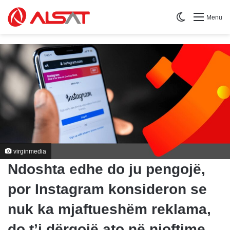
Switch skin
Menu
virginmedia
Ndoshta edhe do ju pengojë,
por Instagram konsideron se
nuk ka mjaftueshëm reklama,
do t’i dërgojë ato në njoftime