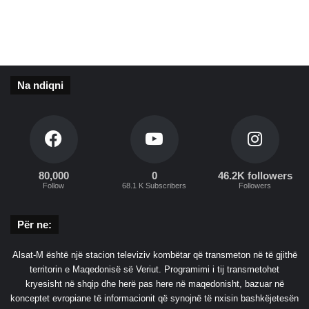
Na ndiqni
80,000
0
46.2K followers
Follow
68.1 K Subscribers
Followers
Për ne:
Alsat-M është një stacion televiziv kombëtar që transmeton në të gjithë
territorin e Maqedonisë së Veriut. Programimi i tij transmetohet
kryesisht në shqip dhe herë pas here në maqedonisht, bazuar në
konceptet evropiane të informacionit që synojnë të nxisin bashkëjetesën