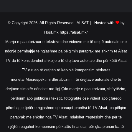
© Copyright 2026, All Rights Reserved ALSAT |
Hosted with
by
Host.mk
https://alsat.mk/
Marrja e paautorizuar e teksteve dhe videove me të drejtë autoriale ose
ndonjë përmbajtje të ngjashme pa pëlqimin paraprak me shkrim të Alsat
TV do të konsiderohet shkelje e të drejtave autoriale dhe për këtë Alsat
TV e ruan të drejtën të kërkojë kompensim përkatës
monetar.Mosrespektimi dhe abuzimi i të drejtave autoriale dhe të
drejtave simotër dënohet me ligj.Çdo marrje e paautorizuar, shfrytëzim,
përdorim apo publikim i tekstit, fotografitë ose videot apo çfarëdo
përmbajtje tjetër e ngjashme që paraqet pronësi të TV Alsat, pa pëlqim
paraprak me shkrim nga TV Alsat, ndalohet rreptësisht dhe për të
njëjtën paguhet kompensim përkatës financiar, për çka pronari ka të