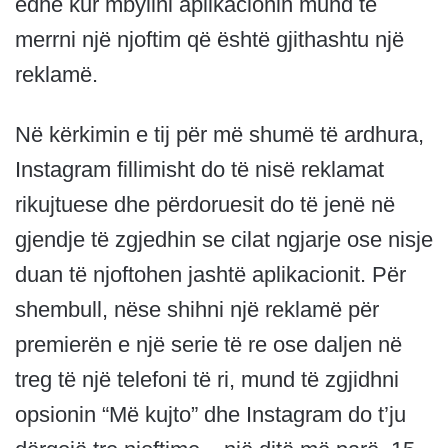
edhe kur mbyllni aplikacionin mund të
merrni një njoftim që është gjithashtu një
reklamë.
Në kërkimin e tij për më shumë të ardhura,
Instagram fillimisht do të nisë reklamat
rikujtuese dhe përdoruesit do të jenë në
gjendje të zgjedhin se cilat ngjarje ose nisje
duan të njoftohen jashtë aplikacionit. Për
shembull, nëse shihni një reklamë për
premierën e një serie të re ose daljen në
treg të një telefoni të ri, mund të zgjidhni
opsionin “Më kujto” dhe Instagram do t’ju