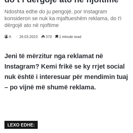
Ndoshta edhe do ju pengojë, por Instagram
konsideron se nuk ka mjaftueshëm reklama, do t'i
dërgojë ato në njoftime
A
26.03.2023
370
1 minute read
Jeni të mërzitur nga reklamat në
Instagram? Kemi frikë se ky rrjet social
nuk është i interesuar për mendimin tuaj
– po vijnë më shumë reklama.
LEXO EDHE: