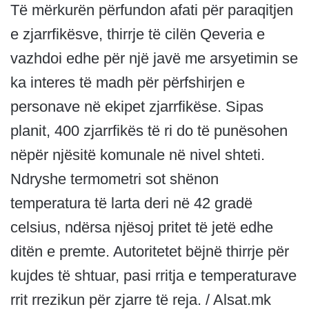
Të mërkurën përfundon afati për paraqitjen
e zjarrfikësve, thirrje të cilën Qeveria e
vazhdoi edhe për një javë me arsyetimin se
ka interes të madh për përfshirjen e
personave në ekipet zjarrfikëse. Sipas
planit, 400 zjarrfikës të ri do të punësohen
nëpër njësitë komunale në nivel shteti.
Ndryshe termometri sot shënon
temperatura të larta deri në 42 gradë
celsius, ndërsa njësoj pritet të jetë edhe
ditën e premte. Autoritetet bëjnë thirrje për
kujdes të shtuar, pasi rritja e temperaturave
rrit rrezikun për zjarre të reja. / Alsat.mk