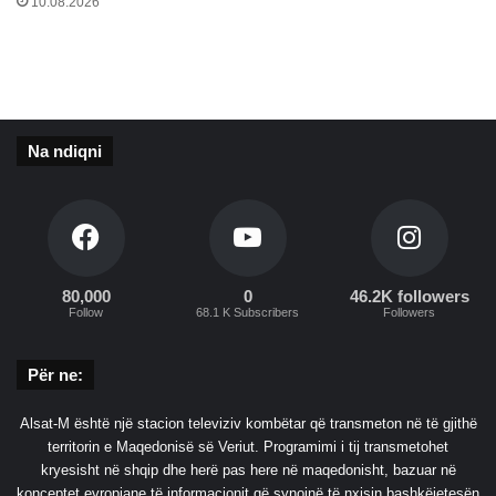
10.08.2026
s
h
t
ë
a
r
Na ndiqni
s
y
e
j
a
80,000
0
46.2K followers
Follow
68.1 K Subscribers
Followers
Për ne:
Alsat-M është një stacion televiziv kombëtar që transmeton në të gjithë
territorin e Maqedonisë së Veriut. Programimi i tij transmetohet
kryesisht në shqip dhe herë pas here në maqedonisht, bazuar në
konceptet evropiane të informacionit që synojnë të nxisin bashkëjetesën