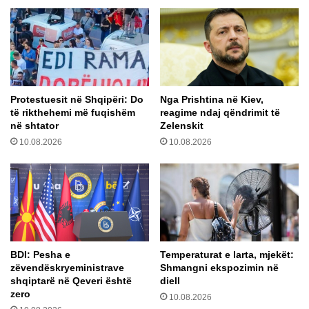
.
l
5
e
m
n
e
K
t
u
r
r
Protestuesit në Shqipëri: Do
Nga Prishtina në Kiev,
a
i
të rikthehemi më fuqishëm
reagime ndaj qëndrimit të
t
në shtator
Zelenskit
n
10.08.2026
10.08.2026
ë
K
u
v
e
n
d
,
BDI: Pesha e
Temperaturat e larta, mjekët:
k
zëvendëskryeministrave
Shmangni ekspozimin në
j
shqiptarë në Qeveri është
diell
o
zero
10.08.2026
ë