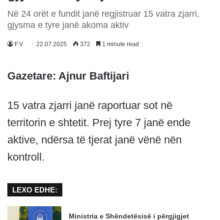
Në 24 orët e fundit janë regjistruar 15 vatra zjarri,
gjysma e tyre janë akoma aktiv
F.V
22.07.2025
372
1 minute read
Gazetare: Ajnur Baftijari
15 vatra zjarri janë raportuar sot në
territorin e shtetit. Prej tyre 7 janë ende
aktive, ndërsa të tjerat janë vënë nën
kontroll.
LEXO EDHE:
Ministria e Shëndetësisë i përgjigjet