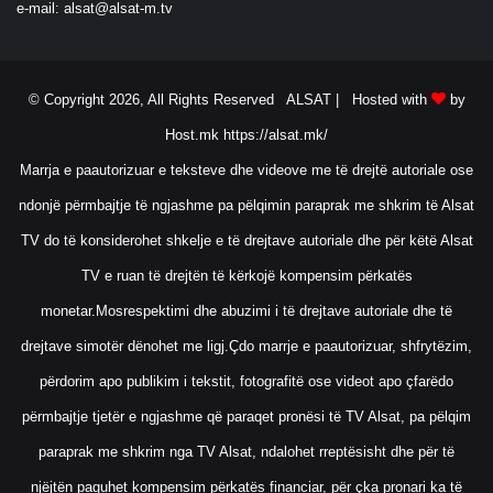
e-mail:
alsat@alsat-m.tv
© Copyright 2026, All Rights Reserved ALSAT |
Hosted with
by
Host.mk
https://alsat.mk/
Marrja e paautorizuar e teksteve dhe videove me të drejtë autoriale ose
ndonjë përmbajtje të ngjashme pa pëlqimin paraprak me shkrim të Alsat
TV do të konsiderohet shkelje e të drejtave autoriale dhe për këtë Alsat
TV e ruan të drejtën të kërkojë kompensim përkatës
monetar.Mosrespektimi dhe abuzimi i të drejtave autoriale dhe të
drejtave simotër dënohet me ligj.Çdo marrje e paautorizuar, shfrytëzim,
përdorim apo publikim i tekstit, fotografitë ose videot apo çfarëdo
përmbajtje tjetër e ngjashme që paraqet pronësi të TV Alsat, pa pëlqim
paraprak me shkrim nga TV Alsat, ndalohet rreptësisht dhe për të
njëjtën paguhet kompensim përkatës financiar, për çka pronari ka të