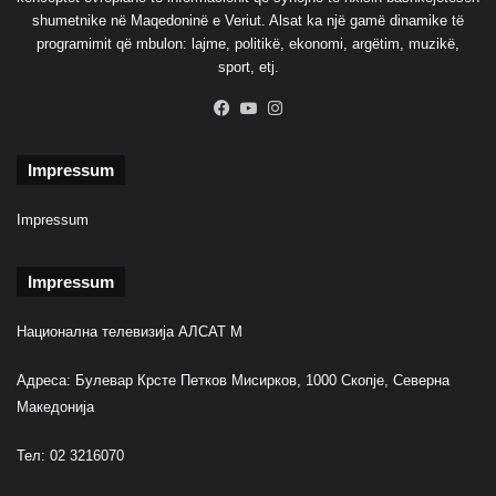
shumetnike në Maqedoninë e Veriut. Alsat ka një gamë dinamike të
programimit që mbulon: lajme, politikë, ekonomi, argëtim, muzikë,
sport, etj.
Facebook
YouTube
Instagram
Impressum
Impressum
Impressum
Национална телевизија АЛСАТ М
Адреса: Булевар Крсте Петков Мисирков, 1000 Скопје, Северна
Македонија
Тел: 02 3216070