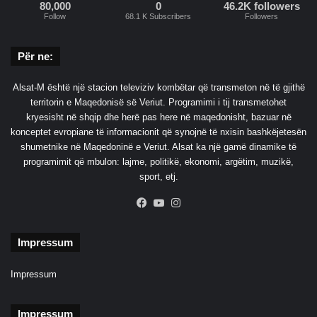
m
80,000
0
46.2K followers
Follow
68.1 K Subscribers
Followers
i
n
e
Për ne:
A
k
Alsat-M është një stacion televiziv kombëtar që transmeton në të gjithë
a
territorin e Maqedonisë së Veriut. Programimi i tij transmetohet
d
kryesisht në shqip dhe herë pas here në maqedonisht, bazuar në
e
konceptet evropiane të informacionit që synojnë të nxisin bashkëjetesën
m
shumetnike në Maqedoninë e Veriut. Alsat ka një gamë dinamike të
i
programimit që mbulon: lajme, politikë, ekonomi, argëtim, muzikë,
s
sport, etj.
ë
Facebook
YouTube
Instagram
Impressum
Impressum
Impressum