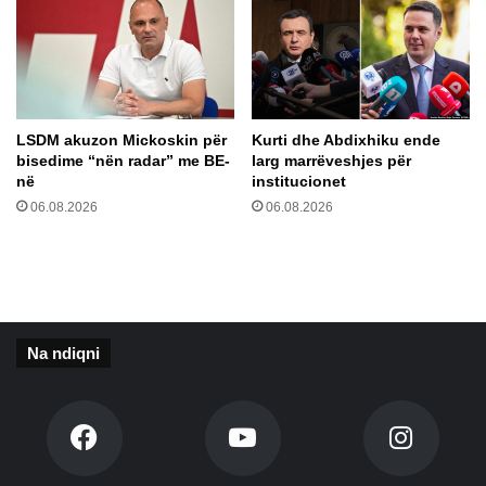
n
s
ë
c
A
a
y
r
a
s
s
”
LSDM akuzon Mickoskin për
Kurti dhe Abdixhiku ende
o
:
bisedime “nën radar” me BE-
larg marrëveshjes për
f
E
në
institucionet
y
t
06.08.2026
06.08.2026
a
r
n
a
ë
d
S
h
t
t
a
o
m
Na ndiqni
v
b
a
o
b
l
e
l
s
i