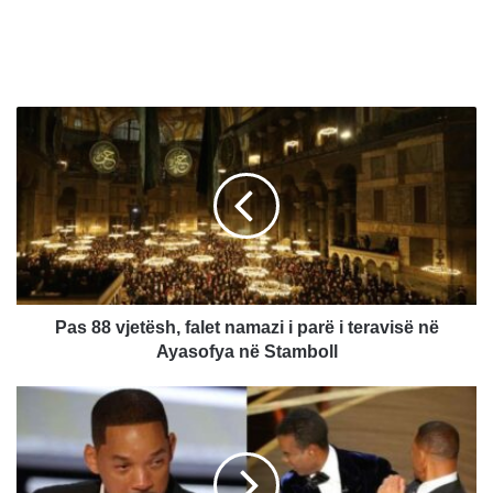
P
a
s
8
8
v
j
e
t
ë
Pas 88 vjetësh, falet namazi i parë i teravisë në
s
Ayasofya në Stamboll
h
,
W
f
i
a
l
l
l
e
S