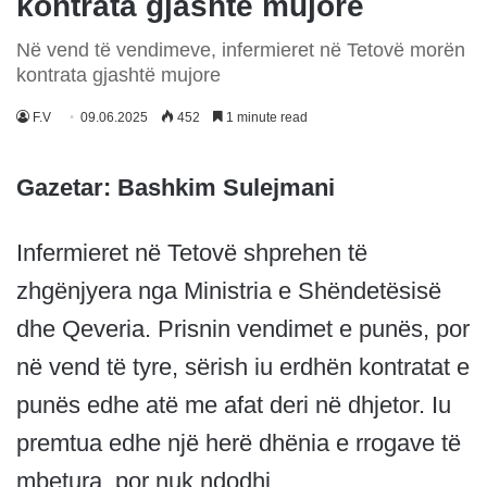
kontrata gjashtë mujore
Në vend të vendimeve, infermieret në Tetovë morën
kontrata gjashtë mujore
F.V
09.06.2025
452
1 minute read
Gazetar: Bashkim Sulejmani
Infermieret në Tetovë shprehen të
zhgënjyera nga Ministria e Shëndetësisë
dhe Qeveria. Prisnin vendimet e punës, por
në vend të tyre, sërish iu erdhën kontratat e
punës edhe atë me afat deri në dhjetor. Iu
premtua edhe një herë dhënia e rrogave të
mbetura, por nuk ndodhi.