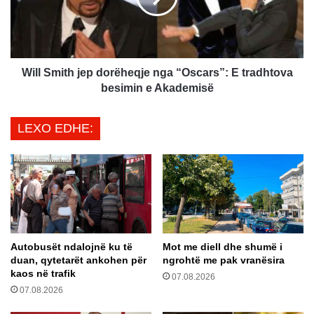
t
m
n
i
a
t
m
h
a
j
Will Smith jep dorëheqje nga “Oscars”: E tradhtova
z
e
besimin e Akademisë
i
p
i
d
LEXO EDHE:
p
o
a
r
r
ë
ë
h
i
e
t
q
e
j
r
e
Autobusët ndalojnë ku të
Mot me diell dhe shumë i
a
n
duan, qytetarët ankohen për
ngrohtë me pak vranësira
v
g
kaos në trafik
i
07.08.2026
a
07.08.2026
s
“
ë
O