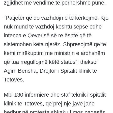
zgjidhet me vendime të përhershme pune.
“Patjetër që do vazhdojmë të kërkojmë. Kjo
nuk mund të vazhdoj kështu sepse edhe
intenca e Qeverisë së re është që të
sistemohen këta njerëz. Shpresojmë që të
kemi mirëkuptim me ministrin e ardhshëm
që tua rregullojmë këtë status”, theksoi
Agim Berisha, Drejtor i Spitalit klinik të
Tetovës.
Mbi 130 infermiere dhe staf teknik i spitalit
klinik të Tetovës, që prej një jave janë
hedhur në protesta shkaku i mos pagesës