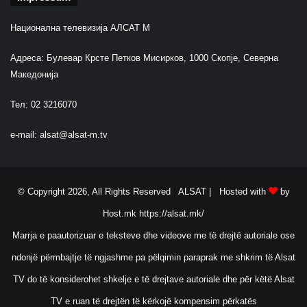
Национална телевизија АЛСАТ М
Адреса: Булевар Крсте Петков Мисирков, 1000 Скопје, Северна
Македонија
Тел: 02 3216070
e-mail:
alsat@alsat-m.tv
© Copyright 2026, All Rights Reserved ALSAT |
Hosted with
by
Host.mk
https://alsat.mk/
Marrja e paautorizuar e teksteve dhe videove me të drejtë autoriale ose
ndonjë përmbajtje të ngjashme pa pëlqimin paraprak me shkrim të Alsat
TV do të konsiderohet shkelje e të drejtave autoriale dhe për këtë Alsat
TV e ruan të drejtën të kërkojë kompensim përkatës