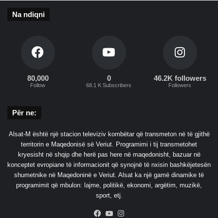
e
n
q
ë
Na ndiqni
ë
v
s
e
i
t
t
ë
b
r
o
r
80,000
0
46.2K followers
t
u
Follow
68.1 K Subscribers
Followers
ë
g
r
ë
Për ne:
o
n
r
d
ë
Alsat-M është një stacion televiziv kombëtar që transmeton në të gjithë
r
:
territorin e Maqedonisë së Veriut. Programimi i tij transmetohet
e
"
kryesisht në shqip dhe herë pas here në maqedonisht, bazuar në
j
N
konceptet evropiane të informacionit që synojnë të nxisin bashkëjetesën
t
u
shumetnike në Maqedoninë e Veriut. Alsat ka një gamë dinamike të
B
k
programimit që mbulon: lajme, politikë, ekonomi, argëtim, muzikë,
E
k
sport, etj.
-
e
s
Facebook
YouTube
Instagram
n
ë