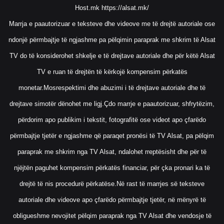
Host.mk
https://alsat.mk/
Marrja e paautorizuar e teksteve dhe videove me të drejtë autoriale ose
ndonjë përmbajtje të ngjashme pa pëlqimin paraprak me shkrim të Alsat
TV do të konsiderohet shkelje e të drejtave autoriale dhe për këtë Alsat
TV e ruan të drejtën të kërkojë kompensim përkatës
monetar.Mosrespektimi dhe abuzimi i të drejtave autoriale dhe të
drejtave simotër dënohet me ligj.Çdo marrje e paautorizuar, shfrytëzim,
përdorim apo publikim i tekstit, fotografitë ose videot apo çfarëdo
përmbajtje tjetër e ngjashme që paraqet pronësi të TV Alsat, pa pëlqim
paraprak me shkrim nga TV Alsat, ndalohet rreptësisht dhe për të
njëjtën paguhet kompensim përkatës financiar, për çka pronari ka të
drejtë të nis procedurë përkatëse.Në rast të marrjes së teksteve
autoriale dhe videove apo çfarëdo përmbajtje tjetër, në mënyrë të
obligueshme nevojitet pëlqim paraprak nga TV Alsat dhe vendosje të