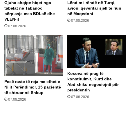
Gjuha shqipe hiqet nga
Lëndim i rëndë në Turqi,
ë
a
tabelat në Tabanoc,
avioni qeveritar sjell të riun
s
n
përplasje mes BDI-së dhe
në Maqedoni
a
d
VLEN-it
07.08.2026
r
a
07.08.2026
t
j
i
S
f
h
i
k
c
u
i
p
a
i
l
t
Kosova në prag të
e
:
konstituimit, Kurti dhe
Pesë raste të reja me ethet e
p
P
Abdixhiku negociojnë për
Nilit Perëndimor, 15 pacientë
ë
o
presidentin
të shtruar në Shkup
r
e
07.08.2026
07.08.2026
u
v
d
o
h
n
ë
o
h
j