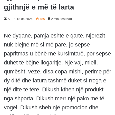
gjithnjë e më të larta
A
18.06.2026
785
2 minutes read
Në dyqane, pamja është e qartë. Njerëzit
nuk blejnë më si më parë, jo sepse
papritmas u bënë më kursimtarë, por sepse
duhet të bëjnë llogaritje. Një vaj, miell,
qumësht, vezë, disa copa mishi, perime për
dy ditë dhe fatura tashmë duket si rroga e
një dite të tërë. Dikush kthen një produkt
nga shporta. Dikush merr një pako më të
vogël. Dikush sheh një promocion dhe