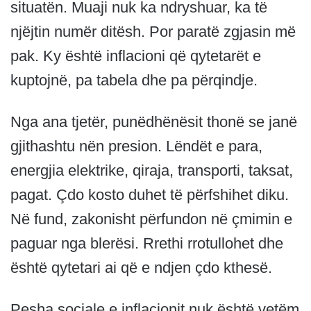
situatën. Muaji nuk ka ndryshuar, ka të
njëjtin numër ditësh. Por paratë zgjasin më
pak. Ky është inflacioni që qytetarët e
kuptojnë, pa tabela dhe pa përqindje.
Nga ana tjetër, punëdhënësit thonë se janë
gjithashtu nën presion. Lëndët e para,
energjia elektrike, qiraja, transporti, taksat,
pagat. Çdo kosto duhet të përfshihet diku.
Në fund, zakonisht përfundon në çmimin e
paguar nga blerësi. Rrethi rrotullohet dhe
është qytetari ai që e ndjen çdo kthesë.
Pesha sociale e inflacionit nuk është vetëm