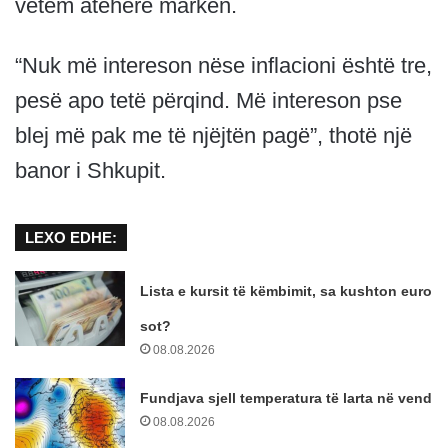
vetëm atëherë markën.
“Nuk më intereson nëse inflacioni është tre,
pesë apo tetë përqind. Më intereson pse
blej më pak me të njëjtën pagë”, thotë një
banor i Shkupit.
LEXO EDHE:
Lista e kursit të këmbimit, sa kushton euro
sot?
08.08.2026
Fundjava sjell temperatura të larta në vend
08.08.2026