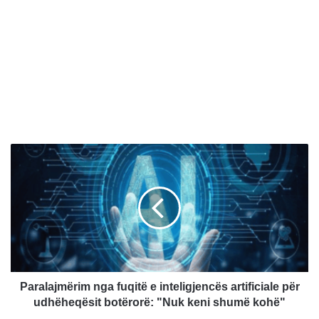
P
a
r
a
l
a
j
m
ë
r
Paralajmërim nga fuqitë e inteligjencës artificiale për
i
udhëheqësit botërorë: "Nuk keni shumë kohë"
m