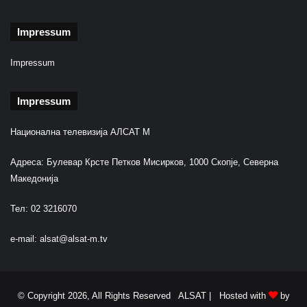
i
s
Impressum
h
u
Impressum
m
ë
k
Impressum
o
h
Национална телевизија АЛСАТ М
ë
"
Адреса: Булевар Крсте Петков Мисирков, 1000 Скопје, Северна
Македонија
Тел: 02 3216070
e-mail:
alsat@alsat-m.tv
© Copyright 2026, All Rights Reserved ALSAT |
Hosted with
by