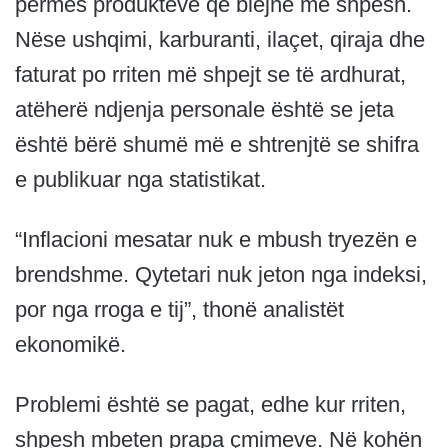
përmes produkteve që blejnë më shpesh.
Nëse ushqimi, karburanti, ilaçet, qiraja dhe
faturat po rriten më shpejt se të ardhurat,
atëherë ndjenja personale është se jeta
është bërë shumë më e shtrenjtë se shifra
e publikuar nga statistikat.
“Inflacioni mesatar nuk e mbush tryezën e
brendshme. Qytetari nuk jeton nga indeksi,
por nga rroga e tij”, thonë analistët
ekonomikë.
Problemi është se pagat, edhe kur rriten,
shpesh mbeten prapa çmimeve. Në kohën