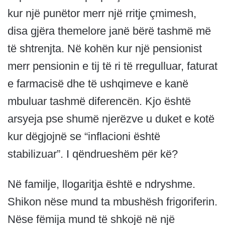
kur një punëtor merr një rritje çmimesh,
disa gjëra themelore janë bërë tashmë më
të shtrenjta. Në kohën kur një pensionist
merr pensionin e tij të ri të rregulluar, faturat
e farmacisë dhe të ushqimeve e kanë
mbuluar tashmë diferencën. Kjo është
arsyeja pse shumë njerëzve u duket e kotë
kur dëgjojnë se “inflacioni është
stabilizuar”. I qëndrueshëm për kë?
Në familje, llogaritja është e ndryshme.
Shikon nëse mund ta mbushësh frigoriferin.
Nëse fëmija mund të shkojë në një