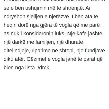
se e bën ushqimin më të shtrenjtë. Ai
ndryshon sjelljen e njerëzve. I bën ata të
heqin dorë nga gjëra të vogla që më parë
as nuk i konsideronin luks. Një kafe jashtë,
një darkë me familjen, një dhuratë
ditëlindjeje, riparime në shtëpi, një fundjavë
diku afër. Gëzimet e vogla janë të parat që
bien nga lista. /dmk