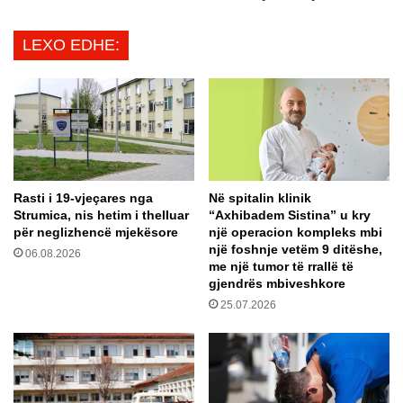
s
A
h
m
LEXO EDHE:
e
e
v
r
:
i
P
k
R
a
i
n
m
i
i
S
r
Rasti i 19-vjeçares nga
Në spitalin klinik
h
Strumica, nis hetim i thelluar
“Axhibadem Sistina” u kry
ë
t
për neglizhencë mjekësore
një operacion kompleks mbi
,
e
një foshnje vetëm 9 ditëshe,
p
06.08.2026
t
me një tumor të rrallë të
o
i
gjendrës mbiveshkore
r
t
25.07.2026
a
k
u
a
t
u
o
r
s
d