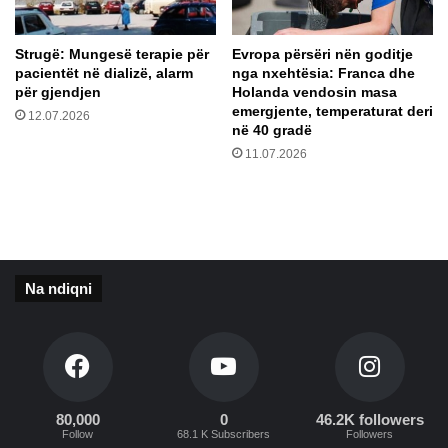
t
h
r
ë
a
r
Strugë: Mungesë terapie për
Evropa përsëri nën goditje
d
u
pacientët në dializë, alarm
nga nxehtësia: Franca dhe
a
a
për gjendjen
Holanda vendosin masa
t
r
emergjente, temperaturat deri
12.07.2026
d
në 40 gradë
f
h
a
11.07.2026
e
m
h
i
e
l
k
j
u
e
r
t
Na ndiqni
u
e
d
d
h
i
a
p
t
l
j
o
80,000
0
46.2K followers
a
m
Follow
68.1 K Subscribers
Followers
n
a