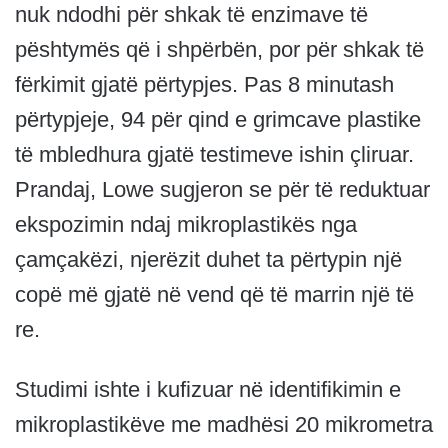
nuk ndodhi për shkak të enzimave të
pështymës që i shpërbën, por për shkak të
fërkimit gjatë përtypjes. Pas 8 minutash
përtypjeje, 94 për qind e grimcave plastike
të mbledhura gjatë testimeve ishin çliruar.
Prandaj, Lowe sugjeron se për të reduktuar
ekspozimin ndaj mikroplastikës nga
çamçakëzi, njerëzit duhet ta përtypin një
copë më gjatë në vend që të marrin një të
re.
Studimi ishte i kufizuar në identifikimin e
mikroplastikëve me madhësi 20 mikrometra