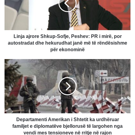
a
a
j
r
o
r
Linja ajrore Shkup-Sofje, Peshev: PR i mirë, por
e
autostradat dhe hekurudhat janë më të rëndësishme
S
për ekonominë
h
k
D
u
e
p
p
-
a
S
r
o
t
f
a
j
m
e
e
,
n
Departamenti Amerikan i Shtetit ka urdhëruar
P
t
familjet e diplomatëve bjellorusë të largohen nga
e
i
vendi mes tensioneve në rritje në rajon