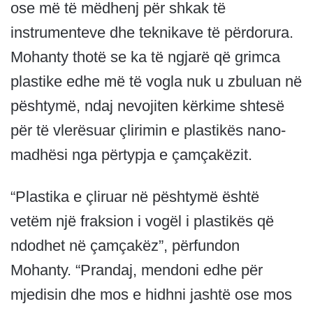
ose më të mëdhenj për shkak të
instrumenteve dhe teknikave të përdorura.
Mohanty thotë se ka të ngjarë që grimca
plastike edhe më të vogla nuk u zbuluan në
pështymë, ndaj nevojiten kërkime shtesë
për të vlerësuar çlirimin e plastikës nano-
madhësi nga përtypja e çamçakëzit.
“Plastika e çliruar në pështymë është
vetëm një fraksion i vogël i plastikës që
ndodhet në çamçakëz”, përfundon
Mohanty. “Prandaj, mendoni edhe për
mjedisin dhe mos e hidhni jashtë ose mos