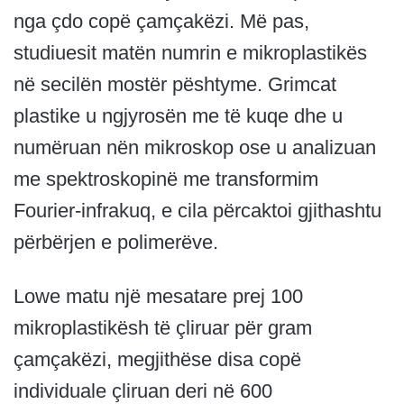
nga çdo copë çamçakëzi. Më pas,
studiuesit matën numrin e mikroplastikës
në secilën mostër pështyme. Grimcat
plastike u ngjyrosën me të kuqe dhe u
numëruan nën mikroskop ose u analizuan
me spektroskopinë me transformim
Fourier-infrakuq, e cila përcaktoi gjithashtu
përbërjen e polimerëve.
Lowe matu një mesatare prej 100
mikroplastikësh të çliruar për gram
çamçakëzi, megjithëse disa copë
individuale çliruan deri në 600