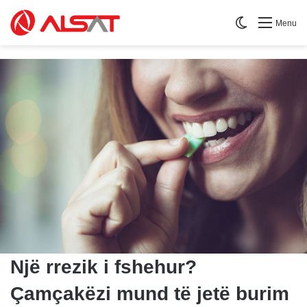
Switch skin
Menu
Një rrezik i fshehur?
Çamçakëzi mund të jetë burim