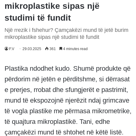
mikroplastike sipas një
studimi të fundit
Një rrezik i fshehur? Çamçakëzi mund të jetë burim
mikroplastike sipas një studimi të fundit
F.V
29.03.2025
361
4 minutes read
Plastika ndodhet kudo. Shumë produkte që
përdorim në jetën e përditshme, si dërrasat
e prerjes, rrobat dhe sfungjerët e pastrimit,
mund të ekspozojnë njerëzit ndaj grimcave
të vogla plastike me përmasa mikrometrike,
të quajtura mikroplastikë. Tani, edhe
çamçakëzi mund të shtohet në këtë listë.