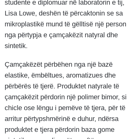
studente e diplomuar në laboratorin e tij,
Lisa Lowe, deshën të përcaktonin se sa
mikroplastikë mund të gëlltisë një person
nga përtypja e çamçakëzit natyral dhe
sintetik.
Çamçakëzët përbëhen nga një bazë
elastike, ëmbëltues, aromatizues dhe
përbërës të tjerë. Produktet natyrale të
çamçakëzit përdorin një polimer bimor, si
chicle ose lëngu i pemëve të tjera, për të
arritur përtypshmërinë e duhur, ndërsa
produktet e tjera përdorin baza gome