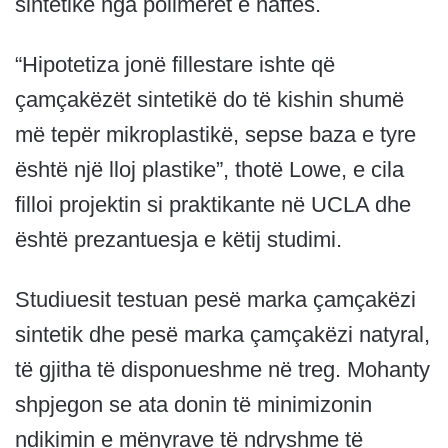
sintetike nga polimerët e naftës.
“Hipotetiza jonë fillestare ishte që
çamçakëzët sintetikë do të kishin shumë
më tepër mikroplastikë, sepse baza e tyre
është një lloj plastike”, thotë Lowe, e cila
filloi projektin si praktikante në UCLA dhe
është prezantuesja e këtij studimi.
Studiuesit testuan pesë marka çamçakëzi
sintetik dhe pesë marka çamçakëzi natyral,
të gjitha të disponueshme në treg. Mohanty
shpjegon se ata donin të minimizonin
ndikimin e mënyrave të ndryshme të