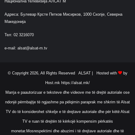
Национална телевизија АЛСАТ М
o
h
n
e
Адреса: Булевар Крсте Петков Мисирков, 1000 Скопје, Северна
o
n
m
Македонија
n
i
g
n
Тел: 02 3216070
a
ë
v
e
e-mail:
alsat@alsat-m.tv
n
d
i
m
© Copyright 2026, All Rights Reserved ALSAT |
Hosted with
by
e
Host.mk
https://alsat.mk/
s
t
Marrja e paautorizuar e teksteve dhe videove me të drejtë autoriale ose
e
ndonjë përmbajtje të ngjashme pa pëlqimin paraprak me shkrim të Alsat
n
s
TV do të konsiderohet shkelje e të drejtave autoriale dhe për këtë Alsat
i
TV e ruan të drejtën të kërkojë kompensim përkatës
o
n
monetar.Mosrespektimi dhe abuzimi i të drejtave autoriale dhe të