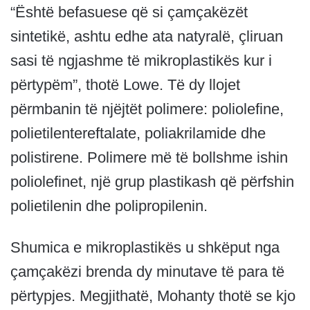
“Është befasuese që si çamçakëzët
sintetikë, ashtu edhe ata natyralë, çliruan
sasi të ngjashme të mikroplastikës kur i
përtypëm”, thotë Lowe. Të dy llojet
përmbanin të njëjtët polimere: poliolefine,
polietilentereftalate, poliakrilamide dhe
polistirene. Polimere më të bollshme ishin
poliolefinet, një grup plastikash që përfshin
polietilenin dhe polipropilenin.
Shumica e mikroplastikës u shkëput nga
çamçakëzi brenda dy minutave të para të
përtypjes. Megjithatë, Mohanty thotë se kjo