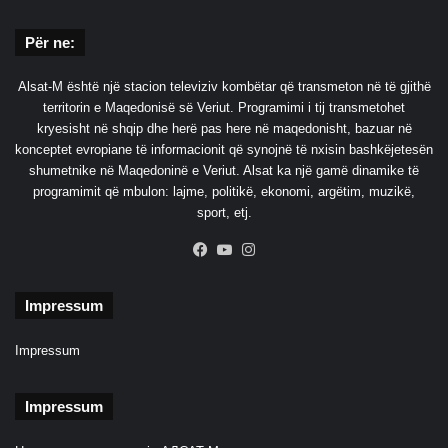
ë
t
m
ë
Për ne:
ë
v
t
e
Alsat-M është një stacion televiziv kombëtar që transmeton në të gjithë
ë
b
territorin e Maqedonisë së Veriut. Programimi i tij transmetohet
r
j
kryesisht në shqip dhe herë pas here në maqedonisht, bazuar në
ë
e
konceptet evropiane të informacionit që synojnë të nxisin bashkëjetesën
n
l
shumetnike në Maqedoninë e Veriut. Alsat ka një gamë dinamike të
d
l
programimit që mbulon: lajme, politikë, ekonomi, argëtim, muzikë,
ë
o
sport, etj.
s
r
i
Facebook
YouTube
Instagram
u
s
s
h
ë
Impressum
m
t
e
ë
Impressum
p
l
ë
a
r
r
Impressum
e
g
k
o