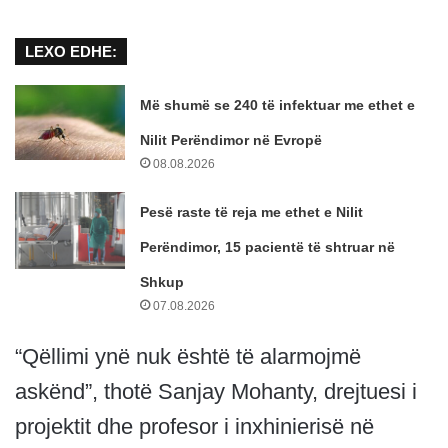
LEXO EDHE:
Më shumë se 240 të infektuar me ethet e
Nilit Perëndimor në Evropë
08.08.2026
Pesë raste të reja me ethet e Nilit
Perëndimor, 15 pacientë të shtruar në
Shkup
07.08.2026
“Qëllimi ynë nuk është të alarmojmë
askënd”, thotë Sanjay Mohanty, drejtuesi i
projektit dhe profesor i inxhinierisë në