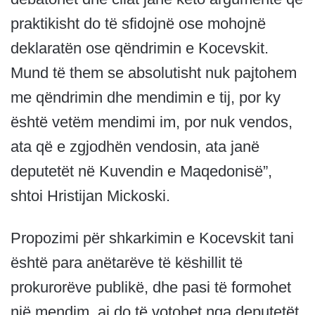
praktikisht do të sfidojnë ose mohojnë
deklaratën ose qëndrimin e Kocevskit.
Mund të them se absolutisht nuk pajtohem
me qëndrimin dhe mendimin e tij, por ky
është vetëm mendimi im, por nuk vendos,
ata që e zgjodhën vendosin, ata janë
deputetët në Kuvendin e Maqedonisë”,
shtoi Hristijan Mickoski.
Propozimi për shkarkimin e Kocevskit tani
është para anëtarëve të këshillit të
prokurorëve publikë, dhe pasi të formohet
një mendim, ai do të votohet nga deputetët