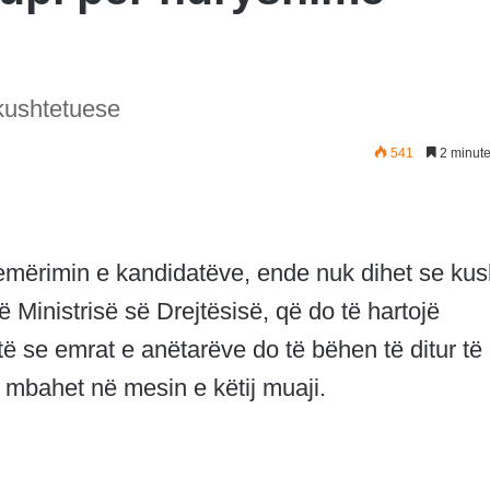
kushtetuese
541
2 minute
ër emërimin e kandidatëve, ende nuk dihet se ku
 Ministrisë së Drejtësisë, që do të hartojë
të se emrat e anëtarëve do të bëhen të ditur të
 mbahet në mesin e këtij muaji.