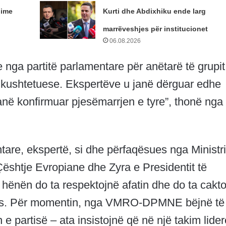
dime
Kurti dhe Abdixhiku ende larg
marrëveshjes për institucionet
06.08.2026
 nga partitë parlamentare për anëtarë të grupit
 kushtetuese. Ekspertëve u janë dërguar edhe
kanë konfirmuar pjesëmarrjen e tyre”, thonë nga
entare, ekspertë, si dhe përfaqësues nga Ministr
Çështje Evropiane dhe Zyra e Presidentit të
 hënën do ta respektojnë afatin dhe do ta cakt
ues. Për momentin, nga VMRO-DPMNE bëjnë të
e partisë – ata insistojnë që në një takim lide