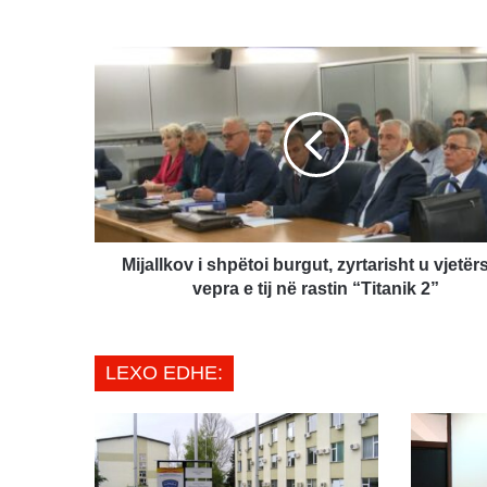
Mijallkov
i
shpëtoi
burgut,
zyrtarisht
u
vjetërsua
vepra
e
tij
Mijallkov i shpëtoi burgut, zyrtarisht u vjetër
në
vepra e tij në rastin “Titanik 2”
rastin
“Titanik
2”
LEXO EDHE: