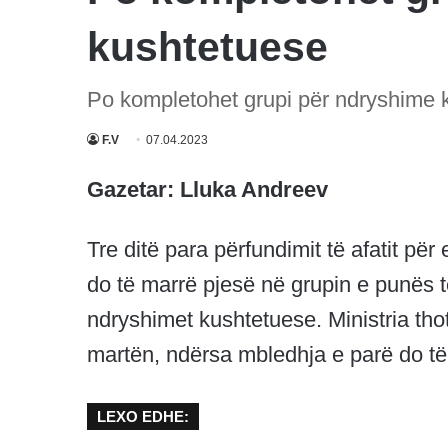
kushtetuese
Po kompletohet grupi për ndryshime 
F.V
07.04.2023
Gazetar: Lluka Andreev
Tre ditë para përfundimit të afatit p
do të marrë pjesë në grupin e punës të
ndryshimet kushtetuese. Ministria tho
martën, ndërsa mbledhja e parë do të
LEXO EDHE: