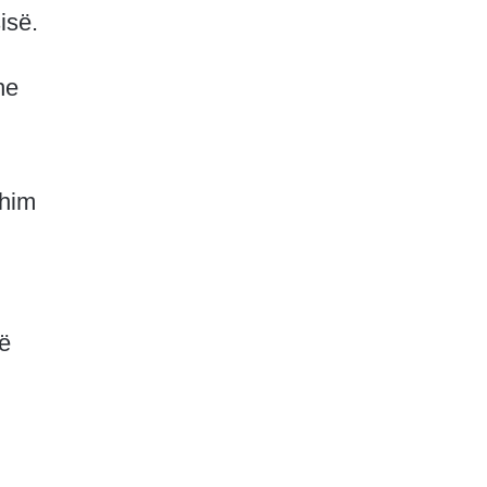
isë.
he
ohim
të