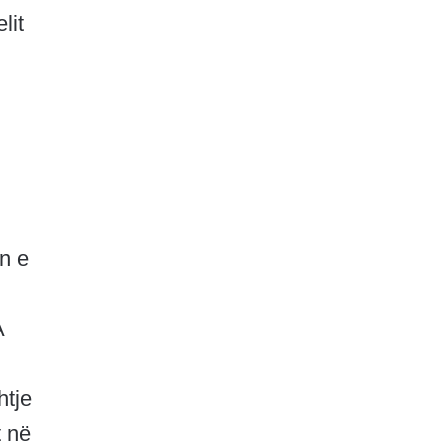
lit
n e
A
htje
t në