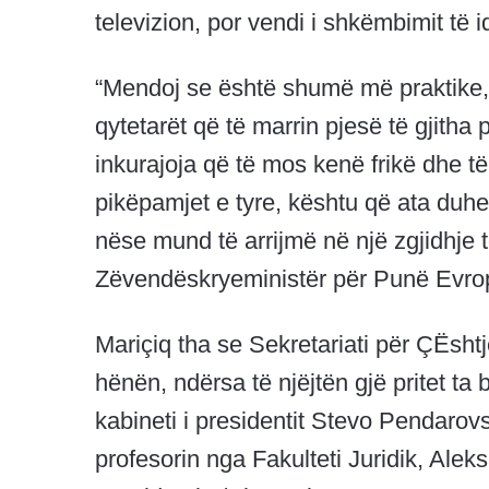
televizion, por vendi i shkëmbimit të i
“Mendoj se është shumë më praktike,
qytetarët që të marrin pjesë të gjitha p
inkurajoja që të mos kenë frikë dhe t
pikëpamjet e tyre, kështu që ata duh
nëse mund të arrijmë në një zgjidhje 
Zëvendëskryeministër për Punë Evro
Mariçiq tha se Sekretariati për ÇËsht
hënën, ndërsa të njëjtën gjë pritet t
kabineti i presidentit Stevo Pendarov
profesorin nga Fakulteti Juridik, Aleks