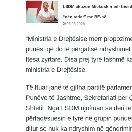
LSDM akuzon Mickoskin për bise
“nën radar” me BE-në
06.08.2026
“Ministria e Drejtësisë merr propozime
punës, që do të përgatisë ndryshimet
ftesa zyrtare. Disa prej tyre tashmë 
ministria e Drejtësisë.
Të ftuar janë të gjitha partitë parlam
Punëve të Jashtme, Sekretariati për 
Shtetit. Nga LSDM njoftuan se deri të
përfaqësuesin e tyre në grupin pun
ditur se nuk ka ndryshim në qëndrimin 