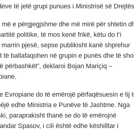
deve të jetë grupi punues i Ministrisë së Drejtës
 më e përgjegjshme dhe më mirë për shtetin d
artitë politike, të mos kenë frikë, këtu do t’i
ë marrin pjesë, sepse publikisht kanë shprehur
et të ballafaqohen në grupin e punës dhe të sh
të përbashkët”, deklaroi Bojan Mariçiq –
piane.
je Evropiane do të emërojë përfaqësuesin e tij 
a bëjë edhe Ministria e Punëve të Jashtme. Nga
ski, paraprakisht thanë se do të emërojnë
andar Spasov, i cili është edhe këshilltar i