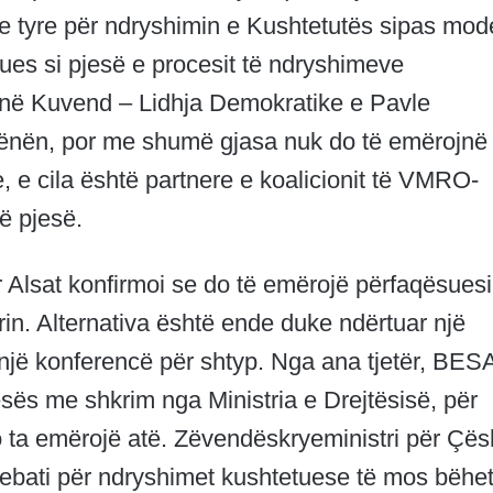
e tyre për ndryshimin e Kushtetutës sipas mode
ues si pjesë e procesit të ndryshimeve
 në Kuvend – Lidhja Demokratike e Pavle
 hënën, por me shumë gjasa nuk do të emërojnë
e, e cila është partnere e koalicionit të VMRO-
ë pjesë.
 Alsat konfirmoi se do të emërojë përfaqësuesi
rin. Alternativa është ende duke ndërtuar një
 një konferencë për shtyp. Nga ana tjetër, BES
kesës me shkrim nga Ministria e Drejtësisë, për
 ta emërojë atë. Zëvendëskryeministri për Çës
debati për ndryshimet kushtetuese të mos bëhe