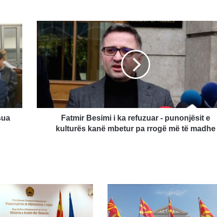
Fatmir
Besimi
i
ka
refuzuar
-
punonjësit
e
kulturës
kanë
sua
Fatmir Besimi i ka refuzuar - punonjësit e
mbetur
kulturës kanë mbetur pa rrogë më të madhe
pa
rrogë
më
të
madhe