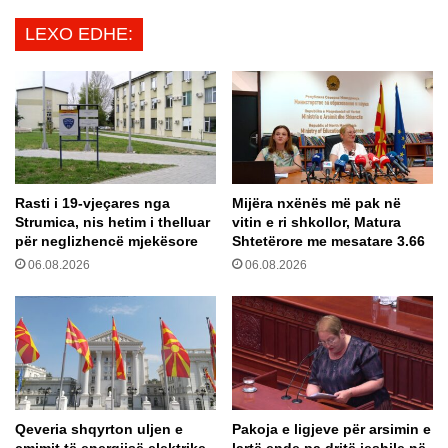
r
o
LEXO EDHE:
a
t
f
ë
i
z
k
h
–
d
c
u
i
k
l
e
Rasti i 19-vjeçares nga
Mijëra nxënës më pak në
ë
n
Strumica, nis hetim i thelluar
vitin e ri shkollor, Matura
t
b
për neglizhencë mjekësore
Shtetërore me mesatare 3.66
j
r
06.08.2026
06.08.2026
a
e
n
n
ë
d
s
a
h
n
o
j
f
ë
e
q
Qeveria shqyrton uljen e
Pakoja e ligjeve për arsimin e
r
i
çmimit të energjisë elektrike
lartë ende pa dritë jeshile në