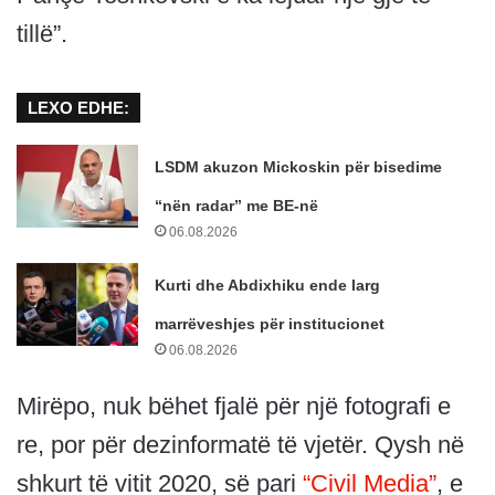
tillë”.
LEXO EDHE:
LSDM akuzon Mickoskin për bisedime
“nën radar” me BE-në
06.08.2026
Kurti dhe Abdixhiku ende larg
marrëveshjes për institucionet
06.08.2026
Mirëpo, nuk bëhet fjalë për një fotografi e
re, por për dezinformatë të vjetër. Qysh në
shkurt të vitit 2020, së pari
“Civil Media”
, e