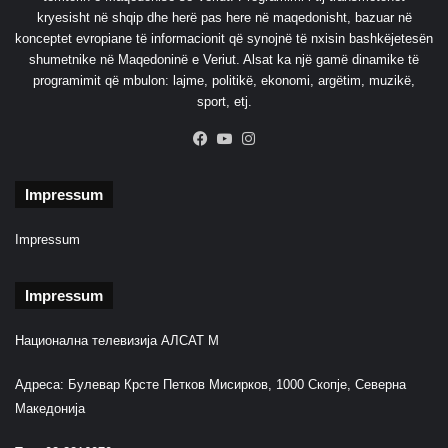
kryesisht në shqip dhe herë pas here në maqedonisht, bazuar në
konceptet evropiane të informacionit që synojnë të nxisin bashkëjetesën
shumetnike në Maqedoninë e Veriut. Alsat ka një gamë dinamike të
programimit që mbulon: lajme, politikë, ekonomi, argëtim, muzikë,
sport, etj.
Facebook
YouTube
Instagram
Impressum
Impressum
Impressum
Национална телевизија АЛСАТ М
Адреса: Булевар Крсте Петков Мисирков, 1000 Скопје, Северна
Македонија