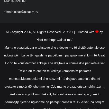
Тел: 02 3216070
e-mail:
alsat@alsat-m.tv
© Copyright 2026, All Rights Reserved ALSAT |
Hosted with
by
Host.mk
https://alsat.mk/
Marrja e paautorizuar e teksteve dhe videove me të drejtë autoriale ose
ndonjë përmbajtje të ngjashme pa pëlqimin paraprak me shkrim të Alsat
TV do të konsiderohet shkelje e të drejtave autoriale dhe për këtë Alsat
TV e ruan të drejtën të kërkojë kompensim përkatës
monetar.Mosrespektimi dhe abuzimi i të drejtave autoriale dhe të
drejtave simotër dënohet me ligj.Çdo marrje e paautorizuar, shfrytëzim,
përdorim apo publikim i tekstit, fotografitë ose videot apo çfarëdo
përmbajtje tjetër e ngjashme që paraqet pronësi të TV Alsat, pa pëlqim