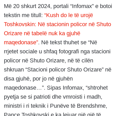
Më 20 shkurt 2024, portali “Infomax” e botoi
tekstin me titull:
“Kush do le të urojë
Toshkovskin: Në stacionin policor në Shuto
Orizare në tabelë nuk ka gjuhë
maqedonase”
. Në tekst thuhet se “Në
rrjetet sociale u shfaq fotografi nga stacioni
policor në Shuto Orizare, në të cilën
shkruan “Stacioni policor Shuto Orizare” në
disa gjuhë, por jo në gjuhën
maqedonase…”. Sipas Infomax, “shtrohet
pyetja se si patrioti dhe vmroisti i madh,
ministri i ri teknik i Punëve të Brendshme,
Pançe Toshkovski e ka lejuar një gjë të