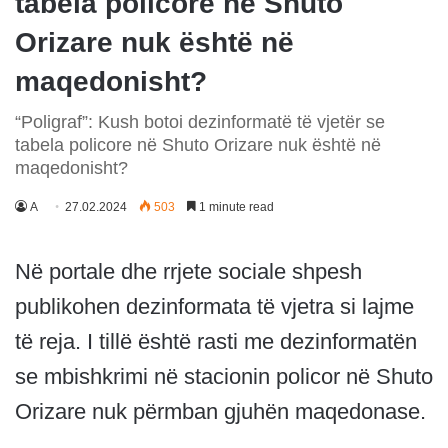
tabela policore në Shuto
Orizare nuk është në
maqedonisht?
“Poligraf”: Kush botoi dezinformatë të vjetër se
tabela policore në Shuto Orizare nuk është në
maqedonisht?
A
27.02.2024
503
1 minute read
Në portale dhe rrjete sociale shpesh
publikohen dezinformata të vjetra si lajme
të reja. I tillë është rasti me dezinformatën
se mbishkrimi në stacionin policor në Shuto
Orizare nuk përmban gjuhën maqedonase.