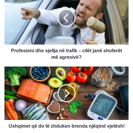
r
o
f
e
s
i
o
n
i
Profesioni dhe sjellja në trafik – cilët janë shoferët
d
më agresivë?
h
e
U
s
s
j
h
e
q
l
i
l
m
j
e
a
t
n
q
ë
ë
Ushqimet që do të zhduken brenda njëqind vjetësh!
t
d