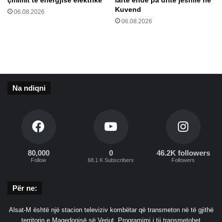
ë
n
Kuvend
06.08.2026
t
d
06.08.2026
m
v
ë
j
a
e
g
t
r
ë
e
s
Na ndiqni
s
h
i
!
v
ë
?
80,000
0
46.2K followers
Follow
68.1 K Subscribers
Followers
Për ne:
Alsat-M është një stacion televiziv kombëtar që transmeton në të gjithë
territorin e Maqedonisë së Veriut. Programimi i tij transmetohet