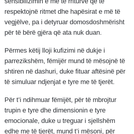
sensibilizimin e më të rriturve që të
respektojnë ritmet dhe hapësirat e më të
vegjëlve, pa i detyruar domosdoshmërisht
për të bërë gjëra që ata nuk duan.
Përmes këtij lloji kufizimi në dukje i
parrezikshëm, fëmijër mund të mësojnë të
shtiren në dashuri, duke fituar aftësinë për
të simuluar ndjenjat e tyre me të tjerët.
Për t’i ndihmuar fëmijët, për të mbrojtur
trupin e tyre dhe dimensionin e tyre
emocionale, duke u treguar i sjellshëm
edhe me të tjerët, mund t’i mësoni, për