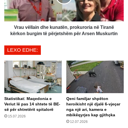
m
ë
e
l
n
l
d
a
i
i
Vrau vëllain dhe kunatën, prokuroria në Tiranë
h
n
kërkon burgim të përjetshëm për Arsen Muskurtin
m
d
a
h
LEXO EDHE:
n
e
ë
k
G
u
a
n
z
a
a
t
,
ë
O
n
K
Statistikat: Maqedonia e
Qeni familjar shpëton
,
Veriut lë pas 14 shtete të BE-
heroikisht një djalë 6-vjeçar
B
p
së për shtretërit spitalorë
nga një ari, kamera e
-
r
mbikëqyrjes kap gjithçka
j
15.07.2026
o
12.07.2026
a
k