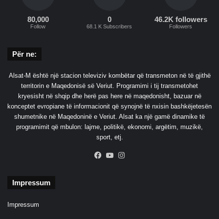
s
r
h
80,000
0
46.2K followers
g
Follow
68.1 K Subscribers
Followers
m
i
e
m
p
t
Për ne:
ë
ë
r
p
Alsat-M është një stacion televiziv kombëtar që transmeton në të gjithë
t
ë
territorin e Maqedonisë së Veriut. Programimi i tij transmetohet
ë
r
kryesisht në shqip dhe herë pas here në maqedonisht, bazuar në
u
j
konceptet evropiane të informacionit që synojnë të nxisin bashkëjetesën
s
e
shumetnike në Maqedoninë e Veriut. Alsat ka një gamë dinamike të
h
t
programimit që mbulon: lajme, politikë, ekonomi, argëtim, muzikë,
q
s
sport, etj.
y
h
e
ë
Facebook
YouTube
Instagram
r
m
p
p
o
Impressum
ë
p
r
u
A
Impressum
l
r