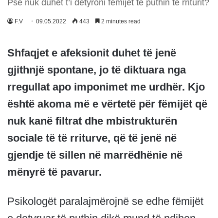
Pse nuk duhet t’i detyroni fëmijët të puthin të rriturit?
F.V
09.05.2022
443
2 minutes read
Shfaqjet e afeksionit duhet të jenë
gjithnjë spontane, jo të diktuara nga
rregullat apo imponimet me urdhër. Kjo
është akoma më e vërtetë për fëmijët që
nuk kanë filtrat dhe mbistrukturën
sociale të të rriturve, që të jenë në
gjendje të sillen në marrëdhënie në
mënyrë të pavarur.
Psikologët paralajmërojnë se edhe fëmijët