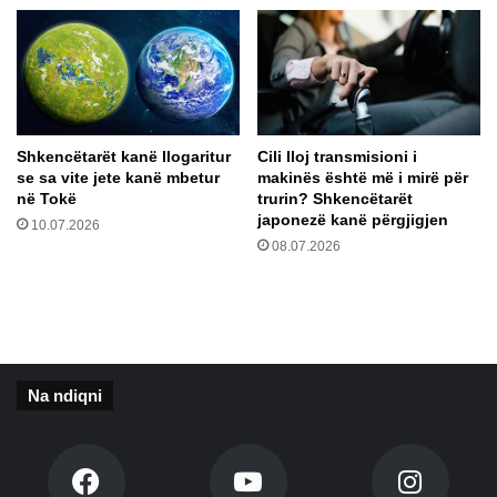
t
u
h
r
o
o
t
r
ë
i
s
a
e
n
Shkencëtarët kanë llogaritur
Cili lloj transmisioni i
j
ë
se sa vite jete kanë mbetur
makinës është më i mirë për
a
T
në Tokë
trurin? Shkencëtarët
n
i
japonezë kanë përgjigjen
10.07.2026
ë
r
08.07.2026
t
a
ë
n
p
ë
a
k
m
ë
j
r
Na ndiqni
a
k
f
o
t
n
u
b
e
u