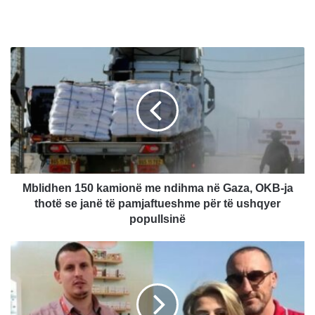
M
b
l
i
d
h
e
n
1
5
Mblidhen 150 kamionë me ndihma në Gaza, OKB-ja
0
thotë se janë të pamjaftueshme për të ushqyer
k
popullsinë
a
m
V
i
r
o
a
n
u
ë
v