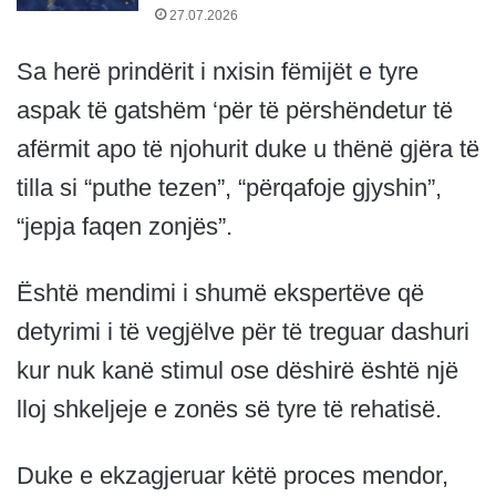
27.07.2026
Sa herë prindërit i nxisin fëmijët e tyre
aspak të gatshëm ‘për të përshëndetur të
afërmit apo të njohurit duke u thënë gjëra të
tilla si “puthe tezen”, “përqafoje gjyshin”,
“jepja faqen zonjës”.
Është mendimi i shumë ekspertëve që
detyrimi i të vegjëlve për të treguar dashuri
kur nuk kanë stimul ose dëshirë është një
lloj shkeljeje e zonës së tyre të rehatisë.
Duke e ekzagjeruar këtë proces mendor,