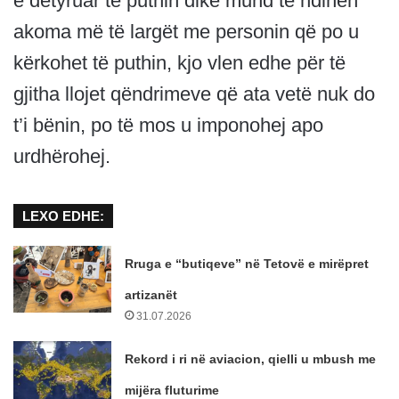
e detyruar të puthin dikë mund të ndihen
akoma më të largët me personin që po u
kërkohet të puthin, kjo vlen edhe për të
gjitha llojet qëndrimeve që ata vetë nuk do
t’i bënin, po të mos u imponohej apo
urdhërohej.
LEXO EDHE:
Rruga e “butiqeve” në Tetovë e mirëpret
artizanët
31.07.2026
Rekord i ri në aviacion, qielli u mbush me
mijëra fluturime