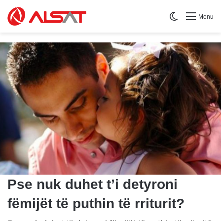
Switch skin
Menu
Pse nuk duhet t’i detyroni
fëmijët të puthin të rriturit?