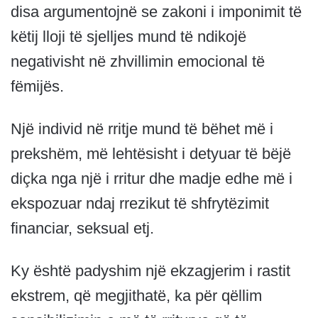
disa argumentojnë se zakoni i imponimit të
këtij lloji të sjelljes mund të ndikojë
negativisht në zhvillimin emocional të
fëmijës.
Një individ në rritje mund të bëhet më i
prekshëm, më lehtësisht i detyuar të bëjë
diçka nga një i rritur dhe madje edhe më i
ekspozuar ndaj rrezikut të shfrytëzimit
financiar, seksual etj.
Ky është padyshim një ekzagjerim i rastit
ekstrem, që megjithatë, ka për qëllim