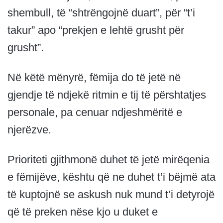
shembull, të “shtrëngojnë duart”, për “t’i
takur” apo “prekjen e lehtë grusht për
grusht”.
Në këtë mënyrë, fëmija do të jetë në
gjendje të ndjekë ritmin e tij të përshtatjes
personale, pa cenuar ndjeshmëritë e
njerëzve.
Prioriteti gjithmonë duhet të jetë mirëqenia
e fëmijëve, kështu që ne duhet t’i bëjmë ata
të kuptojnë se askush nuk mund t’i detyrojë
që të preken nëse kjo u duket e