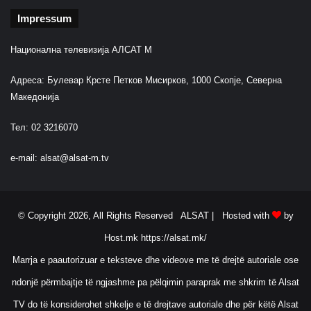
l
s
Impressum
s
e
i
n
n
Национална телевизија АЛСАТ М
M
ë
u
Адреса: Булевар Крсте Петков Мисирков, 1000 Скопје, Северна
s
k
Македонија
u
r
Тел: 02 3216070
t
i
e-mail:
alsat@alsat-m.tv
n
© Copyright 2026, All Rights Reserved ALSAT |
Hosted with
by
Host.mk
https://alsat.mk/
Marrja e paautorizuar e teksteve dhe videove me të drejtë autoriale ose
ndonjë përmbajtje të ngjashme pa pëlqimin paraprak me shkrim të Alsat
TV do të konsiderohet shkelje e të drejtave autoriale dhe për këtë Alsat