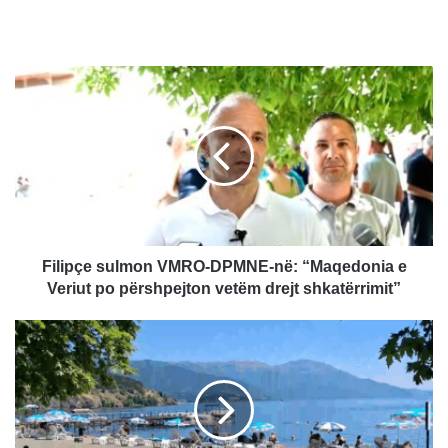
F
i
l
i
p
ç
e
s
u
l
Filipçe sulmon VMRO-DPMNE-në: “Maqedonia e
m
Veriut po përshpejton vetëm drejt shkatërrimit”
o
n
T
V
h
M
i
R
r
O
r
-
j