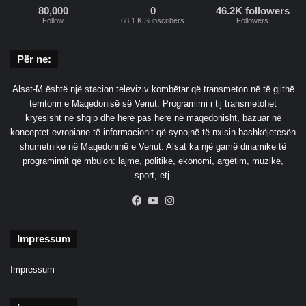
m
80,000
0
46.2K followers
u
Follow
68.1 K Subscribers
Followers
d
b
r
l
e
i
Për ne:
j
k
t
e
Alsat-M është një stacion televiziv kombëtar që transmeton në të gjithë
s
territorin e Maqedonisë së Veriut. Programimi i tij transmetohet
h
kryesisht në shqip dhe herë pas here në maqedonisht, bazuar në
k
konceptet evropiane të informacionit që synojnë të nxisin bashkëjetesën
a
shumetnike në Maqedoninë e Veriut. Alsat ka një gamë dinamike të
t
programimit që mbulon: lajme, politikë, ekonomi, argëtim, muzikë,
ë
sport, etj.
r
r
Facebook
YouTube
Instagram
i
m
Impressum
i
t
”
Impressum