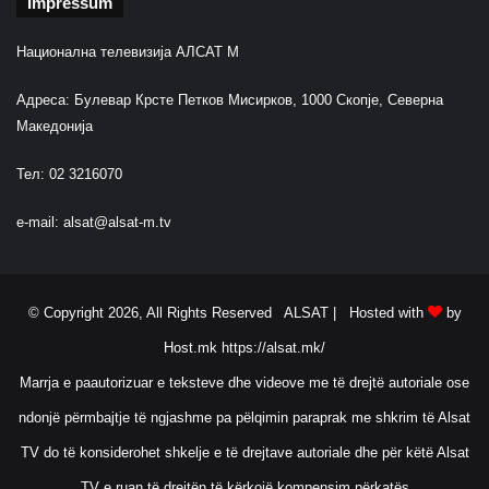
Impressum
Национална телевизија АЛСАТ М
Адреса: Булевар Крсте Петков Мисирков, 1000 Скопје, Северна
Македонија
Тел: 02 3216070
e-mail:
alsat@alsat-m.tv
© Copyright 2026, All Rights Reserved ALSAT |
Hosted with
by
Host.mk
https://alsat.mk/
Marrja e paautorizuar e teksteve dhe videove me të drejtë autoriale ose
ndonjë përmbajtje të ngjashme pa pëlqimin paraprak me shkrim të Alsat
TV do të konsiderohet shkelje e të drejtave autoriale dhe për këtë Alsat
TV e ruan të drejtën të kërkojë kompensim përkatës