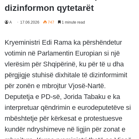
dizinformon qytetarët
A
17.06.2026
747
1 minute read
Kryeministri Edi Rama ka përshëndetur
votimin në Parlamentin Europian si një
vlerësim për Shqipërinë, ku për të u dha
përgjigje stuhisë dixhitale të dizinformimit
për zonën e mbrojtur Vjosë-Nartë.
Deputetja e PD-së, Jorida Tabaku e ka
interpretuar qëndrimin e eurodeputetëve si
mbështetje për kërkesat e protestuesve
kundër ndryshimeve në ligjin për zonat e