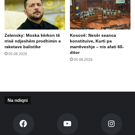
o
r
n
i
i
u
v
t
a
p
r
Zelensky: Moska kërkon të
Kosovë: Nesër seanca
o
k
rrisë ndjeshëm prodhimin e
konstituive, Kurti pa
p
a
raketave balistike
marrëveshje – nis afati 60-
ë
t
ditor
05.08.2026
r
n
05.08.2026
s
g
h
a
p
h
e
a
j
p
t
ë
Na ndiqni
o
s
n
i
v
r
e
a
t
t
ë
p