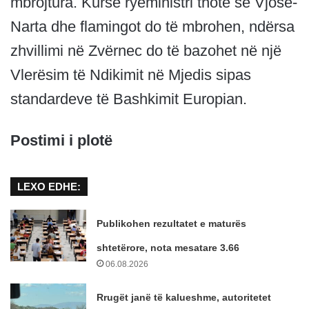
mbrojtura. Kurse ryeministri thotë se Vjosë-
Narta dhe flamingot do të mbrohen, ndërsa
zhvillimi në Zvërnec do të bazohet në një
Vlerësim të Ndikimit në Mjedis sipas
standardeve të Bashkimit Europian.
Postimi i plotë
LEXO EDHE:
Publikohen rezultatet e maturës
shtetërore, nota mesatare 3.66
06.08.2026
Rrugët janë të kalueshme, autoritetet