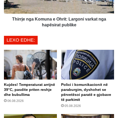
D
e
P
n
M
g
N
a
Thirrje nga Komuna e Ohrit: Largoni varkat nga
E
K
hapësirat publike
-
o
n
m
LEXO EDHE:
ë
u
:
n
“
a
M
e
a
O
q
h
e
r
d
i
Kujdes! Temperaturat arrijnë
Polici i komunikacionit në
o
t
39°C, pasdite priten reshje
paraburgim, dyshohet se
n
:
dhe bubullima
përvetësoi paratë e gjobave
i
L
të parkimit
06.08.2026
a
a
05.08.2026
e
r
V
g
e