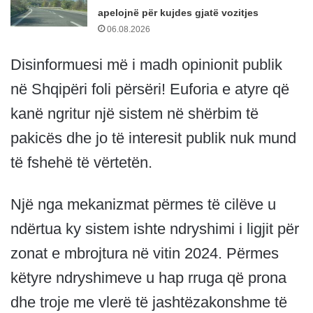
apelojnë për kujdes gjatë vozitjes
06.08.2026
Disinformuesi më i madh opinionit publik
në Shqipëri foli përsëri! Euforia e atyre që
kanë ngritur një sistem në shërbim të
pakicës dhe jo të interesit publik nuk mund
të fshehë të vërtetën.
Një nga mekanizmat përmes të cilëve u
ndërtua ky sistem ishte ndryshimi i ligjit për
zonat e mbrojtura në vitin 2024. Përmes
këtyre ndryshimeve u hap rruga që prona
dhe troje me vlerë të jashtëzakonshme të