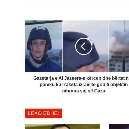
Gazetarja
e
Al
Jazeera-
s
kërcen
dhe
bërtet
nga
paniku
Gazetarja e Al Jazeera-s kërcen dhe bërtet 
kur
paniku kur raketa izraelite goditi objektin
raketa
mbrapa saj në Gaza
izraelite
goditi
objektin
LEXO EDHE:
mbrapa
saj
në