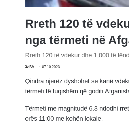
Rreth 120 të vdeku
nga tërmeti në Af
Rreth 120 të vdekur dhe 1,000 të lën
F.V
07.10.2023
Qindra njerëz dyshohet se kanë vdeku
tërmeti të fuqishëm që goditi Afganista
Tërmeti me magnitudë 6.3 ndodhi rreth
orës 11:00 me kohën lokale.