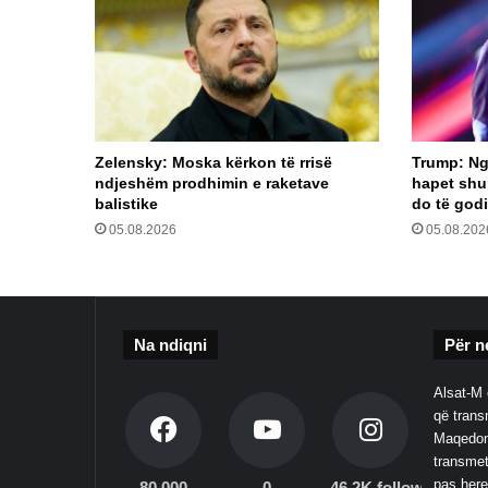
Gaza
Zelensky: Moska kërkon të rrisë
Trump: Ng
ndjeshëm prodhimin e raketave
hapet shu
balistike
do të godi
05.08.2026
05.08.202
Na ndiqni
Për n
Alsat-M 
që transm
Maqedoni
transmet
pas here
80,000
0
46.2K followers