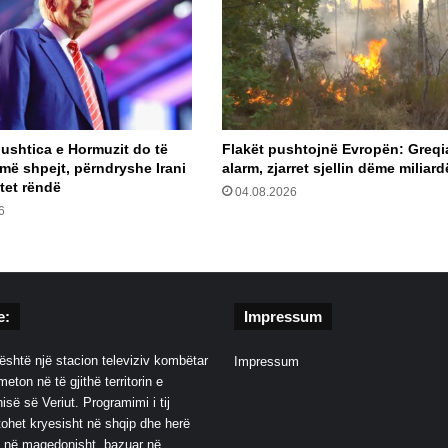
ushtica e Hormuzit do të
Flakët pushtojnë Evropën: Greqi
më shpejt, përndryshe Irani
alarm, zjarret sjellin dëme miliar
tet rëndë
04.08.2026
6
e:
Impressum
është një stacion televiziv kombëtar
Impressum
eton në të gjithë territorin e
së së Veriut. Programimi i tij
ohet kryesisht në shqip dhe herë
 në maqedonisht, bazuar në