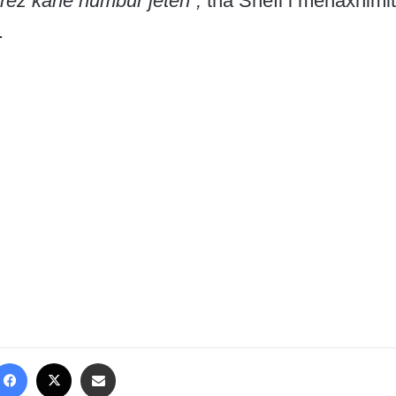
erëz kanë humbur jetën”,
tha Shefi i menaxhimit
.
Facebook
X
Share via Email