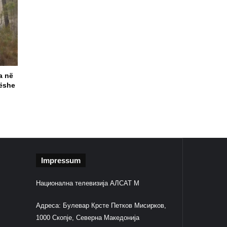
a në
dëshe
Impressum
Национална телевизија АЛСАТ М
Адреса: Булевар Крсте Петков Мисирков,
1000 Скопје, Северна Македонија