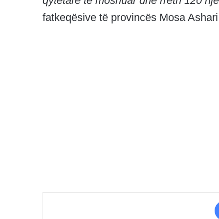
qytetarë të moshuar dhe rreth 120 nj
fatkeqësive të provincës Mosa Ashari