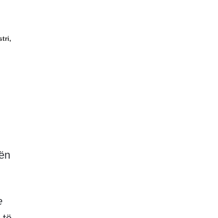
tri,
tën
e