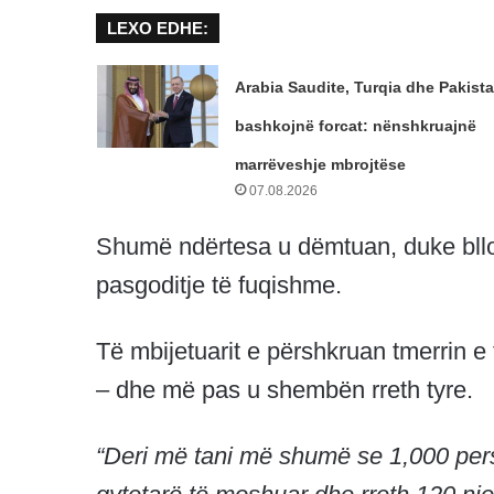
LEXO EDHE:
Arabia Saudite, Turqia dhe Pakista
bashkojnë forcat: nënshkruajnë
marrëveshje mbrojtëse
07.08.2026
Shumë ndërtesa u dëmtuan, duke blloku
pasgoditje të fuqishme.
Të mbijetuarit e përshkruan tmerrin e t
– dhe më pas u shembën rreth tyre.
“Deri më tani më shumë se 1,000 pers