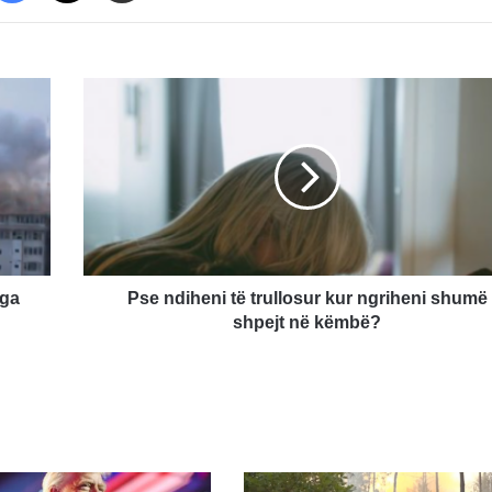
Pse
ndiheni
të
trullosur
kur
ngriheni
shumë
shpejt
në
këmbë?
nga
Pse ndiheni të trullosur kur ngriheni shumë
shpejt në këmbë?