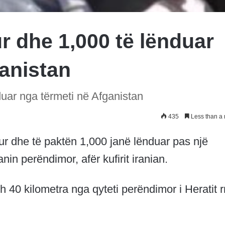
r dhe 1,000 të lënduar
ganistan
duar nga tërmeti në Afganistan
435
Less than a 
r dhe të paktën 1,000 janë lënduar pas një
nin perëndimor, afër kufirit iranian.
 40 kilometra nga qyteti perëndimor i Heratit r