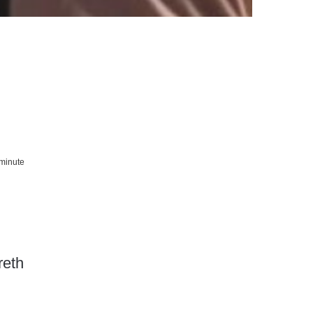
minute
reth