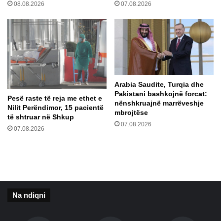
08.08.2026
07.08.2026
a
k
u
r
”
,
k
u
d
Arabia Saudite, Turqia dhe
o
Pakistani bashkojnë forcat:
Pesë raste të reja me ethet e
t
nënshkruajnë marrëveshje
Nilit Perëndimor, 15 pacientë
ë
mbrojtëse
të shtruar në Shkup
s
07.08.2026
07.08.2026
h
i
h
e
t
e
k
Na ndiqni
l
i