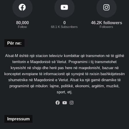
p
s
i
80,000
0
46.2K followers
Follow
68.1 K Subscribers
Followers
Për ne:
Alsat-M është një stacion televiziv kombëtar që transmeton në të gjithë
territorin e Maqedonisë së Veriut. Programimi i tij transmetohet
kryesisht në shqip dhe herë pas here në maqedonisht, bazuar në
konceptet evropiane të informacionit që synojnë të nxisin bashkëjetesën
shumetnike në Maqedoninë e Veriut. Alsat ka një gamë dinamike të
programimit që mbulon: lajme, politikë, ekonomi, argëtim, muzikë,
sport, etj.
Facebook
YouTube
Instagram
Impressum