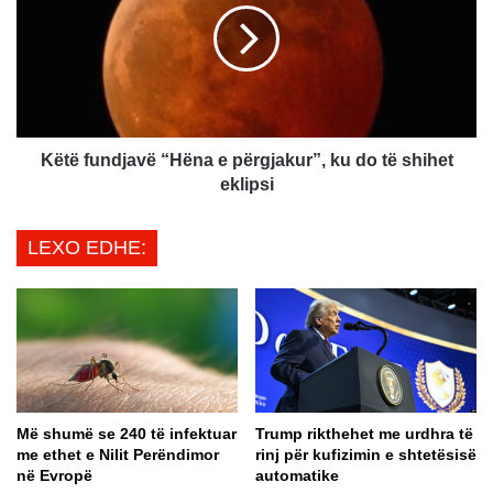
c
ë
k
f
o
u
s
n
k
d
i
j
:
a
Këtë fundjavë “Hëna e përgjakur”, ku do të shihet
J
v
eklipsi
o
ë
v
“
LEXO EDHE:
e
H
t
ë
ë
n
m
a
b
e
l
p
l
ë
o
r
Më shumë se 240 të infektuar
Trump rikthehet me urdhra të
k
g
me ethet e Nilit Perëndimor
rinj për kufizimin e shtetësisë
a
j
në Evropë
automatike
d
a