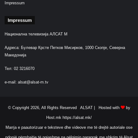
Impressum
Impressum
Национална телевизија АЛСАТ М
Адреса: Булевар Крсте Петков Мисирков, 1000 Скопје, Северна
Македонија
Тел: 02 3216070
e-mail:
alsat@alsat-m.tv
© Copyright 2026, All Rights Reserved ALSAT |
Hosted with
by
Host.mk
https://alsat.mk/
Marrja e paautorizuar e teksteve dhe videove me të drejtë autoriale ose
ndonjë përmbajtje të ngjashme pa pëlqimin paraprak me shkrim të Alsat