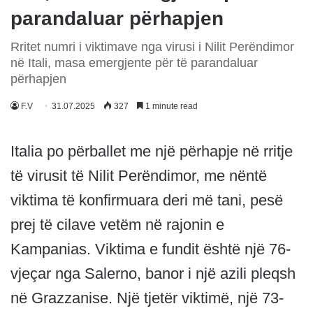
parandaluar përhapjen
Rritet numri i viktimave nga virusi i Nilit Perëndimor
në Itali, masa emergjente për të parandaluar
përhapjen
F.V
31.07.2025
327
1 minute read
Italia po përballet me një përhapje në rritje
të virusit të Nilit Perëndimor, me nëntë
viktima të konfirmuara deri më tani, pesë
prej të cilave vetëm në rajonin e
Kampanias. Viktima e fundit është një 76-
vjeçar nga Salerno, banor i një azili pleqsh
në Grazzanise. Një tjetër viktimë, një 73-