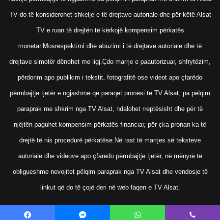
TV do të konsiderohet shkelje e të drejtave autoriale dhe për këtë Alsat
TV e ruan të drejtën të kërkojë kompensim përkatës
monetar.Mosrespektimi dhe abuzimi i të drejtave autoriale dhe të
drejtave simotër dënohet me ligj.Çdo marrje e paautorizuar, shfrytëzim,
përdorim apo publikim i tekstit, fotografitë ose videot apo çfarëdo
përmbajtje tjetër e ngjashme që paraqet pronësi të TV Alsat, pa pëlqim
paraprak me shkrim nga TV Alsat, ndalohet rreptësisht dhe për të
njëjtën paguhet kompensim përkatës financiar, për çka pronari ka të
drejtë të nis procedurë përkatëse.Në rast të marrjes së teksteve
autoriale dhe videove apo çfarëdo përmbajtje tjetër, në mënyrë të
obligueshme nevojitet pëlqim paraprak nga TV Alsat dhe vendosje të
linkut që do të çojë deri në web faqen e TV Alsat.