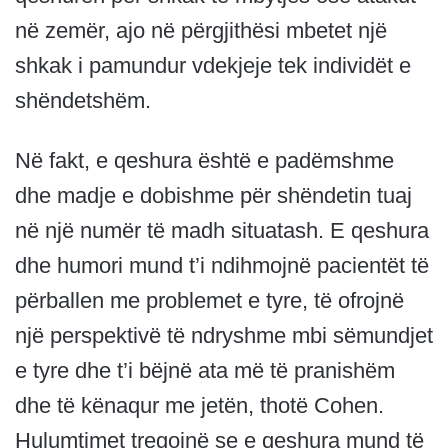
në zemër, ajo në përgjithësi mbetet një
shkak i pamundur vdekjeje tek individët e
shëndetshëm.
Në fakt, e qeshura është e padëmshme
dhe madje e dobishme për shëndetin tuaj
në një numër të madh situatash. E qeshura
dhe humori mund t’i ndihmojnë pacientët të
përballen me problemet e tyre, të ofrojnë
një perspektivë të ndryshme mbi sëmundjet
e tyre dhe t’i bëjnë ata më të pranishëm
dhe të kënaqur me jetën, thotë Cohen.
Hulumtimet tregojnë se e qeshura mund të