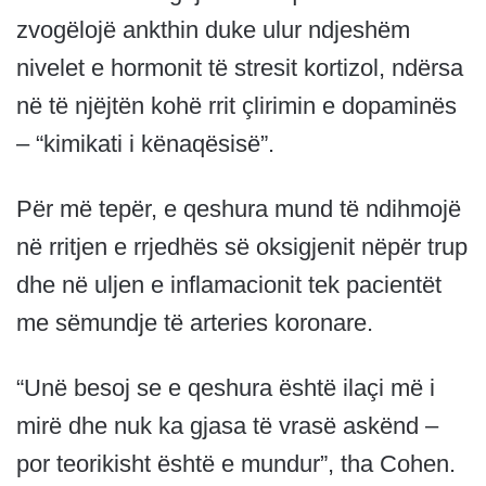
zvogëlojë ankthin duke ulur ndjeshëm
nivelet e hormonit të stresit kortizol, ndërsa
në të njëjtën kohë rrit çlirimin e dopaminës
– “kimikati i kënaqësisë”.
Për më tepër, e qeshura mund të ndihmojë
në rritjen e rrjedhës së oksigjenit nëpër trup
dhe në uljen e inflamacionit tek pacientët
me sëmundje të arteries koronare.
“Unë besoj se e qeshura është ilaçi më i
mirë dhe nuk ka gjasa të vrasë askënd –
por teorikisht është e mundur”, tha Cohen.