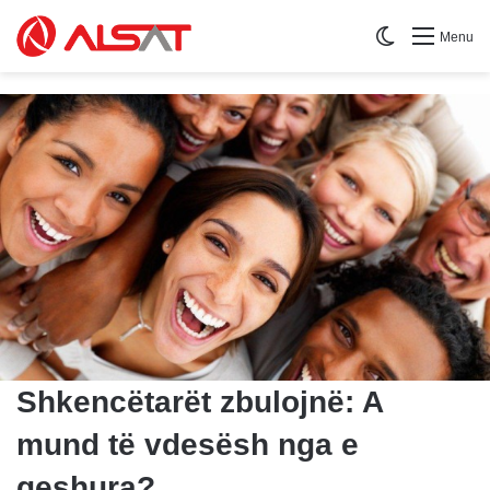
Switch skin
Menu
Shkencëtarët zbulojnë: A
mund të vdesësh nga e
qeshura?