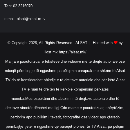
Тел: 02 3216070
e-mail:
alsat@alsat-m.tv
© Copyright 2026, All Rights Reserved ALSAT |
Hosted with
by
Host.mk
https://alsat.mk/
Marrja e paautorizuar e teksteve dhe videove me të drejtë autoriale ose
ndonjë përmbajtje të ngjashme pa pëlqimin paraprak me shkrim të Alsat
TV do të konsiderohet shkelje e të drejtave autoriale dhe për këtë Alsat
TV e ruan të drejtën të kërkojë kompensim përkatës
monetar.Mosrespektimi dhe abuzimi i të drejtave autoriale dhe të
drejtave simotër dënohet me ligj.Çdo marrje e paautorizuar, shfrytëzim,
përdorim apo publikim i tekstit, fotografitë ose videot apo çfarëdo
përmbajtje tjetër e ngjashme që paraqet pronësi të TV Alsat, pa pëlqim