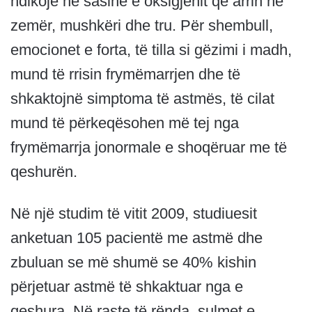
ndikojë në sasinë e oksigjenit që arrin në
zemër, mushkëri dhe tru. Për shembull,
emocionet e forta, të tilla si gëzimi i madh,
mund të rrisin frymëmarrjen dhe të
shkaktojnë simptoma të astmës, të cilat
mund të përkeqësohen më tej nga
frymëmarrja jonormale e shoqëruar me të
qeshurën.
Në një studim të vitit 2009, studiuesit
anketuan 105 pacientë me astmë dhe
zbuluan se më shumë se 40% kishin
përjetuar astmë të shkaktuar nga e
qeshura. Në raste të rënda, sulmet e