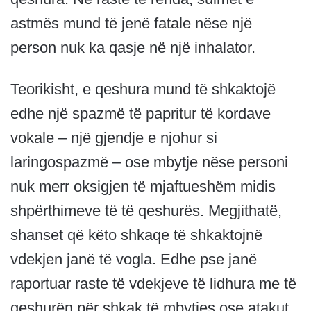
astmës mund të jenë fatale nëse një
person nuk ka qasje në një inhalator.
Teorikisht, e qeshura mund të shkaktojë
edhe një spazmë të papritur të kordave
vokale – një gjendje e njohur si
laringospazmë – ose mbytje nëse personi
nuk merr oksigjen të mjaftueshëm midis
shpërthimeve të të qeshurës. Megjithatë,
shanset që këto shkaqe të shkaktojnë
vdekjen janë të vogla. Edhe pse janë
raportuar raste të vdekjeve të lidhura me të
qeshurën për shkak të mbytjes ose atakut