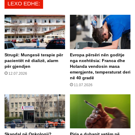
LEXO EDHE:
m
n
o
ë
h
m
e
i
t
n
n
i
ë
a
a
t
f
Strugë: Mungesë terapie për
Evropa përsëri nën goditje
u
pacientët në dializë, alarm
nga nxehtësia: Franca dhe
ë
r
për gjendjen
Holanda vendosin masa
r
ë
emergjente, temperaturat deri
s
12.07.2026
d
në 40 gradë
i
o
11.07.2026
t
t
ë
ë
q
d
e
a
n
l
d
ë
r
n
ë
ë
Skandal në Onkologji?
Pirja e duhanit vetëm në