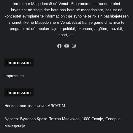
l
territorin e Maqedonisë së Veriut. Programimi i tij transmetohet
p
l
kryesisht në shqip dhe herë pas here në maqedonisht, bazuar në
l
a
konceptet evropiane të informacionit që synojnë të nxisin bashkëjetesën
a
r
shumetnike në Maqedoninë e Veriut. Alsat ka një gamë dinamike të
s
ë
programimit që mbulon: lajme, politikë, ekonomi, argëtim, muzikë,
e
sport, etj.
t
k
Facebook
YouTube
Instagram
o
k
a
Impressum
p
ë
Impressum
r
m
Impressum
u
r
i
Национална телевизија АЛСАТ М
Адреса: Булевар Крсте Петков Мисирков, 1000 Скопје, Северна
Македонија