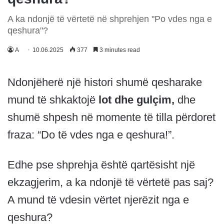
A ka ndonjë të vërtetë në shprehjen "Po vdes nga e
qeshura"?
A
10.06.2025
377
3 minutes read
Ndonjëherë një histori shumë qesharake
mund të shkaktojë
lot dhe gulçim,
dhe
shumë shpesh në momente të tilla përdoret
fraza: “Do të vdes nga e qeshura!”.
Edhe pse shprehja është qartësisht një
ekzagjerim, a ka ndonjë të vërtetë pas saj?
A mund të vdesin vërtet njerëzit nga e
qeshura?