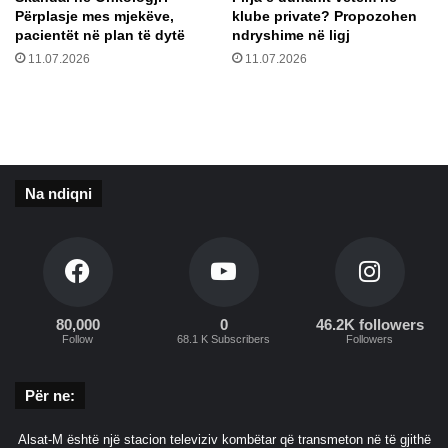
s
s
Përplasje mes mjekëve,
klube private? Propozohen
s
h
pacientët në plan të dytë
ndryshime në ligj
ë
i
11.07.2026
11.07.2026
v
t
o
j
t
e
i
p
m
ë
i
r
Na ndiqni
t
1
n
.
ë
2
S
5
e
m
r
i
b
80,000
0
46.2K followers
l
Follow
68.1 K Subscribers
Followers
i
i
,
o
i
n
Për ne:
p
d
ë
o
Alsat-M është një stacion televiziv kombëtar që transmeton në të gjithë
r