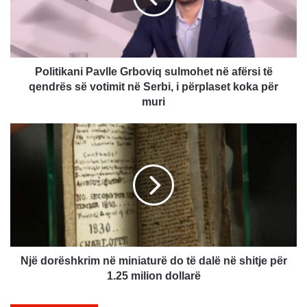
i
k
a
n
i
Politikani Pavlle Grboviq sulmohet në afërsi të
P
qendrës së votimit në Serbi, i përplaset koka për
a
muri
v
l
N
l
j
e
ë
G
d
r
o
b
r
o
ë
v
s
i
h
q
k
Një dorëshkrim në miniaturë do të dalë në shitje për
s
r
1.25 milion dollarë
u
i
l
m