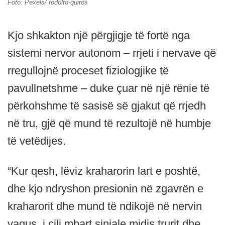
Foto: Pexels/ rodolfo-quirós
Kjo shkakton një përgjigje të fortë nga
sistemi nervor autonom – rrjeti i nervave që
rregullojnë proceset fiziologjike të
pavullnetshme – duke çuar në një rënie të
përkohshme të sasisë së gjakut që rrjedh
në tru, gjë që mund të rezultojë në humbje
të vetëdijes.
“Kur qesh, lëviz kraharorin lart e poshtë,
dhe kjo ndryshon presionin në zgavrën e
kraharorit dhe mund të ndikojë në nervin
vagus, i cili mbart sinjale midis trurit dhe