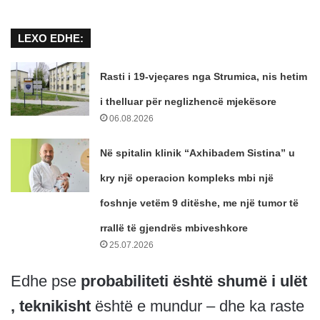
LEXO EDHE:
Rasti i 19-vjeçares nga Strumica, nis hetim
i thelluar për neglizhencë mjekësore
06.08.2026
Në spitalin klinik “Axhibadem Sistina” u
kry një operacion kompleks mbi një
foshnje vetëm 9 ditëshe, me një tumor të
rrallë të gjendrës mbiveshkore
25.07.2026
Edhe pse
probabiliteti është shumë i ulët
,
teknikisht
është e mundur – dhe ka raste