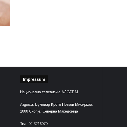
Impressum
Национална телевизија АЛСАТ М
Адреса: Булевар Крсте Петков Мисирков,
1000 Скопје, Северна Македонија
Тел: 02 3216070