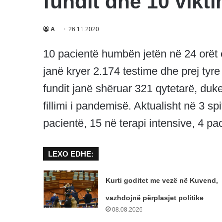
fundit dhe 10 vikt
A
26.11.2020
10 pacientë humbën jetën në 24 orët e
janë kryer 2.174 testime dhe prej tyre
fundit janë shëruar 321 qytetarë, duk
fillimi i pandemisë. Aktualisht në 3 s
pacientë, 15 në terapi intensive, 4 pac
LEXO EDHE:
Kurti goditet me vezë në Kuvend,
vazhdojnë përplasjet politike
08.08.2026