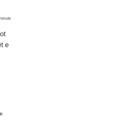
minute
ot
t e
ti