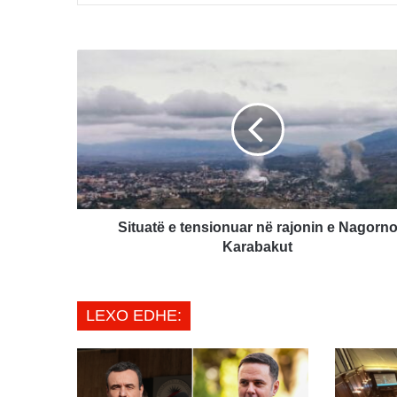
Situatë
e
tensionuar
në
rajonin
e
Nagorno
Karabakut
Situatë e tensionuar në rajonin e Nagorn
Karabakut
LEXO EDHE: