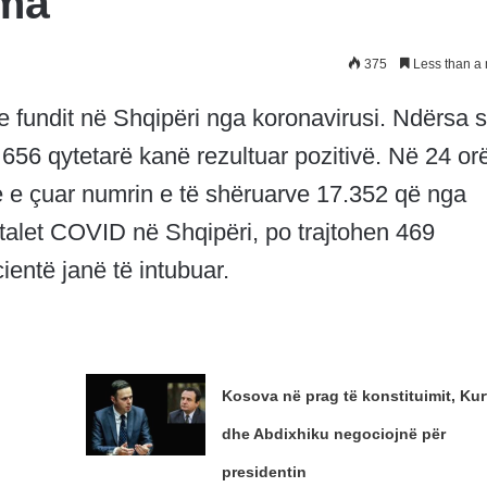
ima
375
Less than a 
 fundit në Shqipëri nga koronavirusi. Ndërsa s
 656 qytetarë kanë rezultuar pozitivë. Në 24 orë
e e çuar numrin e të shëruarve 17.352 që nga
pitalet COVID në Shqipëri, po trajtohen 469
ientë janë të intubuar.
Kosova në prag të konstituimit, Kur
dhe Abdixhiku negociojnë për
presidentin