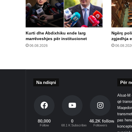
Kurti dhe Abdixhiku ende larg
Ngërç pol
marrëveshjes për institucionet
zgjedhja e
06.08.2026
06.08.202
Na ndiqni
Për n
Alsat-M 
që transm
Maqedoni
transmet
pas here
80,000
0
46.2K followers
Follow
68.1 K Subscribers
Followers
koncepte