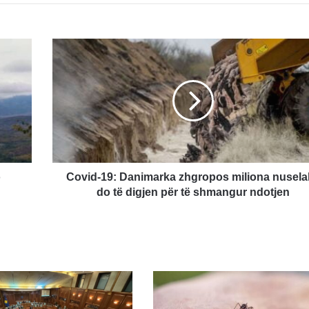
Covid-
19:
Danimarka
zhgropos
miliona
nuselala,
do
të
digjen
për
o
Covid-19: Danimarka zhgropos miliona nuselal
të
do të digjen për të shmangur ndotjen
shmangur
ndotjen