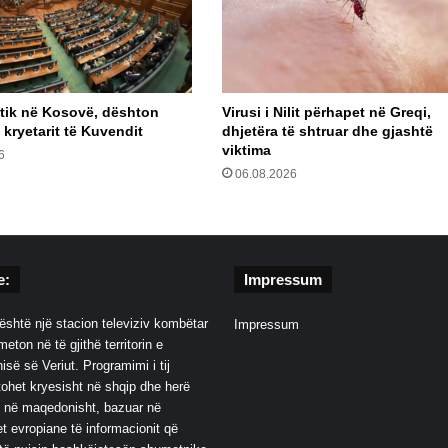
itik në Kosovë, dështon
Virusi i Nilit përhapet në Greqi,
 kryetarit të Kuvendit
dhjetëra të shtruar dhe gjashtë
viktima
6
06.08.2026
e:
Impressum
është një stacion televiziv kombëtar
Impressum
eton në të gjithë territorin e
së së Veriut. Programimi i tij
ohet kryesisht në shqip dhe herë
 në maqedonisht, bazuar në
t evropiane të informacionit që