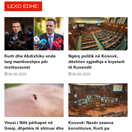
f
o
LEXO EDHE:
r
n
i
i
k
k
ë
e
s
m
o
e
h
s
e
P
Kurti dhe Abdixhiku ende
Ngërç politik në Kosovë,
n
e
larg marrëveshjes për
dështon zgjedhja e kryetarit
l
n
institucionet
të Kuvendit
u
d
06.08.2026
06.08.2026
f
a
t
r
ë
o
s
v
m
s
e
k
R
i
u
t
Virusi i Nilit përhapet në
Kosovë: Nesër seanca
s
d
Greqi, dhjetëra të shtruar dhe
konstituive, Kurti pa
i
h