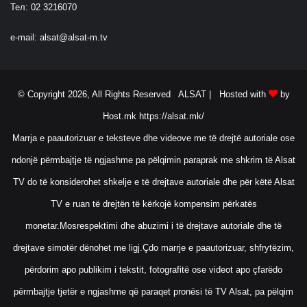
Тел: 02 3216070
e-mail:
alsat@alsat-m.tv
© Copyright 2026, All Rights Reserved ALSAT |
Hosted with
by
Host.mk
https://alsat.mk/
Marrja e paautorizuar e teksteve dhe videove me të drejtë autoriale ose
ndonjë përmbajtje të ngjashme pa pëlqimin paraprak me shkrim të Alsat
TV do të konsiderohet shkelje e të drejtave autoriale dhe për këtë Alsat
TV e ruan të drejtën të kërkojë kompensim përkatës
monetar.Mosrespektimi dhe abuzimi i të drejtave autoriale dhe të
drejtave simotër dënohet me ligj.Çdo marrje e paautorizuar, shfrytëzim,
përdorim apo publikim i tekstit, fotografitë ose videot apo çfarëdo
përmbajtje tjetër e ngjashme që paraqet pronësi të TV Alsat, pa pëlqim