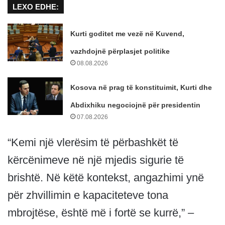
LEXO EDHE:
Kurti goditet me vezë në Kuvend,
vazhdojnë përplasjet politike
08.08.2026
Kosova në prag të konstituimit, Kurti dhe
Abdixhiku negociojnë për presidentin
07.08.2026
“Kemi një vlerësim të përbashkët të
kërcënimeve në një mjedis sigurie të
brishtë. Në këtë kontekst, angazhimi ynë
për zhvillimin e kapaciteteve tona
mbrojtëse, është më i fortë se kurrë,” –