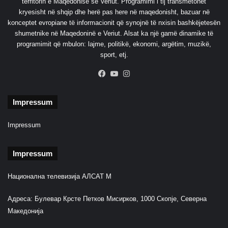
territorin e Maqedonisë së Veriut. Programimi i tij transmetohet
kryesisht në shqip dhe herë pas here në maqedonisht, bazuar në
konceptet evropiane të informacionit që synojnë të nxisin bashkëjetesën
shumetnike në Maqedoninë e Veriut. Alsat ka një gamë dinamike të
programimit që mbulon: lajme, politikë, ekonomi, argëtim, muzikë,
sport, etj.
Facebook
YouTube
Instagram
Impressum
Impressum
Impressum
Национална телевизија АЛСАТ М
Адреса: Булевар Крсте Петков Мисирков, 1000 Скопје, Северна
Македонија