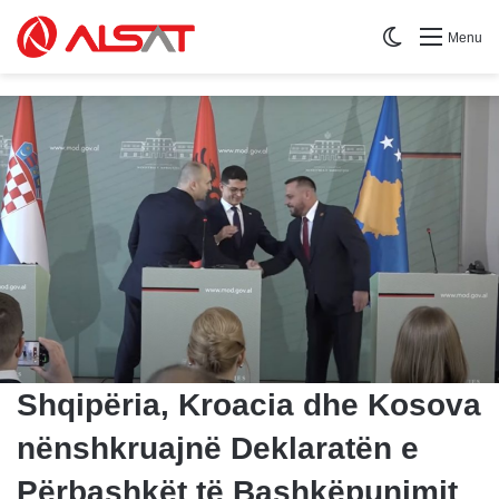
Switch skin
Menu
Shqipëria, Kroacia dhe Kosova
nënshkruajnë Deklaratën e
Përbashkët të Bashkëpunimit