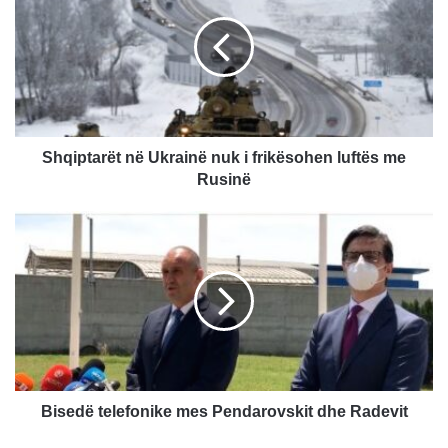
q
i
p
t
a
r
ë
t
Shqiptarët në Ukrainë nuk i frikësohen luftës me
n
Rusinë
ë
U
B
k
i
r
s
a
e
i
d
n
ë
ë
t
n
e
u
l
k
e
Bisedë telefonike mes Pendarovskit dhe Radevit
i
f