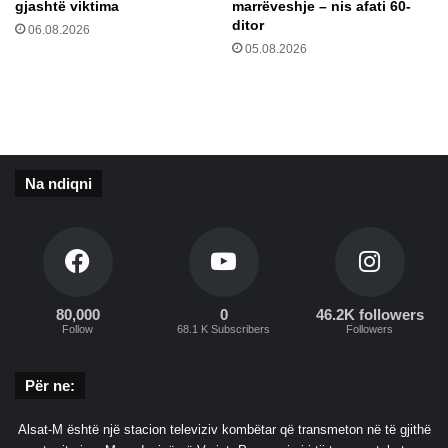
gjashtë viktima
marrëveshje – nis afati 60-
n
e
ditor
06.08.2026
ë
R
05.08.2026
a
d
e
v
i
t
Na ndiqni
80,000
0
46.2K followers
Follow
68.1 K Subscribers
Followers
Për ne:
Alsat-M është një stacion televiziv kombëtar që transmeton në të gjithë