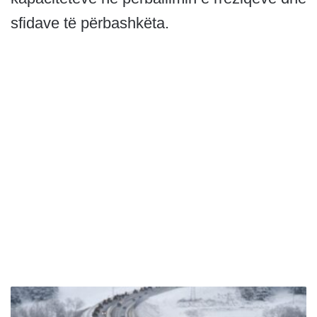
sfidave të përbashkëta.
S
h