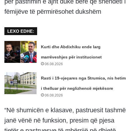
për pastrimin e ajrit duke bërë që shëndeti i
fëmijëve të përmirësohet dukshëm
LEXO EDHE:
Kurti dhe Abdixhiku ende larg
marrëveshjes për institucionet
06.08.2026
Rasti i 19-vjeçares nga Strumica, nis hetim
i thelluar për neglizhencë mjekësore
06.08.2026
“Në shumicën e klasave, pastruesit tashmë
janë vënë në funksion, presim që pjesa
tjetër e pastruesve të mbërrijë në dhjetë