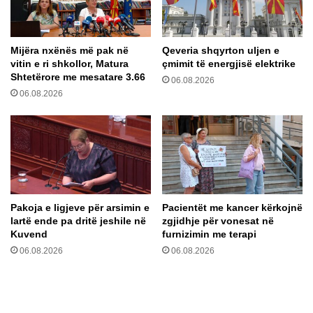
r
c
e
i
s
o
Mijëra nxënës më pak në
Qeveria shqyrton uljen e
G
n
vitin e ri shkollor, Matura
çmimit të energjisë elektrike
i
i
Shtetërore me mesatare 3.66
o
06.08.2026
t
06.08.2026
r
n
g
ë
i
S
a
H
M
B
e
A
l
u
o
r
Pakoja e ligjeve për arsimin e
Pacientët me kancer kërkojnë
n
r
lartë ende pa dritë jeshile në
zgjidhje për vonesat në
i
i
Kuvend
furnizimin me terapi
n
t
06.08.2026
06.08.2026
ë
n
S
ë
a
2
m
.