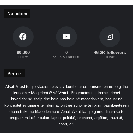
i
6
t
p
i
Na ndiqni
ë
n
r
p
q
ë
i
r
n
K
d
l
n
80,000
0
46.2K followers
i
Follow
68.1 K Subscribers
Followers
ë
m
t
ë
e
Për ne:
n
t
o
Alsat-M është një stacion televiziv kombëtar që transmeton në të gjithë
r
territorin e Maqedonisë së Veriut. Programimi i tij transmetohet
kryesisht në shqip dhe herë pas here në maqedonisht, bazuar në
konceptet evropiane të informacionit që synojnë të nxisin bashkëjetesën
shumetnike në Maqedoninë e Veriut. Alsat ka një gamë dinamike të
programimit që mbulon: lajme, politikë, ekonomi, argëtim, muzikë,
sport, etj.