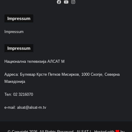
Facebook
YouTube
Instagram
Impressum
Impressum
Impressum
Национална телевизија АЛСАТ М
Адреса: Булевар Крсте Петков Мисирков, 1000 Скопје, Северна
Македонија
Тел: 02 3216070
e-mail:
alsat@alsat-m.tv
© Copyright 2026, All Rights Reserved ALSAT |
Hosted with
by