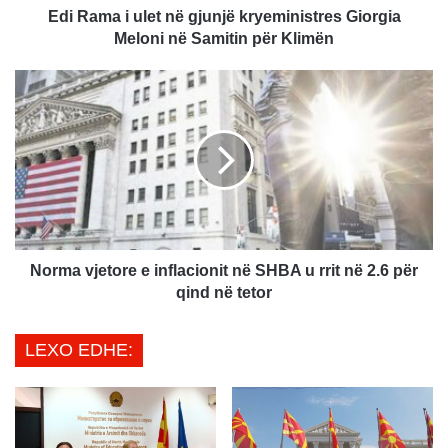
l
Edi Rama i ulet në gjunjë kryeministres Giorgia
e
Meloni në Samitin për Klimën
t
n
N
ë
o
g
r
j
m
u
a
n
v
j
j
ë
e
k
t
r
o
Norma vjetore e inflacionit në SHBA u rrit në 2.6 për
y
r
qind në tetor
e
e
m
e
LEXO EDHE:
i
i
n
n
i
f
s
l
t
a