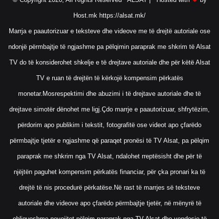
Host.mk
https://alsat.mk/
Marrja e paautorizuar e teksteve dhe videove me të drejtë autoriale ose
ndonjë përmbajtje të ngjashme pa pëlqimin paraprak me shkrim të Alsat
TV do të konsiderohet shkelje e të drejtave autoriale dhe për këtë Alsat
TV e ruan të drejtën të kërkojë kompensim përkatës
monetar.Mosrespektimi dhe abuzimi i të drejtave autoriale dhe të
drejtave simotër dënohet me ligj.Çdo marrje e paautorizuar, shfrytëzim,
përdorim apo publikim i tekstit, fotografitë ose videot apo çfarëdo
përmbajtje tjetër e ngjashme që paraqet pronësi të TV Alsat, pa pëlqim
paraprak me shkrim nga TV Alsat, ndalohet rreptësisht dhe për të
njëjtën paguhet kompensim përkatës financiar, për çka pronari ka të
drejtë të nis procedurë përkatëse.Në rast të marrjes së teksteve
autoriale dhe videove apo çfarëdo përmbajtje tjetër, në mënyrë të
obligueshme nevojitet pëlqim paraprak nga TV Alsat dhe vendosje të