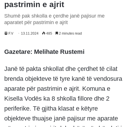
pastrimin e ajrit
Shumë pak shkolla e çerdhe janë pajisur me
aparatet për pastrimin e ajrit
F.V
13.11.2024
485
2 minutes read
Gazetare: Melihate Rustemi
Janë të pakta shkollat dhe çerdhet të cilat
brenda objekteve të tyre kanë të vendosura
aparate për pastrimin e ajrit. Komuna e
Kisella Vodës ka 8 shkolla fillore dhe 2
periferike. Të gjitha klasat e këtyre
objekteve thuajse janë pajisur me aparate