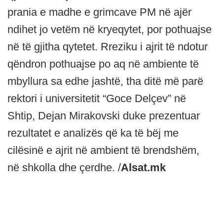
prania e madhe e grimcave PM në ajër
ndihet jo vetëm në kryeqytet, por pothuajse
në të gjitha qytetet. Rreziku i ajrit të ndotur
qëndron pothuajse po aq në ambiente të
mbyllura sa edhe jashtë, tha ditë më parë
rektori i universitetit “Goce Delçev” në
Shtip, Dejan Mirakovski duke prezentuar
rezultatet e analizës që ka të bëj me
cilësinë e ajrit në ambient të brendshëm,
në shkolla dhe çerdhe. /
Alsat.mk