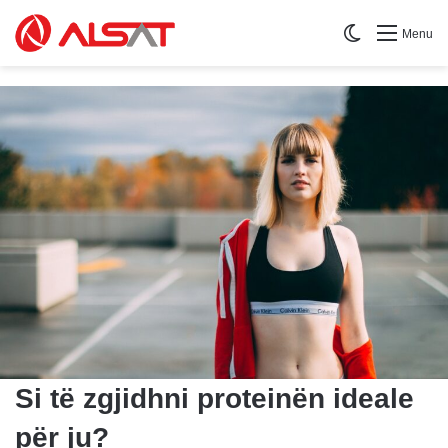
Switch skin
Menu
Si të zgjidhni proteinën ideale
për ju?