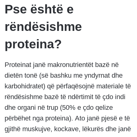
Pse është e
rëndësishme
proteina?
Proteinat janë makronutrientët bazë në
dietën tonë (së bashku me yndyrnat dhe
karbohidratet) që përfaqësojnë materiale të
rëndësishme bazë të ndërtimit të çdo indi
dhe organi në trup (50% e çdo qelize
përbëhet nga proteina). Ato janë pjesë e të
gjithë muskujve, kockave, lëkurës dhe janë