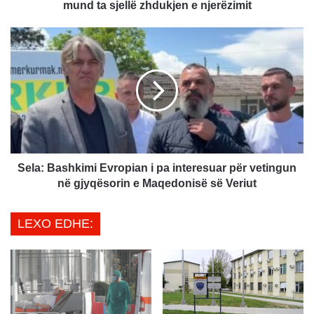
a
mund ta sjellë zhdukjen e njerëzimit
r
a
S
l
e
a
l
j
a
m
:
ë
B
r
a
o
s
j
h
n
k
Sela: Bashkimi Evropian i pa interesuar për vetingun
ë
i
në gjyqësorin e Maqedonisë së Veriut
:
m
I
i
LEXO EDHE:
n
E
t
v
e
r
l
o
i
p
g
i
j