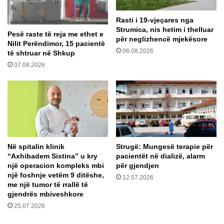
a
e
n
Rasti i 19-vjeçares nga
n
i
Strumica, nis hetim i thelluar
c
p
Pesë raste të reja me ethet e
për neglizhencë mjekësore
a
a
Nilit Perëndimor, 15 pacientë
06.08.2026
a
të shtruar në Shkup
i
r
n
07.08.2026
t
t
i
e
f
r
i
e
c
s
i
u
a
a
l
Në spitalin klinik
Strugë: Mungesë terapie për
r
“Axhibadem Sistina” u kry
pacientët në dializë, alarm
e
p
një operacion kompleks mbi
për gjendjen
m
ë
një foshnje vetëm 9 ditëshe,
u
12.07.2026
r
me një tumor të rrallë të
n
v
gjendrës mbiveshkore
d
e
25.07.2026
t
t
a
i