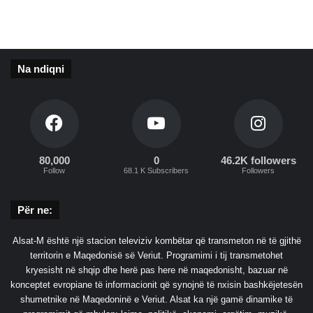
s
n
j
g
e
u
l
n
l
Na ndiqni
n
ë
ë
z
g
h
j
d
y
u
q
k
ë
80,000
0
46.2K followers
j
s
Follow
68.1 K Subscribers
Followers
e
o
n
r
Për ne:
e
i
n
n
Alsat-M është një stacion televiziv kombëtar që transmeton në të gjithë
j
e
territorin e Maqedonisë së Veriut. Programimi i tij transmetohet
e
M
kryesisht në shqip dhe herë pas here në maqedonisht, bazuar në
r
a
konceptet evropiane të informacionit që synojnë të nxisin bashkëjetesën
ë
q
shumetnike në Maqedoninë e Veriut. Alsat ka një gamë dinamike të
z
e