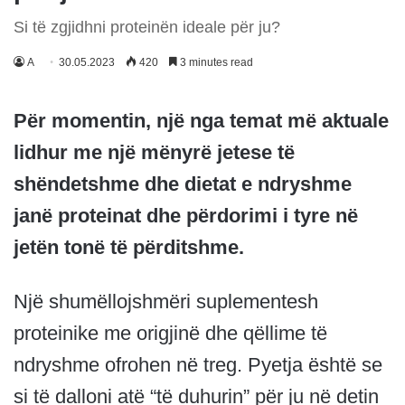
Si të zgjidhni proteinën ideale për ju?
A
30.05.2023
420
3 minutes read
Për momentin, një nga temat më aktuale
lidhur me një mënyrë jetese të
shëndetshme dhe dietat e ndryshme
janë proteinat dhe përdorimi i tyre në
jetën tonë të përditshme.
Një shumëllojshmëri suplementesh
proteinike me origjinë dhe qëllime të
ndryshme ofrohen në treg. Pyetja është se
si të dalloni atë “të duhurin” për ju në detin