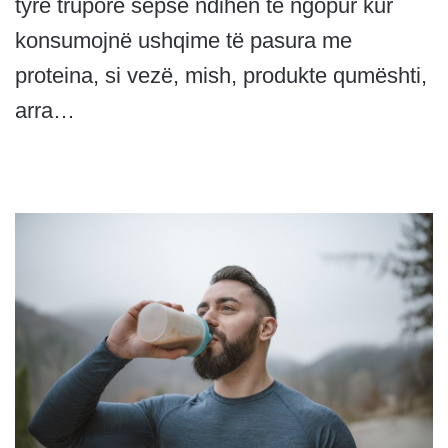
tyre trupore sepse ndihen të ngopur kur
konsumojnë ushqime të pasura me
proteina, si vezë, mish, produkte qumështi,
arra…