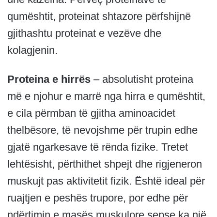
qumështit, proteinat shtazore përfshijnë
gjithashtu proteinat e vezëve dhe
kolagjenin.
Proteina e hirrës
– absolutisht proteina
më e njohur e marrë nga hirra e qumështit,
e cila përmban të gjitha aminoacidet
thelbësore, të nevojshme për trupin edhe
gjatë ngarkesave të rënda fizike. Tretet
lehtësisht, përthithet shpejt dhe rigjeneron
muskujt pas aktivitetit fizik. Është ideal për
ruajtjen e peshës trupore, por edhe për
ndërtimin e masës muskulore sepse ka një