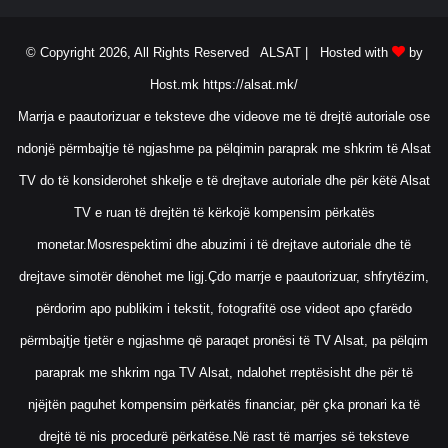
© Copyright 2026, All Rights Reserved ALSAT |
Hosted with
by
Host.mk
https://alsat.mk/
Marrja e paautorizuar e teksteve dhe videove me të drejtë autoriale ose
ndonjë përmbajtje të ngjashme pa pëlqimin paraprak me shkrim të Alsat
TV do të konsiderohet shkelje e të drejtave autoriale dhe për këtë Alsat
TV e ruan të drejtën të kërkojë kompensim përkatës
monetar.Mosrespektimi dhe abuzimi i të drejtave autoriale dhe të
drejtave simotër dënohet me ligj.Çdo marrje e paautorizuar, shfrytëzim,
përdorim apo publikim i tekstit, fotografitë ose videot apo çfarëdo
përmbajtje tjetër e ngjashme që paraqet pronësi të TV Alsat, pa pëlqim
paraprak me shkrim nga TV Alsat, ndalohet rreptësisht dhe për të
njëjtën paguhet kompensim përkatës financiar, për çka pronari ka të
drejtë të nis procedurë përkatëse.Në rast të marrjes së teksteve