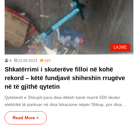
LAJME
A
22.05.2023
685
Shkatërrimi i skuterëve filloi në kohë
rekord – këtë fundjavë shiheshin rrugëve
në të gjithë qytetin
Qytetarët e Shkupit para disa ditësh kanë marrë 500 skuter
elektrikë të parkuar në disa lokacione nëpër Shkup, por disa…
Read More »