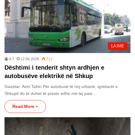
LAJME
A T
12.06.2026
712
Dështimi i tenderit shtyn ardhjen e
autobusëve elektrikë në Shkup
Gazetar: Avni Tahiri Për autobusë të rinj urbanë, qytetarët e
Shkupit do të duhet të presin edhe më tej pasi…
Read More »