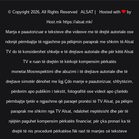
© Copyright 2026, All Rights Reserved ALSAT |
Hosted with
by
Host.mk
https://alsat.mk/
Marrja e paautorizuar e teksteve dhe videove me të drejtë autoriale ose
ndonjë përmbajtje të ngjashme pa pëlqimin paraprak me shkrim të Alsat
TV do të konsiderohet shkelje e të drejtave autoriale dhe për këtë Alsat
TV e ruan të drejtën të kërkojë kompensim përkatës
monetar.Mosrespektimi dhe abuzimi i të drejtave autoriale dhe të
drejtave simotër dënohet me ligj.Çdo marrje e paautorizuar, shfrytëzim,
përdorim apo publikim i tekstit, fotografitë ose videot apo çfarëdo
përmbajtje tjetër e ngjashme që paraqet pronësi të TV Alsat, pa pëlqim
paraprak me shkrim nga TV Alsat, ndalohet rreptësisht dhe për të
njëjtën paguhet kompensim përkatës financiar, për çka pronari ka të
drejtë të nis procedurë përkatëse.Në rast të marrjes së teksteve