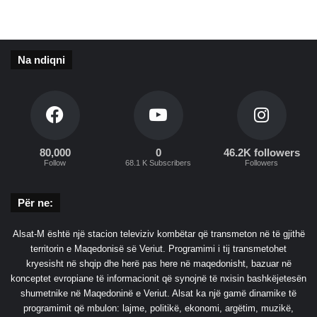
Na ndiqni
80,000
0
46.2K followers
Follow
68.1 K Subscribers
Followers
Për ne:
Alsat-M është një stacion televiziv kombëtar që transmeton në të gjithë
territorin e Maqedonisë së Veriut. Programimi i tij transmetohet
kryesisht në shqip dhe herë pas here në maqedonisht, bazuar në
konceptet evropiane të informacionit që synojnë të nxisin bashkëjetesën
shumetnike në Maqedoninë e Veriut. Alsat ka një gamë dinamike të
programimit që mbulon: lajme, politikë, ekonomi, argëtim, muzikë,