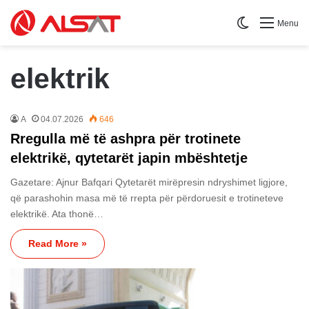
Switch skin
Menu
elektrik
A
04.07.2026
646
Rregulla më të ashpra për trotinete
elektrikë, qytetarët japin mbështetje
Gazetare: Ajnur Bafqari Qytetarët mirëpresin ndryshimet ligjore,
që parashohin masa më të rrepta për përdoruesit e trotineteve
elektrikë. Ata thonë…
Read More »