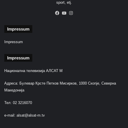
sport, etj.
Facebook
YouTube
Instagram
Impressum
Impressum
Impressum
Национална телевизија АЛСАТ М
Адреса: Булевар Крсте Петков Мисирков, 1000 Скопје, Северна
Македонија
Тел: 02 3216070
e-mail:
alsat@alsat-m.tv