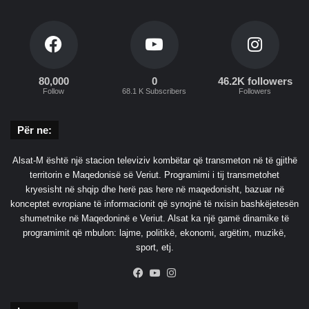
80,000
0
46.2K followers
Follow
68.1 K Subscribers
Followers
Për ne:
Alsat-M është një stacion televiziv kombëtar që transmeton në të gjithë
territorin e Maqedonisë së Veriut. Programimi i tij transmetohet
kryesisht në shqip dhe herë pas here në maqedonisht, bazuar në
konceptet evropiane të informacionit që synojnë të nxisin bashkëjetesën
shumetnike në Maqedoninë e Veriut. Alsat ka një gamë dinamike të
programimit që mbulon: lajme, politikë, ekonomi, argëtim, muzikë,
sport, etj.
Facebook
YouTube
Instagram