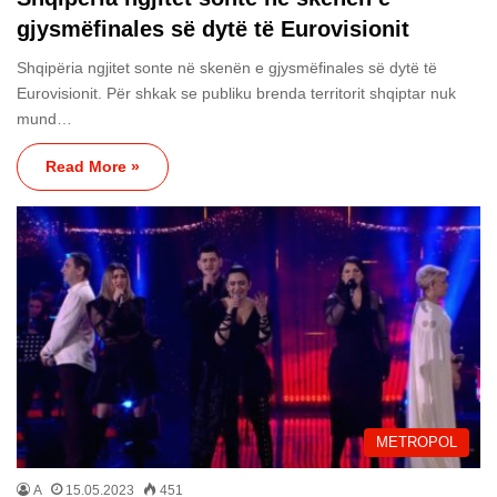
gjysmëfinales së dytë të Eurovisionit
Shqipëria ngjitet sonte në skenën e gjysmëfinales së dytë të
Eurovisionit. Për shkak se publiku brenda territorit shqiptar nuk
mund…
Read More »
METROPOL
A
15.05.2023
451