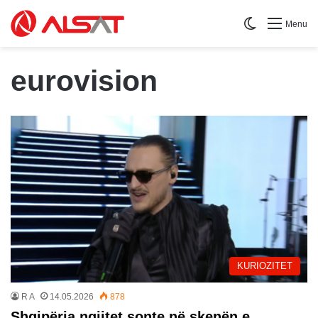
Switch skin
Menu
eurovision
KURIOZITET
R A
14.05.2026
878
Shqipëria ngjitet sonte në skenën e