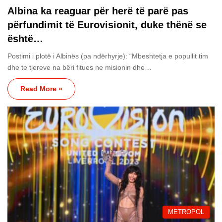
Albina ka reaguar për herë të parë pas
përfundimit të Eurovisionit, duke thënë se
është…
Postimi i plotë i Albinës (pa ndërhyrje): “Mbeshtetja e popullit tim
dhe te tjereve na bëri fitues ne misionin dhe…
Read More »
METROPOL