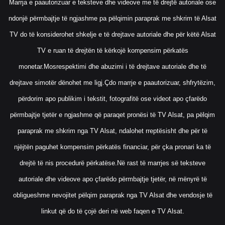
Marrja e paautorizuar e teksteve dhe videove me të drejtë autoriale ose
ndonjë përmbajtje të ngjashme pa pëlqimin paraprak me shkrim të Alsat
TV do të konsiderohet shkelje e të drejtave autoriale dhe për këtë Alsat
TV e ruan të drejtën të kërkojë kompensim përkatës
monetar.Mosrespektimi dhe abuzimi i të drejtave autoriale dhe të
drejtave simotër dënohet me ligj.Çdo marrje e paautorizuar, shfrytëzim,
përdorim apo publikim i tekstit, fotografitë ose videot apo çfarëdo
përmbajtje tjetër e ngjashme që paraqet pronësi të TV Alsat, pa pëlqim
paraprak me shkrim nga TV Alsat, ndalohet rreptësisht dhe për të
njëjtën paguhet kompensim përkatës financiar, për çka pronari ka të
drejtë të nis procedurë përkatëse.Në rast të marrjes së teksteve
autoriale dhe videove apo çfarëdo përmbajtje tjetër, në mënyrë të
obligueshme nevojitet pëlqim paraprak nga TV Alsat dhe vendosje të
linkut që do të çojë deri në web faqen e TV Alsat.