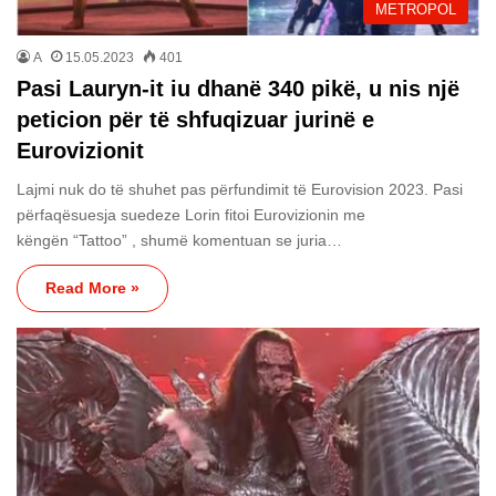
METROPOL
A
15.05.2023
401
Pasi Lauryn-it iu dhanë 340 pikë, u nis një
peticion për të shfuqizuar jurinë e
Eurovizionit
Lajmi nuk do të shuhet pas përfundimit të Eurovision 2023. Pasi
përfaqësuesja suedeze Lorin fitoi Eurovizionin me
këngën “Tattoo” , shumë komentuan se juria…
Read More »