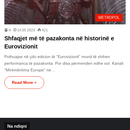
METROPOL
A
14.05.2023
421
Shfaqjet më të pazakonta në historinë e
Eurovizionit
Pothuajse në çdo edicion të “Eurovizionit” mund të shihen
performanca të pazakonta. Por disa përmenden edhe sot. Kanali
“Mirëmbrëma Europe” në…
Read More »
Na ndiqni