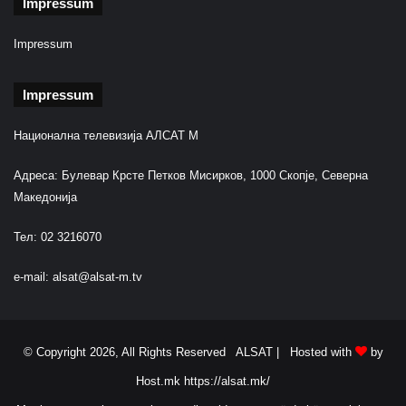
Impressum
Impressum
Impressum
Национална телевизија АЛСАТ М
Адреса: Булевар Крсте Петков Мисирков, 1000 Скопје, Северна
Македонија
Тел: 02 3216070
e-mail:
alsat@alsat-m.tv
© Copyright 2026, All Rights Reserved ALSAT |
Hosted with
by
Host.mk
https://alsat.mk/