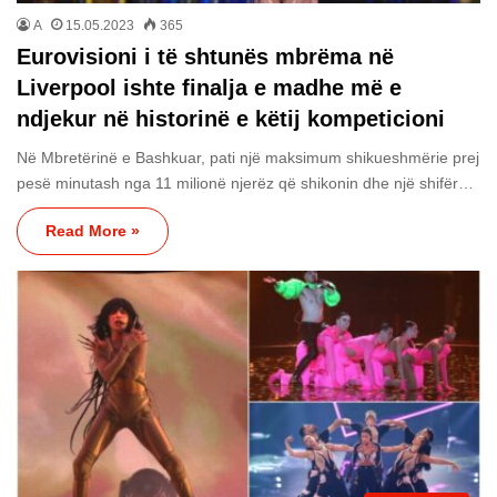
A
15.05.2023
365
Eurovisioni i të shtunës mbrëma në
Liverpool ishte finalja e madhe më e
ndjekur në historinë e këtij kompeticioni
Në Mbretërinë e Bashkuar, pati një maksimum shikueshmërie prej
pesë minutash nga 11 milionë njerëz që shikonin dhe një shifër…
Read More »