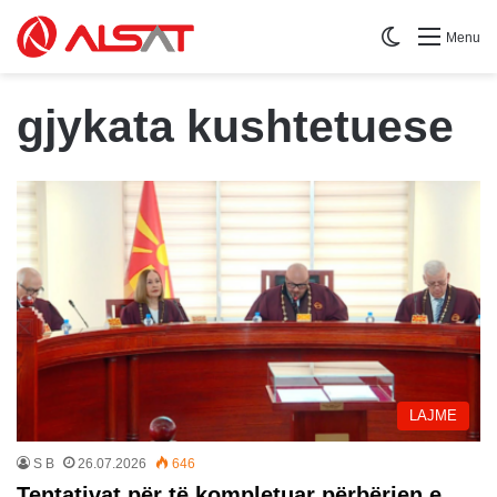
Switch skin
Menu
gjykata kushtetuese
LAJME
S B
26.07.2026
646
Tentativat për të kompletuar përbërjen e