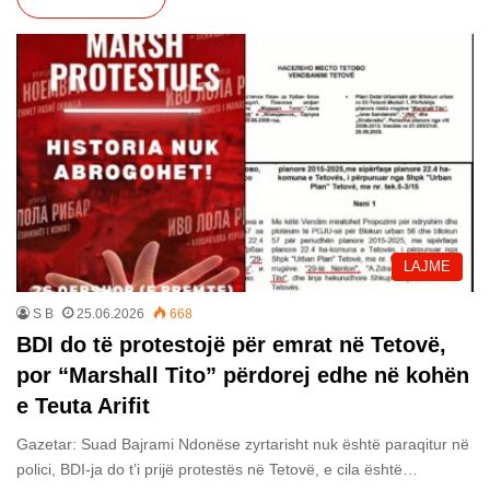
LAJME
S B
25.06.2026
668
BDI do të protestojë për emrat në Tetovë,
por “Marshall Tito” përdorej edhe në kohën
e Teuta Arifit
Gazetar: Suad Bajrami Ndonëse zyrtarisht nuk është paraqitur në
polici, BDI-ja do t’i prijë protestës në Tetovë, e cila është…