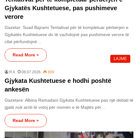
Gjykatës Kushtetuese, pas pushimeve
verore
Gazetar: Suad Bajrami Tentativat për të kompletuar përbërjen e
Gjykatës Kushtetuese do të vazhdojnë pas pushimeve verore të
cilat përfundojnë…
Read More »
LAJME
R A
08.07.2026
809
Gjykata Kushtetuese e hodhi poshtë
ankesën
Gazetare: Albina Ramadani Gjykata Kushtetuese pas një debati të
gjatë nuk arriti të votoj për nismën e të Majtës për…
Read More »