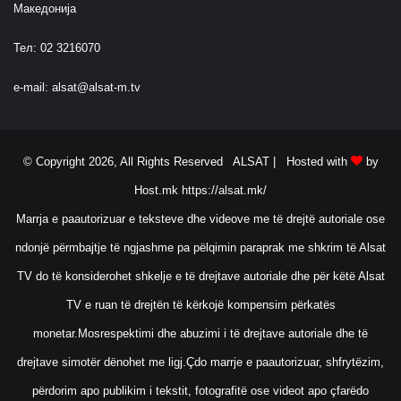
Македонија
Тел: 02 3216070
e-mail:
alsat@alsat-m.tv
© Copyright 2026, All Rights Reserved ALSAT |
Hosted with
by
Host.mk
https://alsat.mk/
Marrja e paautorizuar e teksteve dhe videove me të drejtë autoriale ose
ndonjë përmbajtje të ngjashme pa pëlqimin paraprak me shkrim të Alsat
TV do të konsiderohet shkelje e të drejtave autoriale dhe për këtë Alsat
TV e ruan të drejtën të kërkojë kompensim përkatës
monetar.Mosrespektimi dhe abuzimi i të drejtave autoriale dhe të
drejtave simotër dënohet me ligj.Çdo marrje e paautorizuar, shfrytëzim,
përdorim apo publikim i tekstit, fotografitë ose videot apo çfarëdo