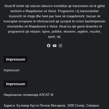
Alsat-M është një stacion televiziv kombëtar që transmeton në të gjithë
territorin e Maqedonisë së Veriut. Programimi i tij transmetohet
kryesisht në shqip dhe herë pas here në maqedonisht, bazuar në
konceptet evropiane të informacionit që synojnë të nxisin bashkëjetesën
shumetnike në Maqedoninë e Veriut. Alsat ka një gamë dinamike të
programimit që mbulon: lajme, politikë, ekonomi, argëtim, muzikë,
sport, etj.
Facebook
YouTube
Instagram
Impressum
Impressum
Impressum
Национална телевизија АЛСАТ М
Адреса: Булевар Крсте Петков Мисирков, 1000 Скопје, Северна