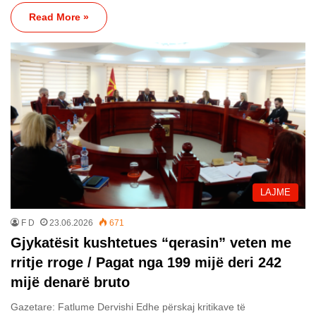
Read More »
LAJME
F D
23.06.2026
671
Gjykatësit kushtetues “qerasin” veten me
rritje rroge / Pagat nga 199 mijë deri 242
mijë denarë bruto
Gazetare: Fatlume Dervishi Edhe përskaj kritikave të