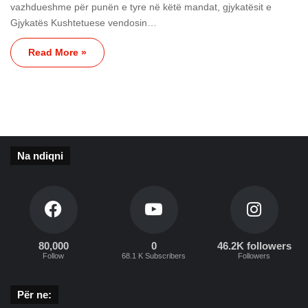
vazhdueshme për punën e tyre në këtë mandat, gjykatësit e
Gjykatës Kushtetuese vendosin…
Read More »
Na ndiqni
80,000
0
46.2K followers
Follow
68.1 K Subscribers
Followers
Për ne: