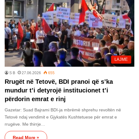
LAJME
S B
27.06.2026
655
Rrugët në Tetovë, BDI pranoi që s’ka
mundur t’i detyrojë institucionet t’i
përdorin emrat e rinj
Gazetar: Suad Bajrami BDI-ja mbrëmë shprehu revoltën në
Tetovë ndaj vendimit e Gjykatës Kushtetuese për emrat e
rrugëve. Me thirrje…
Read More »