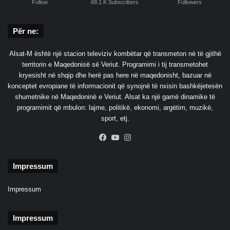
Follow
68.1 K Subscribers
Followers
Për ne:
Alsat-M është një stacion televiziv kombëtar që transmeton në të gjithë
territorin e Maqedonisë së Veriut. Programimi i tij transmetohet
kryesisht në shqip dhe herë pas here në maqedonisht, bazuar në
konceptet evropiane të informacionit që synojnë të nxisin bashkëjetesën
shumetnike në Maqedoninë e Veriut. Alsat ka një gamë dinamike të
programimit që mbulon: lajme, politikë, ekonomi, argëtim, muzikë,
sport, etj.
Facebook
YouTube
Instagram
Impressum
Impressum
Impressum