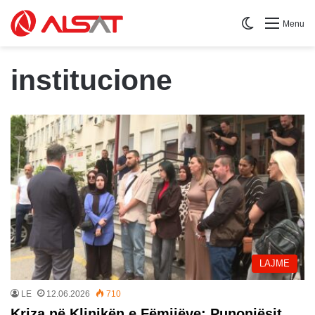
Switch skin
Menu
institucione
LAJME
LE
12.06.2026
710
Kriza në Klinikën e Fëmijëve: Punonjësit