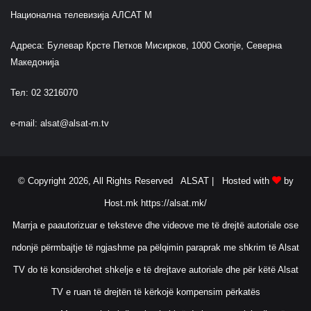
Национална телевизија АЛСАТ М
Адреса: Булевар Крсте Петков Мисирков, 1000 Скопје, Северна
Македонија
Тел: 02 3216070
e-mail:
alsat@alsat-m.tv
© Copyright 2026, All Rights Reserved ALSAT |
Hosted with
by
Host.mk
https://alsat.mk/
Marrja e paautorizuar e teksteve dhe videove me të drejtë autoriale ose
ndonjë përmbajtje të ngjashme pa pëlqimin paraprak me shkrim të Alsat
TV do të konsiderohet shkelje e të drejtave autoriale dhe për këtë Alsat
TV e ruan të drejtën të kërkojë kompensim përkatës