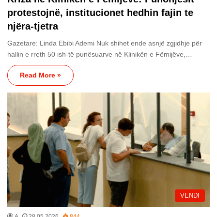
protestojnë, institucionet hedhin fajin te
njëra-tjetra
Gazetare: Linda Ebibi Ademi Nuk shihet ende asnjë zgjidhje për
hallin e rreth 50 ish-të punësuarve në Klinikën e Fëmijëve,…
Read More »
VENDI
A
28.05.2026
844