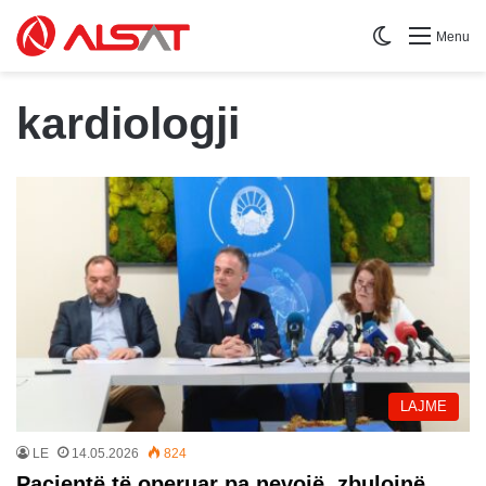
Switch skin
Menu
kardiologji
LAJME
LE
14.05.2026
824
Pacientë të operuar pa nevojë, zbulojnë