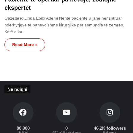
ekspertët
Gazetare: Linda Ebibi Ademi Nëntë pacientë u janë nënshtruar
ndërhyrjeve të panevojshme kirurgjike për sëmundje të zemrës.
Këtë e ka…
Read More »
Na ndiqni
80,000
0
46.2K followers
Follow
68.1 K Subscribers
Followers