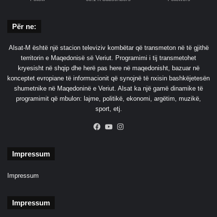
Për ne:
Alsat-M është një stacion televiziv kombëtar që transmeton në të gjithë
territorin e Maqedonisë së Veriut. Programimi i tij transmetohet
kryesisht në shqip dhe herë pas here në maqedonisht, bazuar në
konceptet evropiane të informacionit që synojnë të nxisin bashkëjetesën
shumetnike në Maqedoninë e Veriut. Alsat ka një gamë dinamike të
programimit që mbulon: lajme, politikë, ekonomi, argëtim, muzikë,
sport, etj.
Facebook
YouTube
Instagram
Impressum
Impressum
Impressum