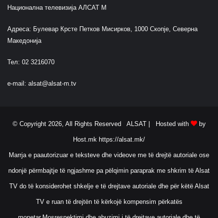
Национална телевизија АЛСАТ М
Адреса: Булевар Крсте Петков Мисирков, 1000 Скопје, Северна
Македонија
Тел: 02 3216070
e-mail:
alsat@alsat-m.tv
© Copyright 2026, All Rights Reserved ALSAT |
Hosted with
by
Host.mk
https://alsat.mk/
Marrja e paautorizuar e teksteve dhe videove me të drejtë autoriale ose
ndonjë përmbajtje të ngjashme pa pëlqimin paraprak me shkrim të Alsat
TV do të konsiderohet shkelje e të drejtave autoriale dhe për këtë Alsat
TV e ruan të drejtën të kërkojë kompensim përkatës
monetar.Mosrespektimi dhe abuzimi i të drejtave autoriale dhe të