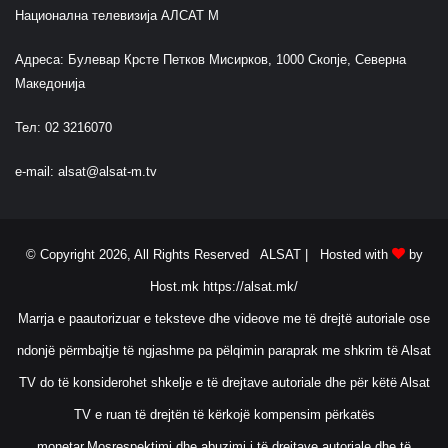
Национална телевизија АЛСАТ М
Адреса: Булевар Крсте Петков Мисирков, 1000 Скопје, Северна
Македонија
Тел: 02 3216070
e-mail:
alsat@alsat-m.tv
© Copyright 2026, All Rights Reserved ALSAT |
Hosted with
by
Host.mk
https://alsat.mk/
Marrja e paautorizuar e teksteve dhe videove me të drejtë autoriale ose
ndonjë përmbajtje të ngjashme pa pëlqimin paraprak me shkrim të Alsat
TV do të konsiderohet shkelje e të drejtave autoriale dhe për këtë Alsat
TV e ruan të drejtën të kërkojë kompensim përkatës
monetar.Mosrespektimi dhe abuzimi i të drejtave autoriale dhe të