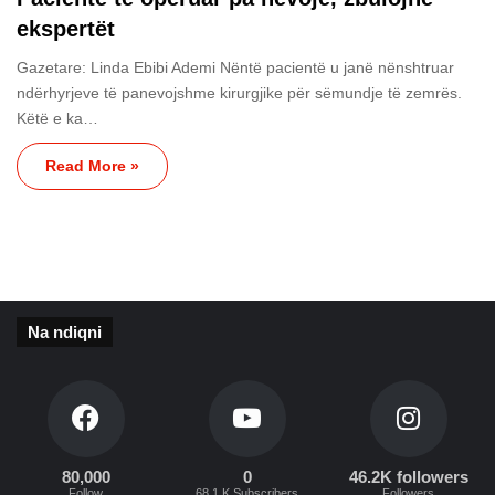
ekspertët
Gazetare: Linda Ebibi Ademi Nëntë pacientë u janë nënshtruar
ndërhyrjeve të panevojshme kirurgjike për sëmundje të zemrës.
Këtë e ka…
Read More »
Na ndiqni
80,000
0
46.2K followers
Follow
68.1 K Subscribers
Followers