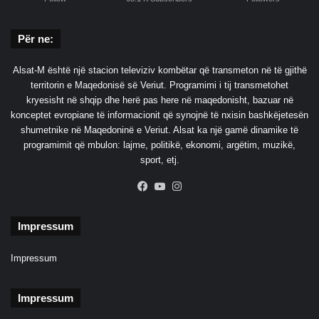
Për ne:
Alsat-M është një stacion televiziv kombëtar që transmeton në të gjithë
territorin e Maqedonisë së Veriut. Programimi i tij transmetohet
kryesisht në shqip dhe herë pas here në maqedonisht, bazuar në
konceptet evropiane të informacionit që synojnë të nxisin bashkëjetesën
shumetnike në Maqedoninë e Veriut. Alsat ka një gamë dinamike të
programimit që mbulon: lajme, politikë, ekonomi, argëtim, muzikë,
sport, etj.
Facebook
YouTube
Instagram
Impressum
Impressum
Impressum