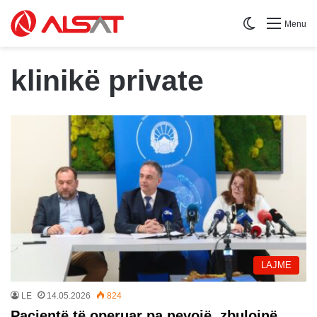
Switch skin
Menu
klinikë private
LAJME
LE
14.05.2026
824
Pacientë të operuar pa nevojë, zbulojnë