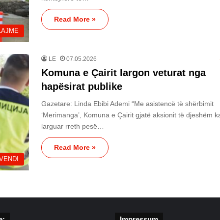
Read More »
LAJME
LE
07.05.2026
Komuna e Çairit largon veturat nga
hapësirat publike
Gazetare: Linda Ebibi Ademi “Me asistencë të shërbimit
‘Merimanga’, Komuna e Çairit gjatë aksionit të djeshëm k
larguar rreth pesë…
Read More »
VENDI
e:
Impressum