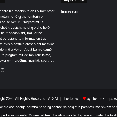
është një stacion televiziv kombëtar
Impressum
eton në të gjithë territorin e
së së Veriut. Programimi i tij
ohet kryesisht në shqip dhe herë
 në maqedonisht, bazuar në
t evropiane të informacionit që
të nxisin bashkëjetesën shumetnike
oninë e Veriut. Alsat ka një gamë
 të programimit që mbulon: lajme,
 ekonomi, argëtim, muzikë, sport, etj.
ebook
YouTube
Instagram
ight 2026, All Rights Reserved ALSAT |
Hosted with
by Host.mk
https://
oriale ose ndonjë përmbajtje të ngjashme pa pëlqimin paraprak me shkrim të A
 përkatës monetar.Mosrespektimi dhe abuzimi i të drejtave autoriale dhe të dr