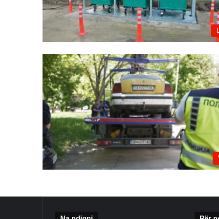
Na ndiqni
Për n