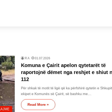
R A
01.07.2026
Komuna e Çairit apelon qytetarët të
raportojnë dëmet nga reshjet e shiut 
112
Për shkak të motit të ligë që ka përfshirë qytetin e Shkupit
ekipet e Komunës së Çairit, së bashku me…
Read More »
LAJME