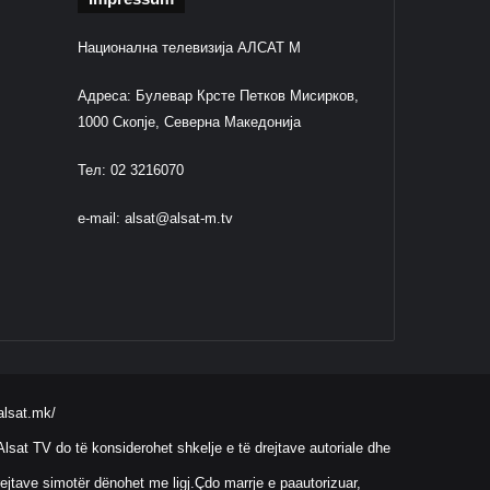
Национална телевизија АЛСАТ М
Адреса: Булевар Крсте Петков Мисирков,
1000 Скопје, Северна Македонија
Тел: 02 3216070
e-mail:
alsat@alsat-m.tv
alsat.mk/
lsat TV do të konsiderohet shkelje e të drejtave autoriale dhe
ejtave simotër dënohet me ligj.Çdo marrje e paautorizuar,