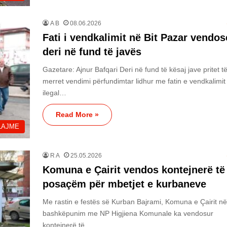
A B
08.06.2026
Fati i vendkalimit në Bit Pazar vendos
deri në fund të javës
Gazetare: Ajnur Bafqari Deri në fund të kësaj jave pritet t
merret vendimi përfundimtar lidhur me fatin e vendkalimit
ilegal…
Read More »
LAJME
R A
25.05.2026
Komuna e Çairit vendos kontejnerë të
posaçëm për mbetjet e kurbaneve
Me rastin e festës së Kurban Bajrami, Komuna e Çairit në
bashkëpunim me NP Higjiena Komunale ka vendosur
kontejnerë të…