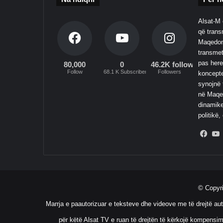
Alsat-M 
që transm
Maqedoni
transmet
pas here
80,000
0
46.2K followers
Follow
68.1 K Subscribers
Followers
koncepte
synojnë 
në Maqed
dinamike
politikë,
Fac
© Copyr
Marrja e paautorizuar e teksteve dhe videove me të drejtë aut
për këtë Alsat TV e ruan të drejtën të kërkojë kompensim