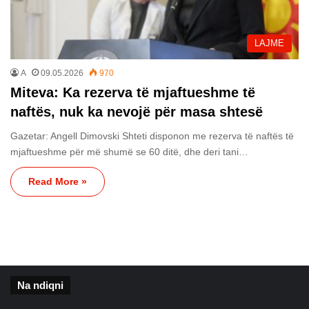
LAJME
A
09.05.2026
970
Miteva: Ka rezerva të mjaftueshme të
naftës, nuk ka nevojë për masa shtesë
Gazetar: Angell Dimovski Shteti disponon me rezerva të naftës të
mjaftueshme për më shumë se 60 ditë, dhe deri tani…
Read More »
Na ndiqni