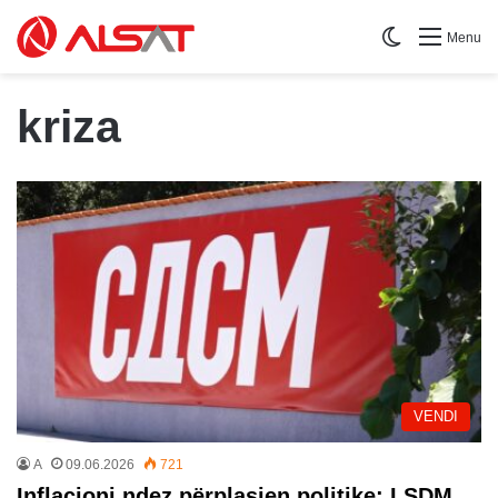
Switch skin
Menu
kriza
VENDI
A
09.06.2026
721
Inflacioni ndez përplasjen politike: LSDM