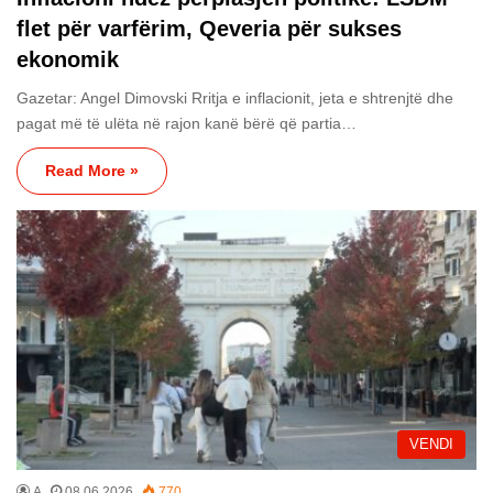
flet për varfërim, Qeveria për sukses
ekonomik
Gazetar: Angel Dimovski Rritja e inflacionit, jeta e shtrenjtë dhe
pagat më të ulëta në rajon kanë bërë që partia…
Read More »
VENDI
A
08.06.2026
770