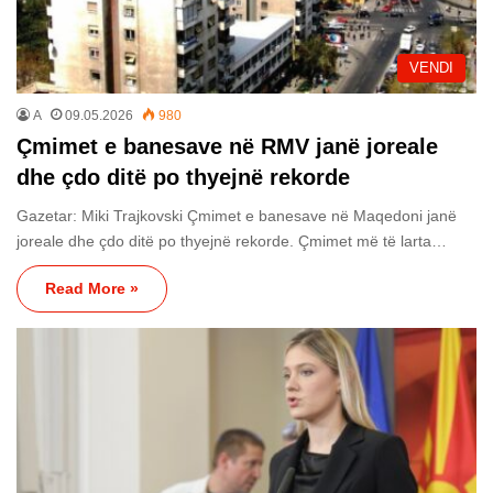
VENDI
A
09.05.2026
980
Çmimet e banesave në RMV janë joreale
dhe çdo ditë po thyejnë rekorde
Gazetar: Miki Trajkovski Çmimet e banesave në Maqedoni janë
joreale dhe çdo ditë po thyejnë rekorde. Çmimet më të larta…
Read More »