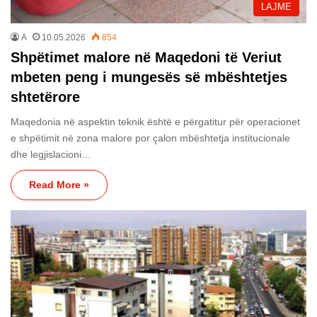
LAJME
A
10.05.2026
854
Shpëtimet malore në Maqedoni të Veriut
mbeten peng i mungesës së mbështetjes
shtetërore
Maqedonia në aspektin teknik është e përgatitur për operacionet
e shpëtimit në zona malore por çalon mbështetja institucionale
dhe legjislacioni…
Read More »