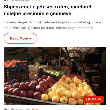
Shpenzimet e jetesës rriten, qytetarët
ndiejnë presionin e çmimeve
Gazetar: Angell Dimovski Jeta në Maqedoni po bëhet gjithnjë e
më e shtrenjtë. Çmimet po rriten, ndërsa pagat mbeten të…
Read More »
EKONOMI
A
25.05.2026
852