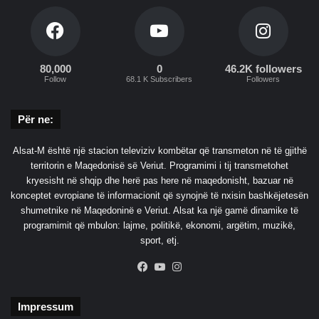
80,000
0
46.2K followers
Follow
68.1 K Subscribers
Followers
Për ne:
Alsat-M është një stacion televiziv kombëtar që transmeton në të gjithë
territorin e Maqedonisë së Veriut. Programimi i tij transmetohet
kryesisht në shqip dhe herë pas here në maqedonisht, bazuar në
konceptet evropiane të informacionit që synojnë të nxisin bashkëjetesën
shumetnike në Maqedoninë e Veriut. Alsat ka një gamë dinamike të
programimit që mbulon: lajme, politikë, ekonomi, argëtim, muzikë,
sport, etj.
Facebook
YouTube
Instagram
Impressum