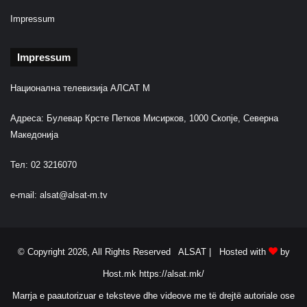
Impressum
Impressum
Национална телевизија АЛСАТ М
Адреса: Булевар Крсте Петков Мисирков, 1000 Скопје, Северна
Македонија
Тел: 02 3216070
e-mail:
alsat@alsat-m.tv
© Copyright 2026, All Rights Reserved ALSAT |
Hosted with
by
Host.mk
https://alsat.mk/
Marrja e paautorizuar e teksteve dhe videove me të drejtë autoriale ose