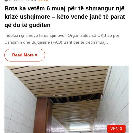
Bota ka vetëm 6 muaj për të shmangur një
krizë ushqimore – këto vende janë të parat
që do të goditen
Indeksi i çmimeve të ushqimeve i Organizatës së OKB-së për
Ushqimin dhe Bujqësinë (FAO) u rrit për të tretin muaj…
Read More »
VENDI