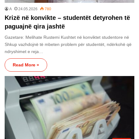
A
24.05.2026
780
Krizë në konvikte – studentët detyrohen të
paguajnë qira jashtë
Gazetare: Melihate Rustemi Kushtet në konviktet studentore në
Shkup vazhdojnë të mbeten problem për studentët, ndërkohë që
ndryshimet e reja…
Read More »