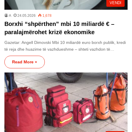
VENDI
A
24.05.2026
1,678
Borxhi “shpërthen” mbi 10 miliardë € –
paralajmërohet krizë ekonomike
Gazetar: Angell Dimovski Mbi 10 miliardë euro borxh publik, kredi
të reja dhe huazime të vazhdueshme – shteti vazhdon të…
Read More »