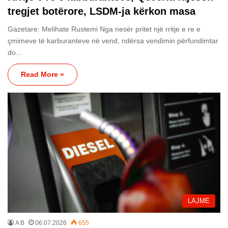
tregjet botërore, LSDM-ja kërkon masa
Gazetare: Melihate Rustemi Nga nesër pritet një rritje e re e
çmimeve të karburanteve në vend, ndërsa vendimin përfundimtar
do…
Read More »
LAJME
A B
06.07.2026
655