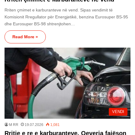
Rriten çmimet e karburanteve në vend. Sipas vendimit të
Komisionit Rregullator për Energjetikë, benzina Eurosuper BS-95
dhe Eurosuper BS-98 shtrenjtohen…
Read More »
VENDI
M RR
19.07.2026
1,081
Rritje e re e karburanteve, Qeveria fajëson