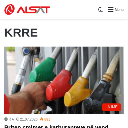
Switch skin
Menu
KRRE
LAJME
R A
21.07.2026
891
Rriten çmimet e karburanteve në vend