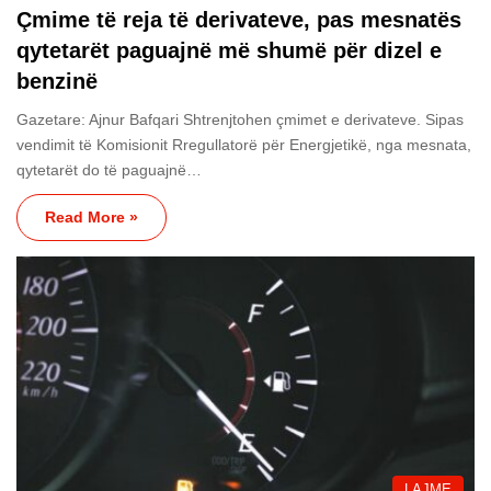
Çmime të reja të derivateve, pas mesnatës
qytetarët paguajnë më shumë për dizel e
benzinë
Gazetare: Ajnur Bafqari Shtrenjtohen çmimet e derivateve. Sipas
vendimit të Komisionit Rregullatorë për Energjetikë, nga mesnata,
qytetarët do të paguajnë…
Read More »
LAJME