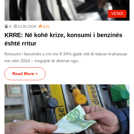
VENDI
A
13.05.2026
825
KRRE: Në kohë krize, konsumi i benzinës
është rritur
Konsumi i benzinës u rrit me 8.34% gjatë vitit të kaluar krahasuar
me vitin 2024 – tregojnë të dhënat nga…
Read More »