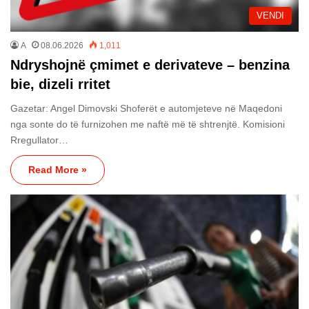
VENDI
A
08.06.2026
1,011
Ndryshojnë çmimet e derivateve – benzina
bie, dizeli rritet
Gazetar: Angel Dimovski Shoferët e automjeteve në Maqedoni
nga sonte do të furnizohen me naftë më të shtrenjtë. Komisioni
Rregullator…
Read More »