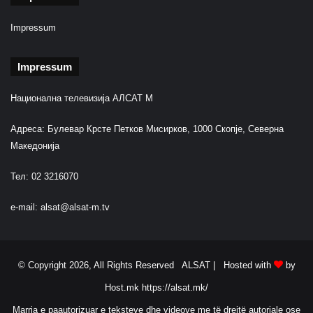
Impressum
Impressum
Национална телевизија АЛСАТ М
Адреса: Булевар Крсте Петков Мисирков, 1000 Скопје, Северна
Македонија
Тел: 02 3216070
e-mail:
alsat@alsat-m.tv
© Copyright 2026, All Rights Reserved ALSAT |
Hosted with
by
Host.mk
https://alsat.mk/
Marrja e paautorizuar e teksteve dhe videove me të drejtë autoriale ose