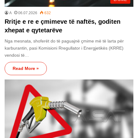
A
06.07.2026
632
Rritje e re e çmimeve të naftës, goditen
xhepat e qytetarëve
Nga mesnata, shoferët do të paguajnë çmime më të larta për
karburantin, pasi Komisioni Rregullator i Energjetikës (KRRE)
vendosi të…
Read More »