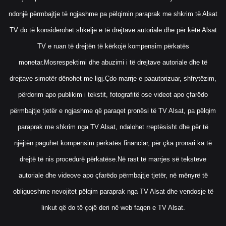
ndonjë përmbajtje të ngjashme pa pëlqimin paraprak me shkrim të Alsat
TV do të konsiderohet shkelje e të drejtave autoriale dhe për këtë Alsat
TV e ruan të drejtën të kërkojë kompensim përkatës
monetar.Mosrespektimi dhe abuzimi i të drejtave autoriale dhe të
drejtave simotër dënohet me ligj.Çdo marrje e paautorizuar, shfrytëzim,
përdorim apo publikim i tekstit, fotografitë ose videot apo çfarëdo
përmbajtje tjetër e ngjashme që paraqet pronësi të TV Alsat, pa pëlqim
paraprak me shkrim nga TV Alsat, ndalohet rreptësisht dhe për të
njëjtën paguhet kompensim përkatës financiar, për çka pronari ka të
drejtë të nis procedurë përkatëse.Në rast të marrjes së teksteve
autoriale dhe videove apo çfarëdo përmbajtje tjetër, në mënyrë të
obligueshme nevojitet pëlqim paraprak nga TV Alsat dhe vendosje të
linkut që do të çojë deri në web faqen e TV Alsat.