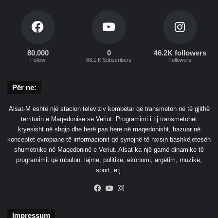
80,000
0
46.2K followers
Follow
68.1 K Subscribers
Followers
Për ne:
Alsat-M është një stacion televiziv kombëtar që transmeton në të gjithë
territorin e Maqedonisë së Veriut. Programimi i tij transmetohet
kryesisht në shqip dhe herë pas here në maqedonisht, bazuar në
konceptet evropiane të informacionit që synojnë të nxisin bashkëjetesën
shumetnike në Maqedoninë e Veriut. Alsat ka një gamë dinamike të
programimit që mbulon: lajme, politikë, ekonomi, argëtim, muzikë,
sport, etj.
Facebook
YouTube
Instagram
Impressum