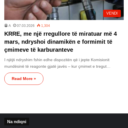
VENDI
A
07.03.2026
1,304
KRRE, me një rregullore të miratuar më 4
mars, ndryshoi dinamikën e formimit të
çmimeve të karburanteve
I njëjti ndryshim fshin edhe dispozitën që i jepte Komisionit
mundësinë të reagonte gjatë javës – kur çmimet e tregut…
Read More »
Na ndiqni