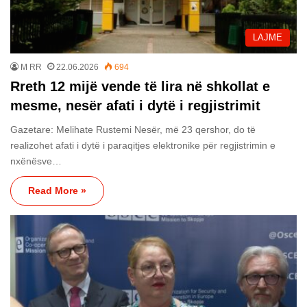
LAJME
M RR
22.06.2026
694
Rreth 12 mijë vende të lira në shkollat e
mesme, nesër afati i dytë i regjistrimit
Gazetare: Melihate Rustemi Nesër, më 23 qershor, do të
realizohet afati i dytë i paraqitjes elektronike për regjistrimin e
nxënësve…
Read More »