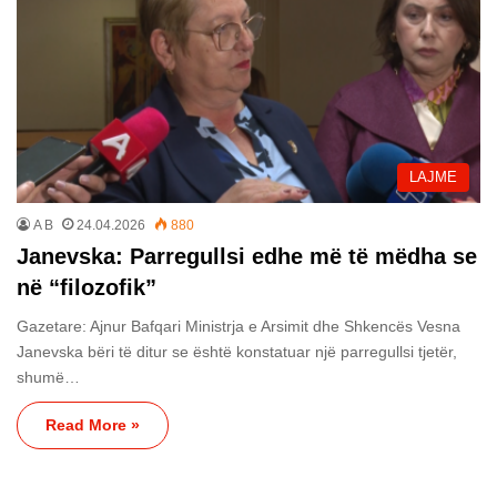
LAJME
A B
24.04.2026
880
Janevska: Parregullsi edhe më të mëdha se
në “filozofik”
Gazetare: Ajnur Bafqari Ministrja e Arsimit dhe Shkencës Vesna
Janevska bëri të ditur se është konstatuar një parregullsi tjetër,
shumë…
Read More »