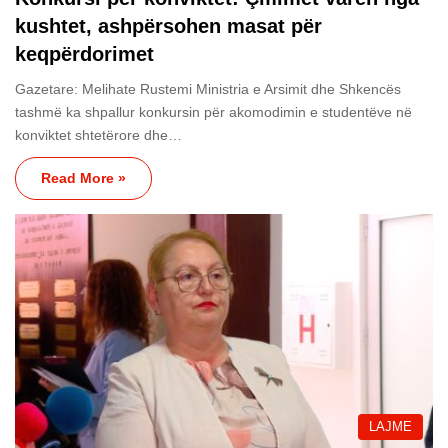
kushtet, ashpërsohen masat për
keqpërdorimet
Gazetare: Melihate Rustemi Ministria e Arsimit dhe Shkencës
tashmë ka shpallur konkursin për akomodimin e studentëve në
konviktet shtetërore dhe…
Read More »
LAJME