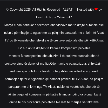
© Copyright 2026, All Rights Reserved ALSAT |
Hosted with
by
Host.mk
https://alsat.mk/
Marrja e paautorizuar e teksteve dhe videove me të drejtë autoriale ose
ndonjë përmbajtje të ngjashme pa pëlqimin paraprak me shkrim të Alsat
TV do të konsiderohet shkelje e të drejtave autoriale dhe për këtë Alsat
TV e ruan të drejtën të kërkojë kompensim përkatës
monetar.Mosrespektimi dhe abuzimi i të drejtave autoriale dhe të
drejtave simotër dënohet me ligj.Çdo marrje e paautorizuar, shfrytëzim,
përdorim apo publikim i tekstit, fotografitë ose videot apo çfarëdo
përmbajtje tjetër e ngjashme që paraqet pronësi të TV Alsat, pa pëlqim
paraprak me shkrim nga TV Alsat, ndalohet rreptësisht dhe për të
njëjtën paguhet kompensim përkatës financiar, për çka pronari ka të
drejtë të nis procedurë përkatëse.Në rast të marrjes së teksteve