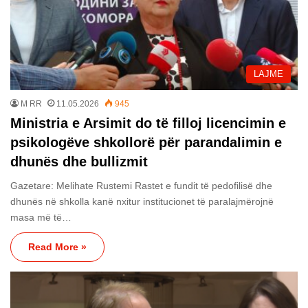
LAJME
M RR
11.05.2026
945
Ministria e Arsimit do të filloj licencimin e
psikologëve shkollorë për parandalimin e
dhunës dhe bullizmit
Gazetare: Melihate Rustemi Rastet e fundit të pedofilisë dhe
dhunës në shkolla kanë nxitur institucionet të paralajmërojnë
masa më të…
Read More »