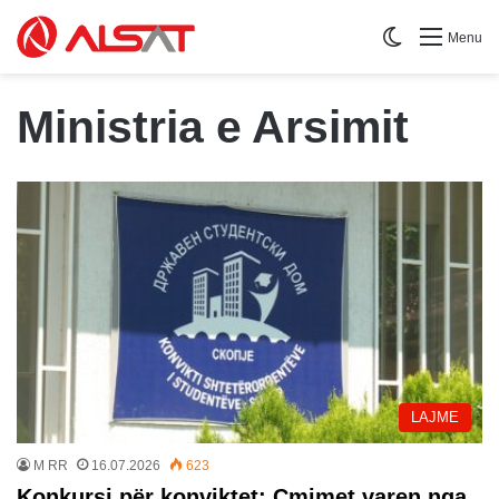
Switch skin
Menu
Ministria e Arsimit
LAJME
M RR
16.07.2026
623
Konkursi për konviktet: Çmimet varen nga