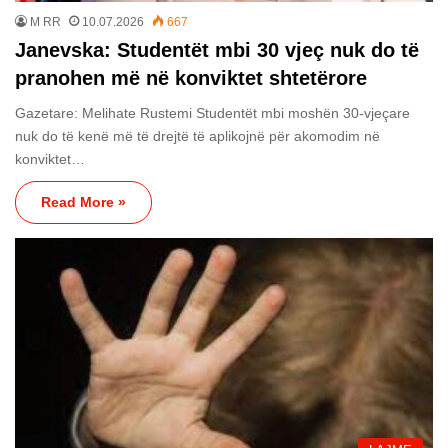
M RR
10.07.2026
667
Janevska: Studentët mbi 30 vjeç nuk do të
pranohen më në konviktet shtetërore
Gazetare: Melihate Rustemi Studentët mbi moshën 30-vjeçare
nuk do të kenë më të drejtë të aplikojnë për akomodim në
konviktet…
Read More »