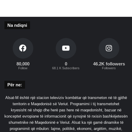
Na ndiqni
80,000
0
46.2K followers
Follow
68.1 K Subscribers
Followers
Për ne:
Alsat-M është një stacion televiziv kombëtar që transmeton në të gjithë
territorin e Maqedonisë së Veriut. Programimi i tij transmetohet
kryesisht në shqip dhe herë pas here në maqedonisht, bazuar në
konceptet evropiane të informacionit që synojnë të nxisin bashkëjetesën
shumetnike në Maqedoninë e Veriut. Alsat ka një gamë dinamike të
programimit që mbulon: lajme, politikë, ekonomi, argëtim, muzikë,