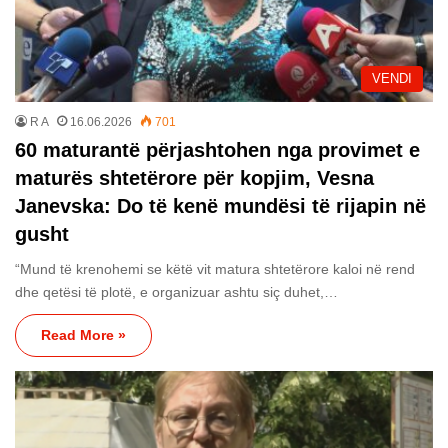
VENDI
R A
16.06.2026
701
60 maturantë përjashtohen nga provimet e
maturës shtetërore për kopjim, Vesna
Janevska: Do të kenë mundësi të rijapin në
gusht
“Mund të krenohemi se këtë vit matura shtetërore kaloi në rend
dhe qetësi të plotë, e organizuar ashtu siç duhet,…
Read More »