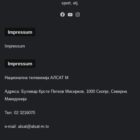
sport, etj.
Facebook
YouTube
Instagram
Impressum
Impressum
Impressum
Национална телевизија АЛСАТ М
Адреса: Булевар Крсте Петков Мисирков, 1000 Скопје, Северна
Македонија
Тел: 02 3216070
e-mail:
alsat@alsat-m.tv