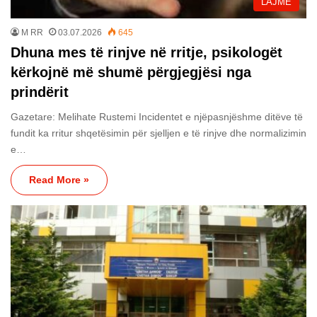
LAJME
M RR
03.07.2026
645
Dhuna mes të rinjve në rritje, psikologët
kërkojnë më shumë përgjegjësi nga
prindërit
Gazetare: Melihate Rustemi Incidentet e njëpasnjëshme ditëve të
fundit ka rritur shqetësimin për sjelljen e të rinjve dhe normalizimin
e…
Read More »