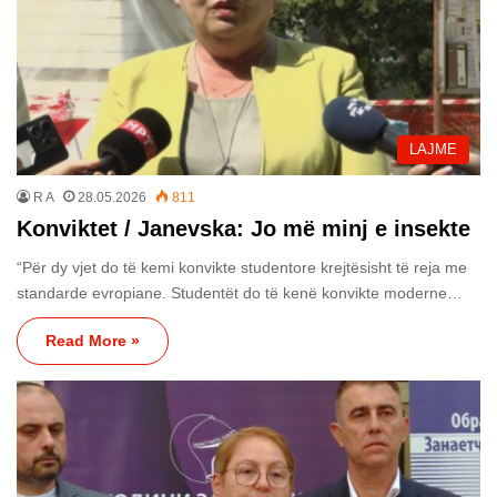
LAJME
R A
28.05.2026
811
Konviktet / Janevska: Jo më minj e insekte
“Për dy vjet do të kemi konvikte studentore krejtësisht të reja me
standarde evropiane. Studentët do të kenë konvikte moderne…
Read More »