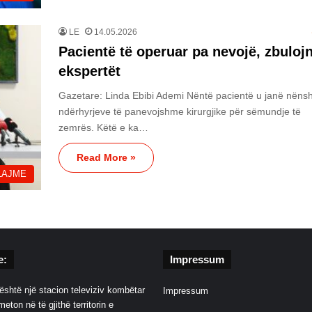
LE
14.05.2026
Pacientë të operuar pa nevojë, zbuloj
ekspertët
Gazetare: Linda Ebibi Ademi Nëntë pacientë u janë nënsh
ndërhyrjeve të panevojshme kirurgjike për sëmundje të
zemrës. Këtë e ka…
Read More »
LAJME
e:
Impressum
është një stacion televiziv kombëtar
Impressum
eton në të gjithë territorin e