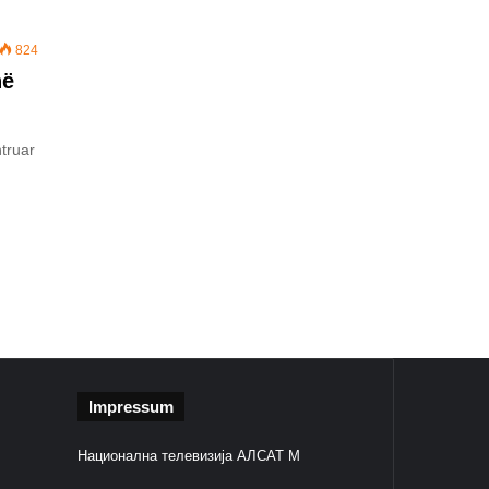
824
në
truar
Impressum
Национална телевизија АЛСАТ М