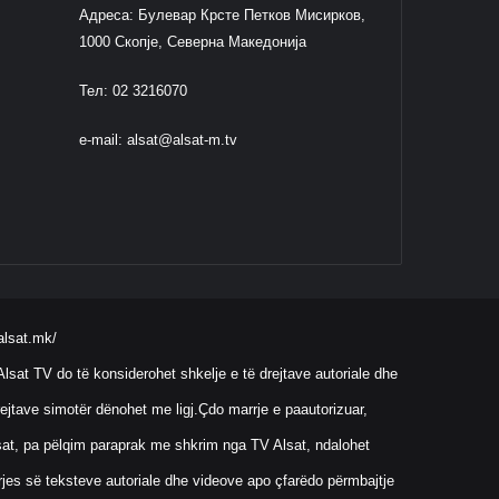
Адреса: Булевар Крсте Петков Мисирков,
1000 Скопје, Северна Македонија
Тел: 02 3216070
e-mail:
alsat@alsat-m.tv
alsat.mk/
lsat TV do të konsiderohet shkelje e të drejtave autoriale dhe
ejtave simotër dënohet me ligj.Çdo marrje e paautorizuar,
Alsat, pa pëlqim paraprak me shkrim nga TV Alsat, ndalohet
rrjes së teksteve autoriale dhe videove apo çfarëdo përmbajtje