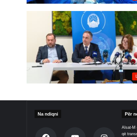
Na ndiqni
Për n
Alsat-M 
që transm