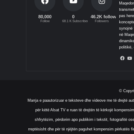
Maqedoni
transmet
pas here
80,000
0
46.2K followers
Follow
68.1 K Subscribers
Followers
koncepte
synojnë 
në Maqed
dinamike
politikë,
Fac
© Copyr
Marrja e paautorizuar e teksteve dhe videove me të drejtë aut
për këtë Alsat TV e ruan të drejtën të kërkojë kompensim
shfrytëzim, përdorim apo publikim i tekstit, fotografitë 
rreptësisht dhe për të njëjtën paguhet kompensim përkatës fin