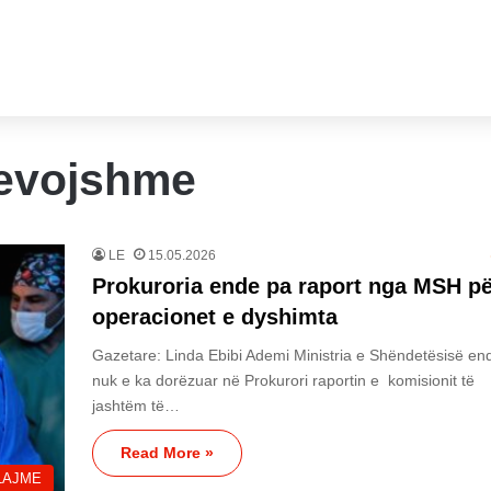
nevojshme
LE
15.05.2026
Prokuroria ende pa raport nga MSH pë
operacionet e dyshimta
Gazetare: Linda Ebibi Ademi Ministria e Shëndetësisë en
nuk e ka dorëzuar në Prokurori raportin e komisionit të
jashtëm të…
Read More »
LAJME