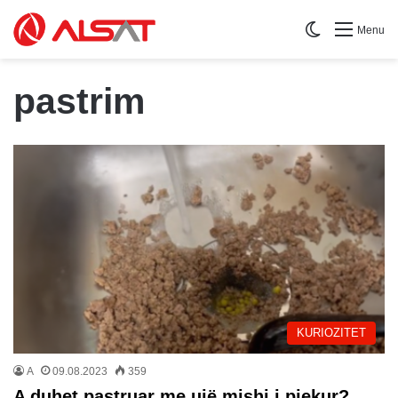
Switch skin
Menu
pastrim
KURIOZITET
A
09.08.2023
359
A duhet pastruar me ujë mishi i pjekur?