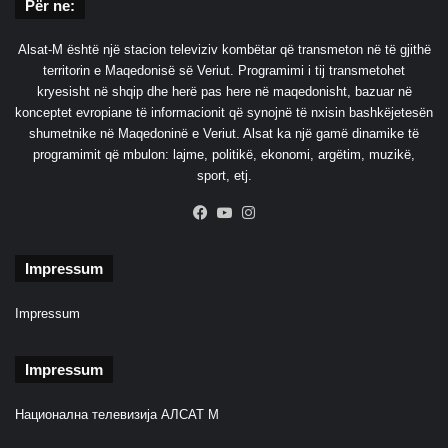
Për ne:
Alsat-M është një stacion televiziv kombëtar që transmeton në të gjithë
territorin e Maqedonisë së Veriut. Programimi i tij transmetohet
kryesisht në shqip dhe herë pas here në maqedonisht, bazuar në
konceptet evropiane të informacionit që synojnë të nxisin bashkëjetesën
shumetnike në Maqedoninë e Veriut. Alsat ka një gamë dinamike të
programimit që mbulon: lajme, politikë, ekonomi, argëtim, muzikë,
sport, etj.
Facebook
YouTube
Instagram
Impressum
Impressum
Impressum
Национална телевизија АЛСАТ М