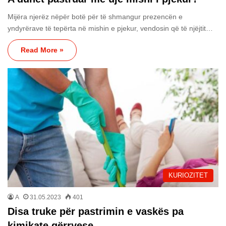
Mijëra njerëz nëpër botë për të shmangur prezencën e
yndyrërave të tepërta në mishin e pjekur, vendosin që të njëjtit…
Read More »
KURIOZITET
A
31.05.2023
401
Disa truke për pastrimin e vaskës pa
kimikate gërryese