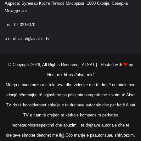
Адреса: Булевар Крсте Петков Мисирков, 1000 Скопје, Северна
Македонија
Тел: 02 3216070
e-mail:
alsat@alsat-m.tv
© Copyright 2026, All Rights Reserved ALSAT |
Hosted with
by
Host.mk
https://alsat.mk/
Marrja e paautorizuar e teksteve dhe videove me të drejtë autoriale ose
ndonjë përmbajtje të ngjashme pa pëlqimin paraprak me shkrim të Alsat
TV do të konsiderohet shkelje e të drejtave autoriale dhe për këtë Alsat
TV e ruan të drejtën të kërkojë kompensim përkatës
monetar.Mosrespektimi dhe abuzimi i të drejtave autoriale dhe të
drejtave simotër dënohet me ligj.Çdo marrje e paautorizuar, shfrytëzim,