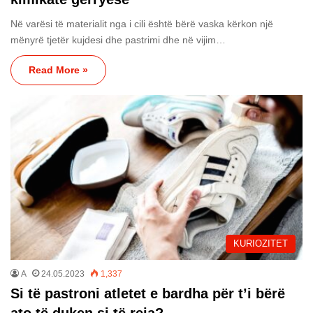
Në varësi të materialit nga i cili është bërë vaska kërkon një
mënyrë tjetër kujdesi dhe pastrimi dhe në vijim…
Read More »
KURIOZITET
A
24.05.2023
1,337
Si të pastroni atletet e bardha për t’i bërë
ato të duken si të reja?