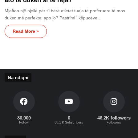
Mjafton një njollë për t’i bërë atletet tuaja të preferuara të mos
duken më perfekte, apo jo? Pastrimi i këpucëve…
Read More »
Na ndiqni
80,000
0
46.2K followers
Follow
68.1 K Subscribers
Followers