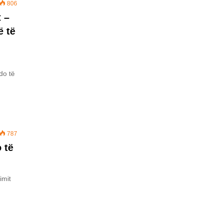
806
t –
ë të
do të
787
 të
imit