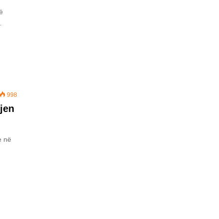
ë
…
998
vjen
e në