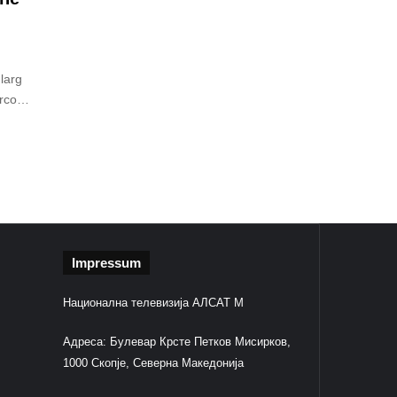
 larg
Marco…
Impressum
Национална телевизија АЛСАТ М
Адреса: Булевар Крсте Петков Мисирков,
1000 Скопје, Северна Македонија