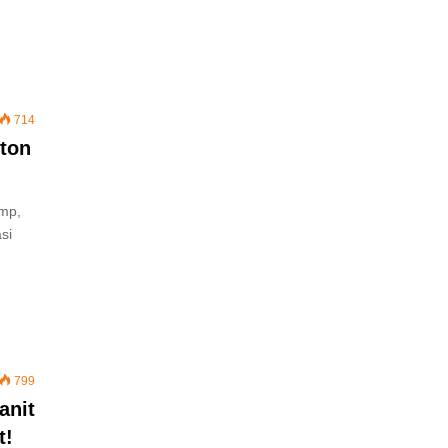
714
fton
ump,
si
799
anit
t!