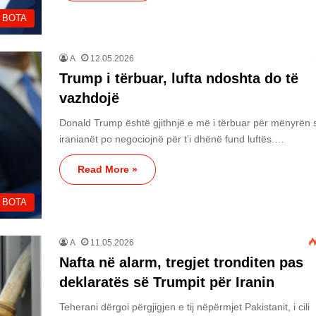
BOTA
A
12.05.2026
Trump i tërbuar, lufta ndoshta do të
vazhdojë
Donald Trump është gjithnjë e më i tërbuar për mënyrën s
iranianët po negociojnë për t’i dhënë fund luftës.…
Read More »
BOTA
A
11.05.2026
Nafta në alarm, tregjet tronditen pas
deklaratës së Trumpit për Iranin
Teherani dërgoi përgjigjen e tij nëpërmjet Pakistanit, i cili