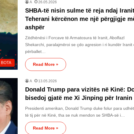
A
26.05.2026
SHBA-të nisin sulme të reja ndaj Irani
Teherani kërcënon me një përgjigje m
ashpër
Zëdhënësi i Forcave të Armatosura të Iranit, Abolfazl
Shekarchi, paralajmëroi se çdo agresion i ri kundër Iranit 
përballet…
BOTA
Read More »
A
13.05.2026
Donald Trump para vizitës në Kinë: Do
bisedoj gjatë me Xi Jinping për Iranin
Presidenti amerikan, Donald Trump duke folur para udhët
të tij për në Kinë, tha se nuk mendon se SHBA-së i…
Read More »