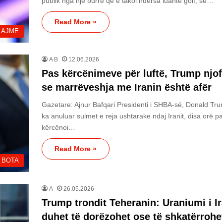
publik nga një burrë që e takoi ndërsa luante golf, se…
Read More »
LAJME
A B
12.06.2026
Pas kërcënimeve për luftë, Trump njo
se marrëveshja me Iranin është afër
Gazetare: Ajnur Bafqari Presidenti i SHBA-së, Donald Tr
ka anuluar sulmet e reja ushtarake ndaj Iranit, disa orë pa
kërcënoi…
Read More »
BOTA
A
26.05.2026
Trump trondit Teheranin: Uraniumi i Ir
duhet të dorëzohet ose të shkatërrohe