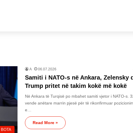
A
06.07.2026
Samiti i NATO-s në Ankara, Zelensky 
Trump pritet në takim kokë më kokë
Në Ankara të Turqisë po mbahet samiti vjetor i NATO-s. 3
vende anëtare marrin pjesë për të rikonfirmuar pozicioni
e…
Read More »
BOTA