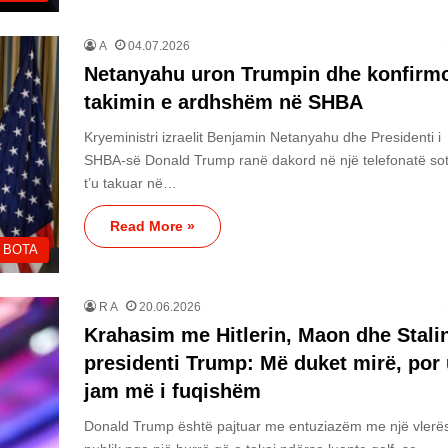
A
04.07.2026
Netanyahu uron Trumpin dhe konfirm
takimin e ardhshëm në SHBA
Kryeministri izraelit Benjamin Netanyahu dhe Presidenti i
SHBA-së Donald Trump ranë dakord në një telefonatë sot
t’u takuar në…
Read More »
BOTA
R A
20.06.2026
Krahasim me Hitlerin, Maon dhe Stalin
presidenti Trump: Më duket mirë, por
jam më i fuqishëm
Donald Trump është pajtuar me entuziazëm me një vlerë