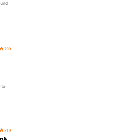
fund
799
hta
…
819
jnë