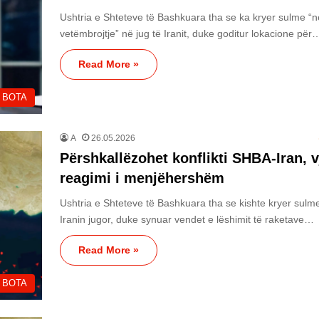
Ushtria e Shteteve të Bashkuara tha se ka kryer sulme “n
vetëmbrojtje” në jug të Iranit, duke goditur lokacione për
Read More »
BOTA
A
26.05.2026
Përshkallëzohet konflikti SHBA-Iran, 
reagimi i menjëhershëm
Ushtria e Shteteve të Bashkuara tha se kishte kryer sulm
Iranin jugor, duke synuar vendet e lëshimit të raketave…
Read More »
BOTA