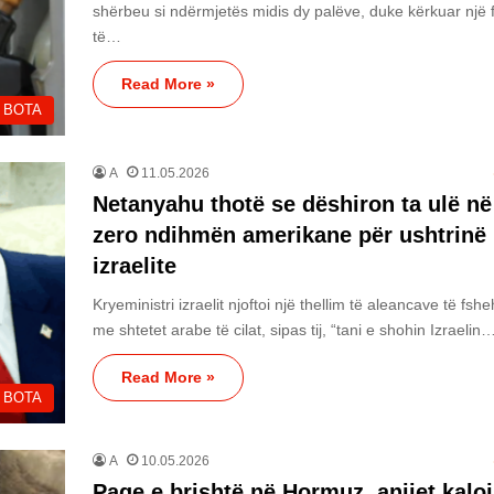
shërbeu si ndërmjetës midis dy palëve, duke kërkuar një 
të…
Read More »
BOTA
A
11.05.2026
Netanyahu thotë se dëshiron ta ulë në
zero ndihmën amerikane për ushtrinë
izraelite
Kryeministri izraelit njoftoi një thellim të aleancave të fshe
me shtetet arabe të cilat, sipas tij, “tani e shohin Izraelin
Read More »
BOTA
A
10.05.2026
Paqe e brishtë në Hormuz, anijet kalo