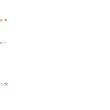
785
e si
1,057