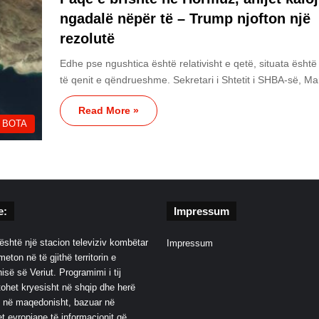
ngadalë nëpër të – Trump njofton një
rezolutë
Edhe pse ngushtica është relativisht e qetë, situata është
të qenit e qëndrueshme. Sekretari i Shtetit i SHBA-së, 
Read More »
BOTA
e:
Impressum
është një stacion televiziv kombëtar
Impressum
eton në të gjithë territorin e
së së Veriut. Programimi i tij
ohet kryesisht në shqip dhe herë
 në maqedonisht, bazuar në
t evropiane të informacionit që