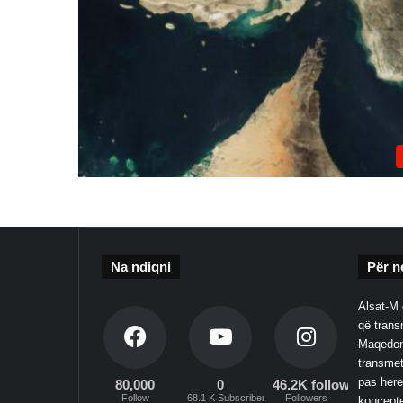
Na ndiqni
Për n
Alsat-M 
që transm
Maqedoni
transmet
pas here
80,000
0
46.2K followers
Follow
68.1 K Subscribers
Followers
koncepte