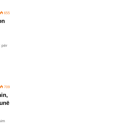
655
on
 për
709
in,
 unë
sim