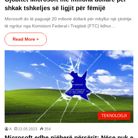
shkak tshkeljes së ligjit për fëmijë
Microsoft do të paguajë 20 milionë dollarë për mbyllur një çështje
të ngritur nga Komisioni Federal i Tregtisë (FTC) lidhur…
Read More »
TEKNOLOGJI
A
22.05.2023
354
Microsoft edhe njëherë përsërit: Nëse nuk e