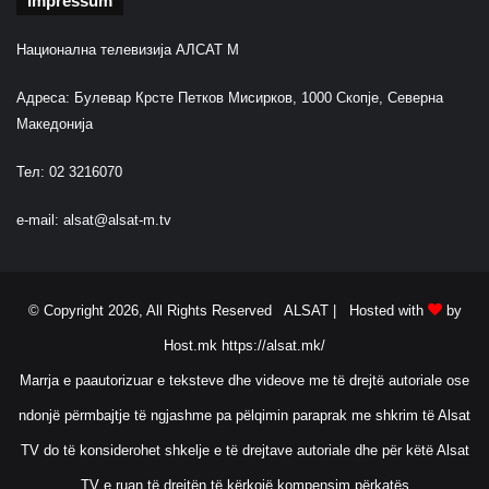
Impressum
Национална телевизија АЛСАТ М
Адреса: Булевар Крсте Петков Мисирков, 1000 Скопје, Северна
Македонија
Тел: 02 3216070
e-mail:
alsat@alsat-m.tv
© Copyright 2026, All Rights Reserved ALSAT |
Hosted with
by
Host.mk
https://alsat.mk/
Marrja e paautorizuar e teksteve dhe videove me të drejtë autoriale ose
ndonjë përmbajtje të ngjashme pa pëlqimin paraprak me shkrim të Alsat
TV do të konsiderohet shkelje e të drejtave autoriale dhe për këtë Alsat
TV e ruan të drejtën të kërkojë kompensim përkatës