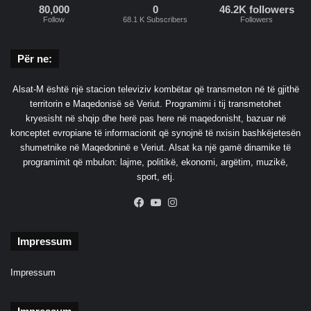
80,000
0
46.2K followers
Follow
68.1 K Subscribers
Followers
Për ne:
Alsat-M është një stacion televiziv kombëtar që transmeton në të gjithë
territorin e Maqedonisë së Veriut. Programimi i tij transmetohet
kryesisht në shqip dhe herë pas here në maqedonisht, bazuar në
konceptet evropiane të informacionit që synojnë të nxisin bashkëjetesën
shumetnike në Maqedoninë e Veriut. Alsat ka një gamë dinamike të
programimit që mbulon: lajme, politikë, ekonomi, argëtim, muzikë,
sport, etj.
Facebook
YouTube
Instagram
Impressum
Impressum