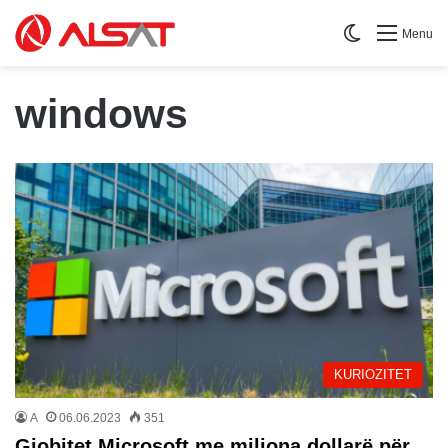
Switch skin
Menu
windows
KURIOZITET
A
06.06.2023
351
Gjobitet Microsoft me miliona dollarë për