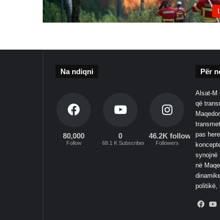
Na ndiqni
Për n
Alsat-M 
që transm
Maqedoni
transmet
pas here
80,000
0
46.2K followers
Follow
68.1 K Subscribers
Followers
koncepte
synojnë 
në Maqed
dinamike
politikë,
Fac