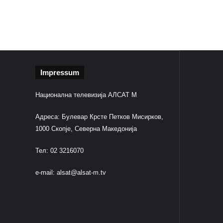
Impressum
Национална телевизија АЛСАТ М
Адреса: Булевар Крсте Петков Мисирков,
1000 Скопје, Северна Македонија
Тел: 02 3216070
e-mail:
alsat@alsat-m.tv