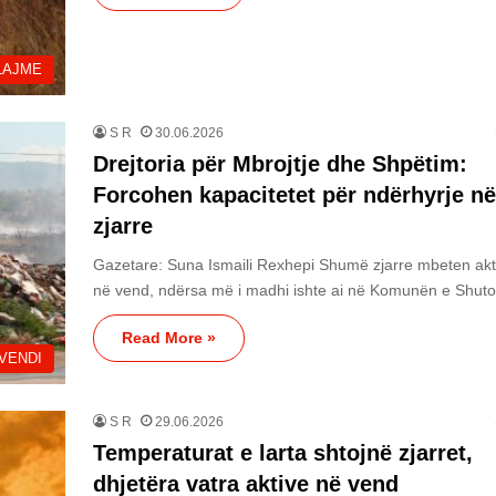
LAJME
S R
30.06.2026
Drejtoria për Mbrojtje dhe Shpëtim:
Forcohen kapacitetet për ndërhyrje në
zjarre
Gazetare: Suna Ismaili Rexhepi Shumë zjarre mbeten akt
në vend, ndërsa më i madhi ishte ai në Komunën e Shu
Read More »
VENDI
S R
29.06.2026
Temperaturat e larta shtojnë zjarret,
dhjetëra vatra aktive në vend