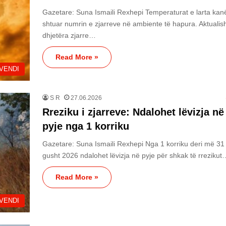
Gazetare: Suna Ismaili Rexhepi Temperaturat e larta kan
shtuar numrin e zjarreve në ambiente të hapura. Aktualis
dhjetëra zjarre…
Read More »
VENDI
S R
27.06.2026
Rreziku i zjarreve: Ndalohet lëvizja në
pyje nga 1 korriku
Gazetare: Suna Ismaili Rexhepi Nga 1 korriku deri më 31
gusht 2026 ndalohet lëvizja në pyje për shkak të rrezikut
Read More »
VENDI