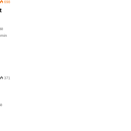
698
t
të
imin
371
në