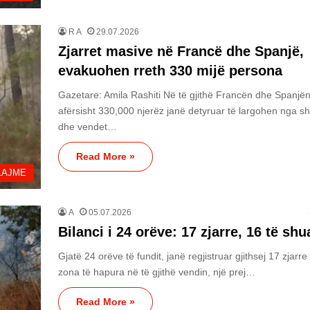
R A
29.07.2026
Zjarret masive në Francë dhe Spanjë,
evakuohen rreth 330 mijë persona
Gazetare: Amila Rashiti Në të gjithë Francën dhe Spanjën
afërsisht 330,000 njerëz janë detyruar të largohen nga sh
dhe vendet…
Read More »
LAJME
A
05.07.2026
Bilanci i 24 orëve: 17 zjarre, 16 të shu
Gjatë 24 orëve të fundit, janë regjistruar gjithsej 17 zjarre
zona të hapura në të gjithë vendin, një prej…
Read More »