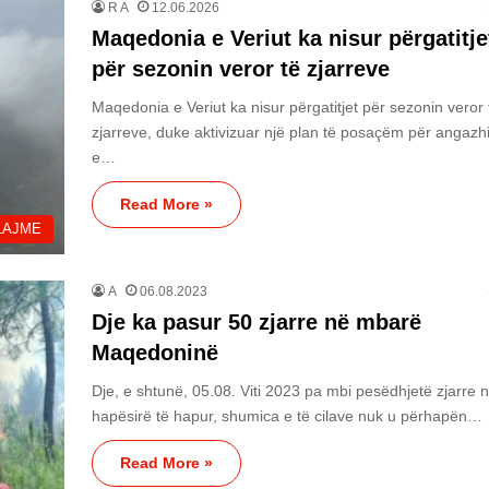
R A
12.06.2026
Maqedonia e Veriut ka nisur përgatitje
për sezonin veror të zjarreve
Maqedonia e Veriut ka nisur përgatitjet për sezonin veror 
zjarreve, duke aktivizuar një plan të posaçëm për angazh
e…
Read More »
LAJME
A
06.08.2023
Dje ka pasur 50 zjarre në mbarë
Maqedoninë
Dje, e shtunë, 05.08. Viti 2023 pa mbi pesëdhjetë zjarre 
hapësirë ​​të hapur, shumica e të cilave nuk u përhapën…
Read More »