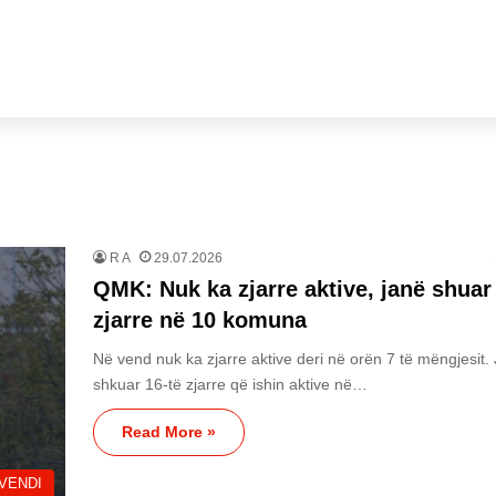
R A
29.07.2026
QMK: Nuk ka zjarre aktive, janë shuar
zjarre në 10 komuna
Në vend nuk ka zjarre aktive deri në orën 7 të mëngjesit.
shkuar 16-të zjarre që ishin aktive në…
Read More »
VENDI