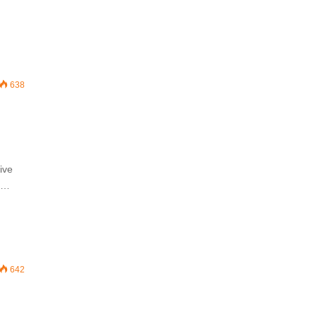
638
ive
to…
642