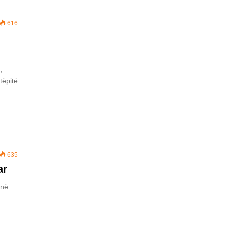
616
,
tëpitë
635
ar
 në