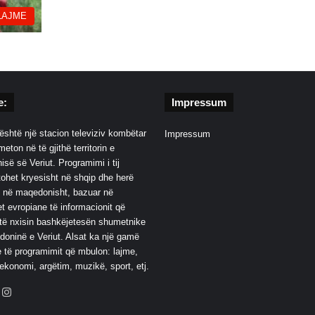
LAJME
e:
Impressum
është një stacion televiziv kombëtar
Impressum
eton në të gjithë territorin e
së së Veriut. Programimi i tij
ohet kryesisht në shqip dhe herë
 në maqedonisht, bazuar në
t evropiane të informacionit që
të nxisin bashkëjetesën shumetnike
oninë e Veriut. Alsat ka një gamë
 të programimit që mbulon: lajme,
 ekonomi, argëtim, muzikë, sport, etj.
ebook
YouTube
Instagram