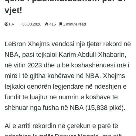
vjet!
F.V
06.03.2026
415
1 minute read
LeBron Xhejms vendosi një tjetër rekord në
NBA, pasi tejkaloi Karim Abdull-Xhabarin,
në vitin 2023 dhe u bë koshashënuesi më i
mirë i të gjitha kohërave në NBA. Xhejms
tejkaloi qendrën legjendare në ndeshjen e
fundit të luajtur në numrin e koshave të
shënuar nga fusha në NBA (15,838 pikë).
Ai e arriti rekordin në çerekun e parë të