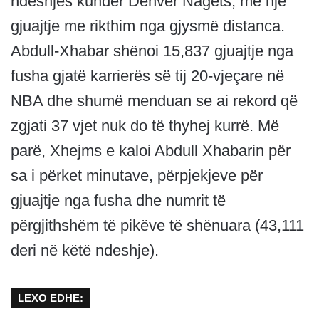
ndeshjes kundër Denver Nagets, me një
gjuajtje me rikthim nga gjysmë distanca.
Abdull-Xhabar shënoi 15,837 gjuajtje nga
fusha gjatë karrierës së tij 20-vjeçare në
NBA dhe shumë menduan se ai rekord që
zgjati 37 vjet nuk do të thyhej kurrë. Më
parë, Xhejms e kaloi Abdull Xhabarin për
sa i përket minutave, përpjekjeve për
gjuajtje nga fusha dhe numrit të
përgjithshëm të pikëve të shënuara (43,111
deri në këtë ndeshje).
LEXO EDHE: