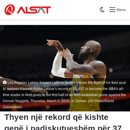
Switch skin
Menu
Los Angeles Lakers forward LeBron James follows the flight of his field goal
to surpass Kareem Abdul-Jabbar's record of 15, 837 to become the NBA's all-
time leader in field goals in the first half of an NBA basketball game against the
Denver Nuggets, Thursday, March 5, 2026, in Denver. (AP Photo/David
Zalubowski)
Thyen një rekord që kishte
qenë i padiskutueshëm për 37