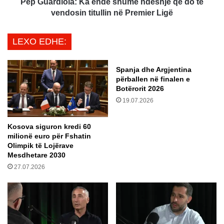
ë
o
Pep Guardiola: Ka ende shumë ndeshje që do të
n
l
vendosin titullin në Premier Ligë
j
a
ë
:
LEXO EDHE:
m
K
a
a
k
e
Spanja dhe Argjentina
t
n
përballen në finalen e
h
d
Botërorit 2026
t
e
19.07.2026
ë
s
p
h
Kosova siguron kredi 60
ë
u
milionë euro për Fshatin
r
m
Olimpik të Lojërave
b
ë
Mesdhetare 2030
a
n
27.07.2026
l
d
l
e
e
s
n
h
m
j
e
e