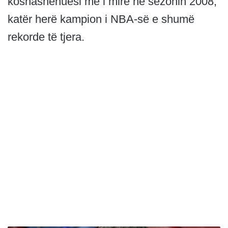
koshashënuesi më i mirë në sezonin 2008,
katër herë kampion i NBA-së e shumë
rekorde të tjera.