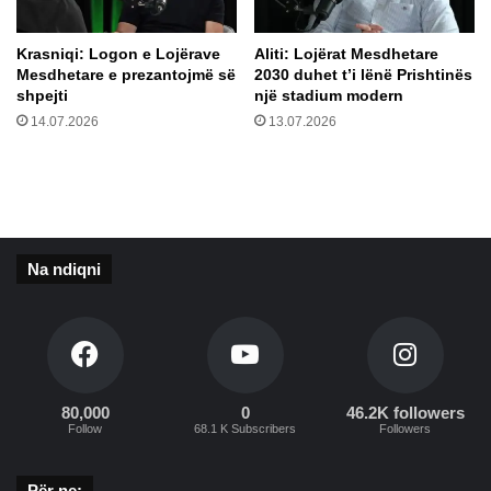
P
q
S
ë
Krasniqi: Logon e Lojërave
​Aliti: Lojërat Mesdhetare
Z
d
Mesdhetare e prezantojmë së
2030 duhet t’i lënë Prishtinës
H
o
shpejti
një stadium modern
,
t
14.07.2026
13.07.2026
j
ë
e
v
m
e
i
n
n
d
ë
o
Na ndiqni
f
s
o
i
r
n
m
t
ë
i
…
t
”
u
80,000
0
46.2K followers
Follow
68.1 K Subscribers
Followers
l
l
i
Për ne: