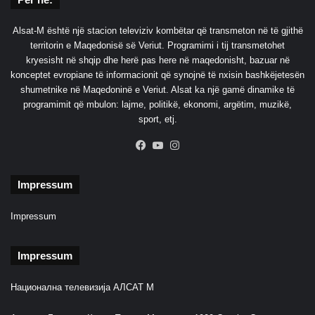
n
n
Alsat-M është një stacion televiziv kombëtar që transmeton në të gjithë
ë
territorin e Maqedonisë së Veriut. Programimi i tij transmetohet
P
kryesisht në shqip dhe herë pas here në maqedonisht, bazuar në
r
konceptet evropiane të informacionit që synojnë të nxisin bashkëjetesën
e
shumetnike në Maqedoninë e Veriut. Alsat ka një gamë dinamike të
m
programimit që mbulon: lajme, politikë, ekonomi, argëtim, muzikë,
i
sport, etj.
e
r
Facebook
YouTube
Instagram
L
i
Impressum
g
ë
Impressum
Impressum
Национална телевизија АЛСАТ М