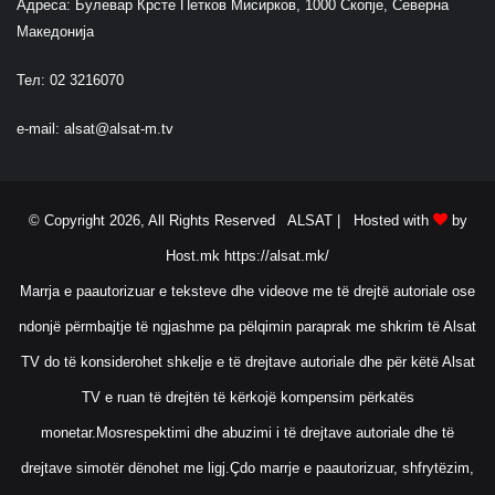
Адреса: Булевар Крсте Петков Мисирков, 1000 Скопје, Северна
Македонија
Тел: 02 3216070
e-mail:
alsat@alsat-m.tv
© Copyright 2026, All Rights Reserved ALSAT |
Hosted with
by
Host.mk
https://alsat.mk/
Marrja e paautorizuar e teksteve dhe videove me të drejtë autoriale ose
ndonjë përmbajtje të ngjashme pa pëlqimin paraprak me shkrim të Alsat
TV do të konsiderohet shkelje e të drejtave autoriale dhe për këtë Alsat
TV e ruan të drejtën të kërkojë kompensim përkatës
monetar.Mosrespektimi dhe abuzimi i të drejtave autoriale dhe të
drejtave simotër dënohet me ligj.Çdo marrje e paautorizuar, shfrytëzim,