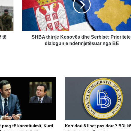
Serbisë:
Prioritetet
dialogun
e
ndërmjetësuar
nga
 të
SHBA thirrje Kosovës dhe Serbisë: Prioritete
BE
dialogun e ndërmjetësuar nga BE
prag të konstituimit, Kurti
Korridori 8 lihet pas dore? BDI k