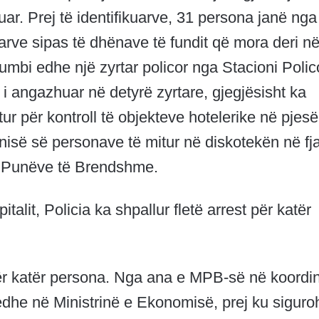
kuar. Prej të identifikuarve, 31 persona janë nga
uarve sipas të dhënave të fundit që mora deri n
mbi edhe një zyrtar policor nga Stacioni Polic
 i angazhuar në detyrë zyrtare, gjegjësisht ka
tur për kontroll të objekteve hotelerike në pjes
nisë së personave të mitur në diskotekën në fja
 i Punëve të Brendshme.
talit, Policia ka shpallur fletë arrest për katër
 për katër persona. Nga ana e MPB-së në koordi
dhe në Ministrinë e Ekonomisë, prej ku siguro