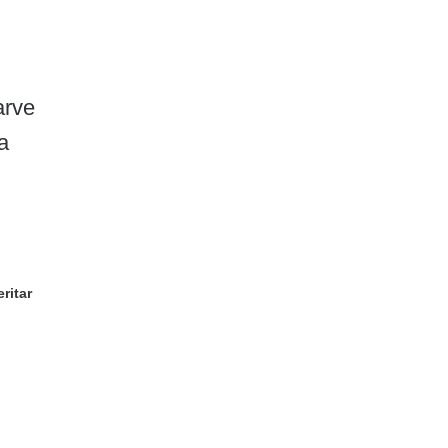
arve
a
ritar