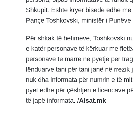
Shkupit. Është kryer bisedë edhe me 
Pançe Toshkovski, ministër i Punëve
Për shkak të hetimeve, Toshkovski nuk 
e katër personave të kërkuar me fletëa
personave të marrë në pyetje për trag
lënduarve tani për tani janë në rrezik
nuk dha informata për numrin e të mit
pyet edhe për çështjen e licencave për
të japë informata. /
Alsat.mk