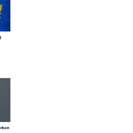
t
ërkon