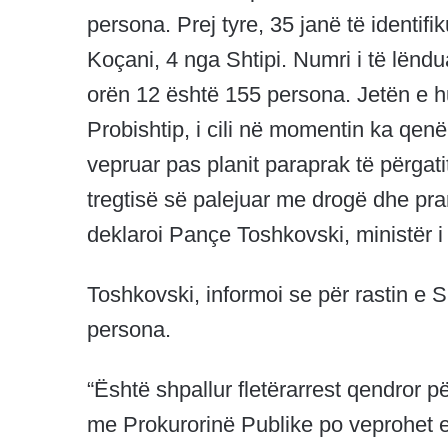
persona. Prej tyre, 35 janë të identifi
Koçani, 4 nga Shtipi. Numri i të lënd
orën 12 është 155 persona. Jetën e hu
Probishtip, i cili në momentin ka qenë
vepruar pas planit paraprak të përgati
tregtisë së palejuar me drogë dhe pra
deklaroi Pançe Toshkovski, ministër
Toshkovski, informoi se për rastin e Spi
persona.
“Është shpallur fletërarrest qendror
me Prokurorinë Publike po veprohet e