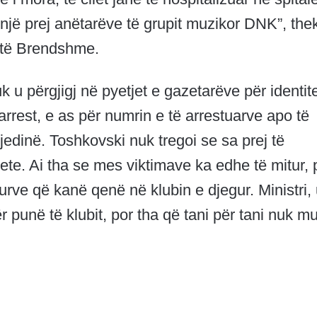
një prej anëtarëve të grupit muzikor DNK”, the
 të Brendshme.
u përgjigj në pyetjet e gazetarëve për identite
rrest, e as për numrin e të arrestuarve apo të
jedinë. Toshkovski nuk tregoi se sa prej të
 jete. Ai tha se mes viktimave ka edhe të mitur, 
urve që kanë qenë në klubin e djegur. Ministri,
 punë të klubit, por tha që tani për tani nuk m