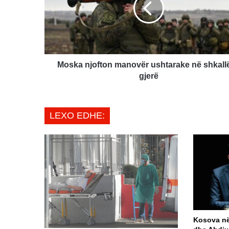
në
shkallë
të
gjerë
Moska njofton manovër ushtarake në shkallë
gjerë
LEXO EDHE:
Kosova në 