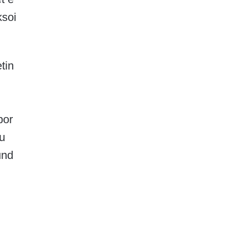
ksoi
tin
por
 u
und