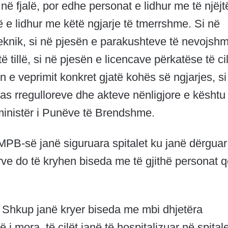
ë fjalë, por edhe personat e lidhur me të njëjt
ë e lidhur me këtë ngjarje të tmerrshme. Si në
eknik, si në pjesën e parakushteve të nevojsh
ë tillë, si në pjesën e licencave përkatëse të ci
ën e veprimit konkret gjatë kohës së ngjarjes, si
sipas rregulloreve dhe akteve nënligjore e kësht
ministër i Punëve të Brendshme.
MPB-së janë siguruara spitalet ku janë dërguar
arve do të kryhen biseda me të gjithë personat 
 Shkup janë kryer biseda me mbi dhjetëra
 i mora, të cilët janë të hospitalizuar në spitale