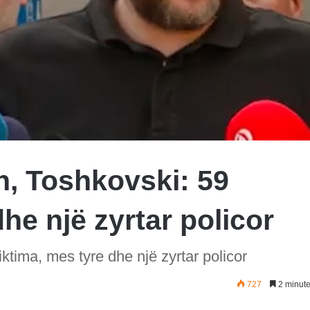
n, Toshkovski: 59
he një zyrtar policor
ktima, mes tyre dhe një zyrtar policor
727
2 minute