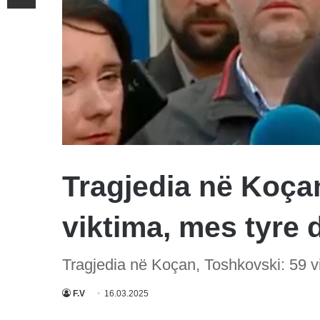
Tragjedia në Koça
viktima, mes tyre d
Tragjedia në Koçan, Toshkovski: 59 vi
F.V
16.03.2025