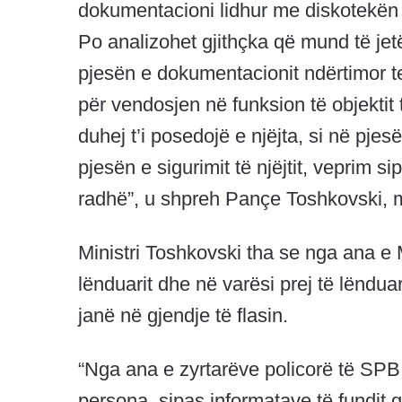
dokumentacioni lidhur me diskotekën n
Po analizohet gjithçka që mund të jet
pjesën e dokumentacionit ndërtimor t
për vendosjen në funksion të objektit t
duhej t’i posedojë e njëjta, si në pjes
pjesën e sigurimit të njëjtit, veprim 
radhë”, u shpreh Pançe Toshkovski, 
Ministri Toshkovski tha se nga ana e 
lënduarit dhe në varësi prej të lëndu
janë në gjendje të flasin.
“Nga ana e zyrtarëve policorë të SPB
persona, sipas informatave të fundit që