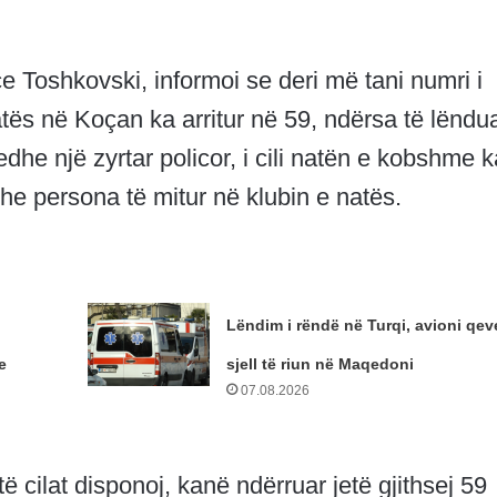
 Toshkovski, informoi se deri më tani numri i
atës në Koçan ka arritur në 59, ndërsa të lëndu
dhe një zyrtar policor, i cili natën e kobshme k
he persona të mitur në klubin e natës.
Lëndim i rëndë në Turqi, avioni qeve
e
sjell të riun në Maqedoni
07.08.2026
 cilat disponoj, kanë ndërruar jetë gjithsej 59