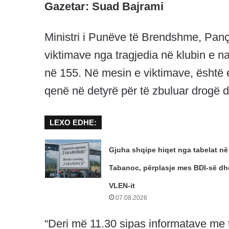
Gazetar: Suad Bajrami
Ministri i Punëve të Brendshme, Pançe
viktimave nga tragjedia në klubin e n
në 155. Në mesin e viktimave, është e
qenë në detyrë për të zbuluar drogë d
LEXO EDHE:
Gjuha shqipe hiqet nga tabelat në
Tabanoc, përplasje mes BDI-së dh
VLEN-it
07.08.2026
“Deri më 11.30 sipas informatave me të