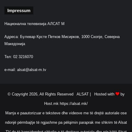
Impressum
Национална телевизија АЛСАТ М
Адреса: Булевар Крсте Петков Мисирков, 1000 Скопје, Северна
Македонија
Тел: 02 3216070
e-mail:
alsat@alsat-m.tv
© Copyright 2026, All Rights Reserved ALSAT |
Hosted with
by
Host.mk
https://alsat.mk/
Marrja e paautorizuar e teksteve dhe videove me të drejtë autoriale ose
ndonjë përmbajtje të ngjashme pa pëlqimin paraprak me shkrim të Alsat
TV do të konsiderohet shkelje e të drejtave autoriale dhe për këtë Alsat