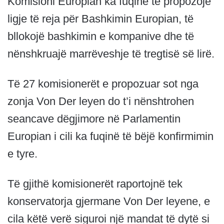
Komisioni Europian ka fuqinë të propozojë
ligje të reja për Bashkimin Europian, të
bllokojë bashkimin e kompanive dhe të
nënshkruajë marrëveshje të tregtisë së lirë.
Të 27 komisionerët e propozuar sot nga
zonja Von Der leyen do t’i nënshtrohen
seancave dëgjimore në Parlamentin
Europian i cili ka fuqinë të bëjë konfirmimin
e tyre.
Të gjithë komisionerët raportojnë tek
konservatorja gjermane Von Der leyene, e
cila këtë verë siguroi një mandat të dytë si