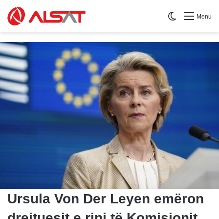
Switch skin
Menu
Ursula Von Der Leyen emëron
drejtuesit e rinj të Komisionit