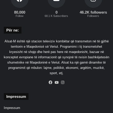
80,000
0
46.2K followers
Follow
68.1 K Subscribers
Followers
Për ne:
Alsat-M është një stacion televiziv kombëtar që transmeton në të gjithë
territorin e Maqedonisë së Veriut. Programimi i tij transmetohet
kryesisht në shqip dhe herë pas here në maqedonisht, bazuar në
konceptet evropiane të informacionit që synojnë të nxisin bashkëjetesën
shumetnike në Maqedoninë e Veriut. Alsat ka një gamë dinamike të
programimit që mbulon: lajme, politikë, ekonomi, argëtim, muzikë,
sport, etj.
Facebook
YouTube
Instagram
Impressum
Impressum