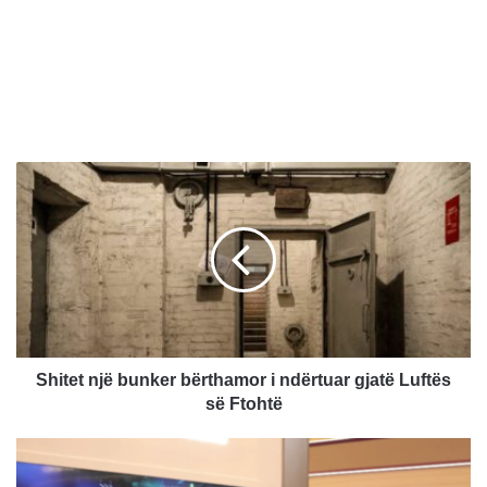
S
h
i
t
e
t
n
j
ë
b
Shitet një bunker bërthamor i ndërtuar gjatë Luftës
u
së Ftohtë
n
k
P
e
s