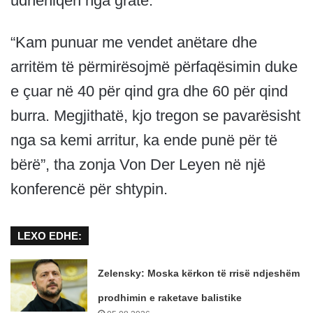
udhëhiqen nga gratë.
“Kam punuar me vendet anëtare dhe
arritëm të përmirësojmë përfaqësimin duke
e çuar në 40 për qind gra dhe 60 për qind
burra. Megjithatë, kjo tregon se pavarësisht
nga sa kemi arritur, ka ende punë për të
bërë”, tha zonja Von Der Leyen në një
konferencë për shtypin.
LEXO EDHE:
Zelensky: Moska kërkon të rrisë ndjeshëm
prodhimin e raketave balistike