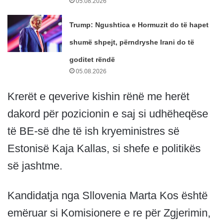
05.08.2026
Trump: Ngushtica e Hormuzit do të hapet
shumë shpejt, përndryshe Irani do të
goditet rëndë
05.08.2026
Krerët e qeverive kishin rënë me herët
dakord për pozicionin e saj si udhëheqëse
të BE-së dhe të ish kryeministres së
Estonisë Kaja Kallas, si shefe e politikës
së jashtme.
Kandidatja nga Sllovenia Marta Kos është
emëruar si Komisionere e re për Zgjerimin,