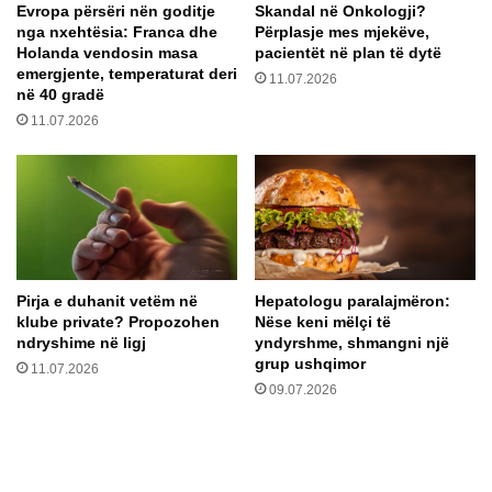
Evropa përsëri nën goditje
Skandal në Onkologji?
d
r
nga nxehtësia: Franca dhe
Përplasje mes mjekëve,
o
e
Holanda vendosin masa
pacientët në plan të dytë
r
g
emergjente, temperaturat deri
11.07.2026
u
u
në 40 gradë
r
l
11.07.2026
n
l
j
a
ë
t
t
o
e
r
k
t
n
ë
i
B
Pirja e duhanit vetëm në
Hepatologu paralajmëron:
k
E
klube private? Propozohen
Nëse keni mëlçi të
ë
-
ndryshime në ligj
yndyrshme, shmangni një
t
s
grup ushqimor
11.07.2026
ë
ë
09.07.2026
t
p
h
ë
j
r
e
s