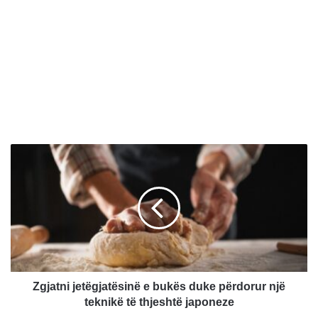
Z
g
j
a
t
n
i
j
e
t
Zgjatni jetëgjatësinë e bukës duke përdorur një
ë
teknikë të thjeshtë japoneze
g