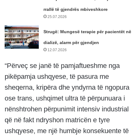
rrallë të gjendrës mbiveshkore
25.07.2026
Strugë: Mungesë terapie për pacientët në
dializë, alarm për gjendjen
12.07.2026
“Përveç se janë të pamjaftueshme nga
pikëpamja ushqyese, të pasura me
sheqerna, kripëra dhe yndyrna të ngopura
ose trans, ushqimet ultra të përpunuara i
nënshtrohen përpunimit intensiv industrial
që në fakt ndryshon matricën e tyre
ushqyese, me një humbje konsekuente të