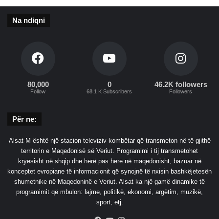
s
h
h
k
Na ndiqni
t
a
ë
k
j
t
a
ë
p
r
o
r
80,000
0
46.2K followers
n
i
Follow
68.1 K Subscribers
Followers
e
t
z
j
e
e
Për ne:
s
s
Alsat-M është një stacion televiziv kombëtar që transmeton në të gjithë
ë
territorin e Maqedonisë së Veriut. Programimi i tij transmetohet
s
kryesisht në shqip dhe herë pas here në maqedonisht, bazuar në
h
konceptet evropiane të informacionit që synojnë të nxisin bashkëjetesën
p
shumetnike në Maqedoninë e Veriut. Alsat ka një gamë dinamike të
e
programimit që mbulon: lajme, politikë, ekonomi, argëtim, muzikë,
j
sport, etj.
t
ë