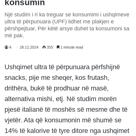
konsumin
Një studim i ri ka treguar se konsumimi i ushqimeve
ultra të përpunuara (UPF) lidhet me plakjen e
përshpejtuar. Për këtë arsye duhet ta konsumoni sa
më pak.
A
26.11.2024
355
1 minute read
Ushqimet ultra të përpunuara përfshijnë
snacks, pije me sheqer, kos frutash,
drithëra, bukë të prodhuar në masë,
alternativa mishi, etj. Në studim morën
pjesë italianë të moshës së mesme dhe të
vjetër. Ata që konsumonin më shumë se
14% të kalorive të tyre ditore nga ushqimet