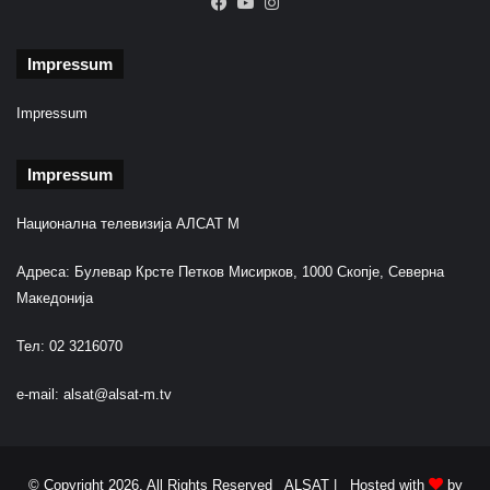
Facebook
YouTube
Instagram
Impressum
Impressum
Impressum
Национална телевизија АЛСАТ М
Адреса: Булевар Крсте Петков Мисирков, 1000 Скопје, Северна
Македонија
Тел: 02 3216070
e-mail:
alsat@alsat-m.tv
© Copyright 2026, All Rights Reserved ALSAT |
Hosted with
by