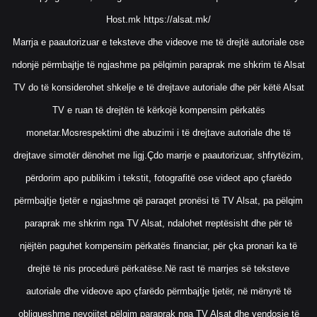
Host.mk
https://alsat.mk/
Marrja e paautorizuar e teksteve dhe videove me të drejtë autoriale ose
ndonjë përmbajtje të ngjashme pa pëlqimin paraprak me shkrim të Alsat
TV do të konsiderohet shkelje e të drejtave autoriale dhe për këtë Alsat
TV e ruan të drejtën të kërkojë kompensim përkatës
monetar.Mosrespektimi dhe abuzimi i të drejtave autoriale dhe të
drejtave simotër dënohet me ligj.Çdo marrje e paautorizuar, shfrytëzim,
përdorim apo publikim i tekstit, fotografitë ose videot apo çfarëdo
përmbajtje tjetër e ngjashme që paraqet pronësi të TV Alsat, pa pëlqim
paraprak me shkrim nga TV Alsat, ndalohet rreptësisht dhe për të
njëjtën paguhet kompensim përkatës financiar, për çka pronari ka të
drejtë të nis procedurë përkatëse.Në rast të marrjes së teksteve
autoriale dhe videove apo çfarëdo përmbajtje tjetër, në mënyrë të
obligueshme nevojitet pëlqim paraprak nga TV Alsat dhe vendosje të