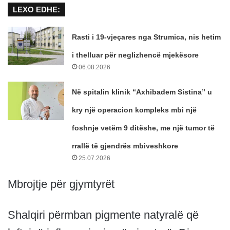
LEXO EDHE:
Rasti i 19-vjeçares nga Strumica, nis hetim
i thelluar për neglizhencë mjekësore
06.08.2026
Në spitalin klinik “Axhibadem Sistina” u
kry një operacion kompleks mbi një
foshnje vetëm 9 ditëshe, me një tumor të
rrallë të gjendrës mbiveshkore
25.07.2026
Mbrojtje për gjymtyrët
Shalqiri përmban pigmente natyralë që