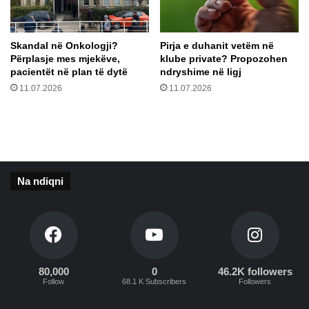
e
a
r
Skandal në Onkologji?
Pirja e duhanit vetëm në
d
Përplasje mes mjekëve,
klube private? Propozohen
h
pacientët në plan të dytë
ndryshime në ligj
s
11.07.2026
11.07.2026
h
m
e
Na ndiqni
80,000
0
46.2K followers
Follow
68.1 K Subscribers
Followers