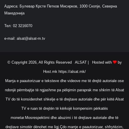
Адреса: Булевар Крсте Петков Мисирков, 1000 Скопје, Северна
Македонија
Тел: 02 3216070
e-mail:
alsat@alsat-m.tv
© Copyright 2026, All Rights Reserved ALSAT |
Hosted with
by
Host.mk
https://alsat.mk/
Marrja e paautorizuar e teksteve dhe videove me të drejtë autoriale ose
ndonjë përmbajtje të ngjashme pa pëlqimin paraprak me shkrim të Alsat
TV do të konsiderohet shkelje e të drejtave autoriale dhe për këtë Alsat
TV e ruan të drejtën të kërkojë kompensim përkatës
monetar.Mosrespektimi dhe abuzimi i të drejtave autoriale dhe të
drejtave simotër dënohet me ligj.Çdo marrje e paautorizuar, shfrytëzim,