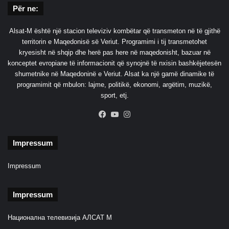
Për ne:
Alsat-M është një stacion televiziv kombëtar që transmeton në të gjithë
territorin e Maqedonisë së Veriut. Programimi i tij transmetohet
kryesisht në shqip dhe herë pas here në maqedonisht, bazuar në
konceptet evropiane të informacionit që synojnë të nxisin bashkëjetesën
shumetnike në Maqedoninë e Veriut. Alsat ka një gamë dinamike të
programimit që mbulon: lajme, politikë, ekonomi, argëtim, muzikë,
sport, etj.
Facebook
YouTube
Instagram
Impressum
Impressum
Impressum
Национална телевизија АЛСАТ М