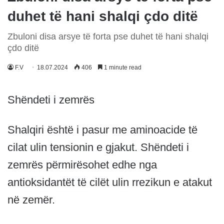
duhet të hani shalqi çdo ditë
Zbuloni disa arsye të forta pse duhet të hani shalqi
çdo ditë
F.V
18.07.2024
406
1 minute read
Shëndeti i zemrës
Shalqiri është i pasur me aminoacide të
cilat ulin tensionin e gjakut. Shëndeti i
zemrës përmirësohet edhe nga
antioksidantët të cilët ulin rrezikun e atakut
në zemër.