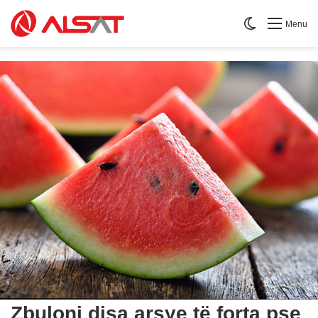
Switch skin
Menu
Zbuloni disa arsye të forta pse