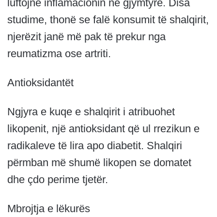
luftojnë inflamacionin në gjymtyrë. Disa
studime, thonë se falë konsumit të shalqirit,
njerëzit janë më pak të prekur nga
reumatizma ose artriti.
Antioksidantët
Ngjyra e kuqe e shalqirit i atribuohet
likopenit, një antioksidant që ul rrezikun e
radikaleve të lira apo diabetit. Shalqiri
përmban më shumë likopen se domatet
dhe çdo perime tjetër.
Mbrojtja e lëkurës