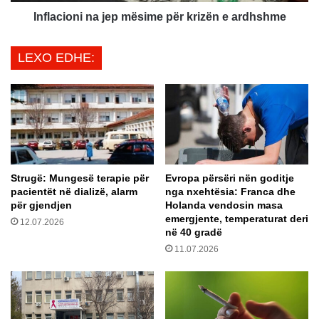
b
n
i
i
Inflacioni na jep mësime për krizën e ardhshme
,
n
v
a
LEXO EDHE:
j
j
e
e
n
p
r
m
e
ë
a
s
g
i
i
m
Strugë: Mungesë terapie për
Evropa përsëri nën goditje
m
e
pacientët në dializë, alarm
nga nxehtësia: Franca dhe
i
p
për gjendjen
Holanda vendosin masa
i
ë
emergjente, temperaturat deri
12.07.2026
V
r
në 40 gradë
u
k
11.07.2026
ç
r
i
i
q
z
i
ë
t
n