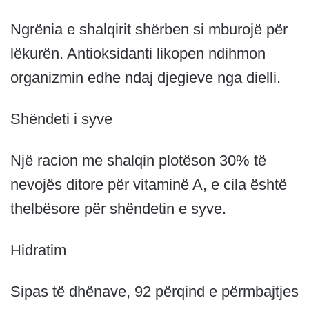
Ngrënia e shalqirit shërben si mburojë për
lëkurën. Antioksidanti likopen ndihmon
organizmin edhe ndaj djegieve nga dielli.
Shëndeti i syve
Një racion me shalqin plotëson 30% të
nevojës ditore për vitaminë A, e cila është
thelbësore për shëndetin e syve.
Hidratim
Sipas të dhënave, 92 përqind e përmbajtjes