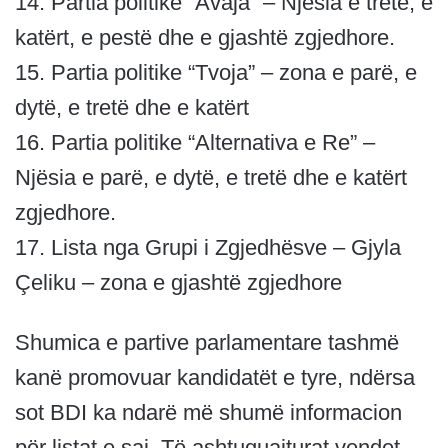
14. Partia politike “Avaja” – Njësia e tretë, e
katërt, e pestë dhe e gjashtë zgjedhore.
15. Partia politike “Tvoja” – zona e parë, e
dytë, e tretë dhe e katërt
16. Partia politike “Alternativa e Re” –
Njësia e parë, e dytë, e tretë dhe e katërt
zgjedhore.
17. Lista nga Grupi i Zgjedhësve – Gjyla
Çeliku – zona e gjashtë zgjedhore
Shumica e partive parlamentare tashmë
kanë promovuar kandidatët e tyre, ndërsa
sot BDI ka ndarë më shumë informacion
për listat e saj. Të ashtuquajturat vendet