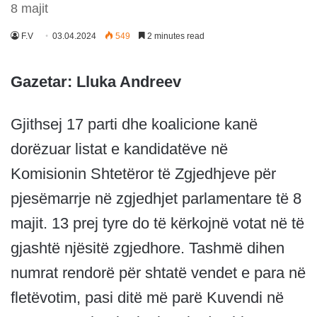
8 majit
F.V
03.04.2024
549
2 minutes read
Gazetar: Lluka Andreev
Gjithsej 17 parti dhe koalicione kanë
dorëzuar listat e kandidatëve në
Komisionin Shtetëror të Zgjedhjeve për
pjesëmarrje në zgjedhjet parlamentare të 8
majit. 13 prej tyre do të kërkojnë votat në të
gjashtë njësitë zgjedhore. Tashmë dihen
numrat rendorë për shtatë vendet e para në
fletëvotim, pasi ditë më parë Kuvendi në