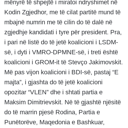
mënyrë të shpejtë i miratoi ndryshimet në
Kodin Zgjedhor, me të cilat partitë mund të
mbajnë numrin me të cilin do të dalë në
zgjedhje kandidati i tyre për president. Pra,
i pari në listë do të jetë koalicioni i LSDM-
së, i dyti i VMRO-DPMNE-së, i treti është
koalicioni i GROM-it të Stevço Jakimovskit.
Më pas vijon koalicioni i BDI-së, pastaj “E
majta”, i gjashta do të jetë koalicioni
opozitar “VLEN” dhe i shtati partia e
Maksim Dimitrievskit. Në të gjashtë njësitë
do të marrin pjesë Rodina, Partia e
Punëtorëve, Maqedonia e Bashkuar,