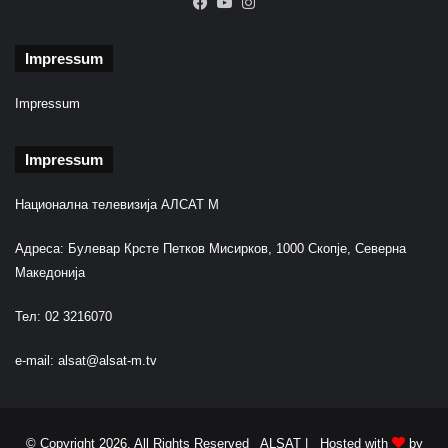
Facebook
YouTube
Instagram
t
y
l
Impressum
l
a
Impressum
Impressum
Национална телевизија АЛСАТ М
Адреса: Булевар Крсте Петков Мисирков, 1000 Скопје, Северна
Македонија
Тел: 02 3216070
e-mail:
alsat@alsat-m.tv
© Copyright 2026, All Rights Reserved ALSAT |
Hosted with
by