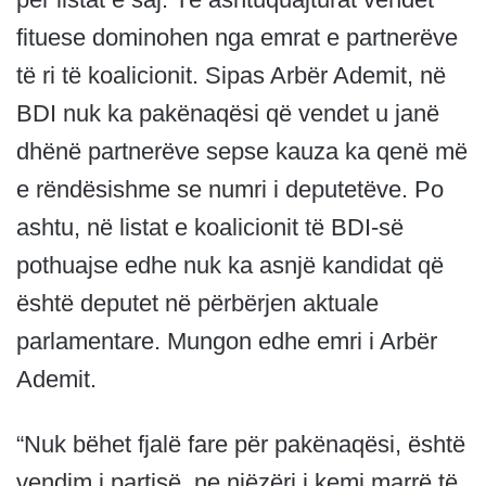
fituese dominohen nga emrat e partnerëve
të ri të koalicionit. Sipas Arbër Ademit, në
BDI nuk ka pakënaqësi që vendet u janë
dhënë partnerëve sepse kauza ka qenë më
e rëndësishme se numri i deputetëve. Po
ashtu, në listat e koalicionit të BDI-së
pothuajse edhe nuk ka asnjë kandidat që
është deputet në përbërjen aktuale
parlamentare. Mungon edhe emri i Arbër
Ademit.
“Nuk bëhet fjalë fare për pakënaqësi, është
vendim i partisë, ne njëzëri i kemi marrë të