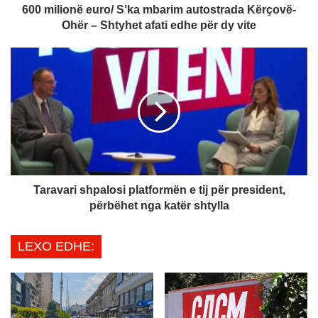
ë
600 milionë euro/ S’ka mbarim autostrada Kërçovë-
e
Ohër – Shtyhet afati edhe për dy vite
u
r
T
o
a
/
r
S
a
’
v
k
a
a
r
m
i
b
s
a
h
Taravari shpalosi platformën e tij për president,
r
p
përbëhet nga katër shtylla
i
a
m
l
LEXO EDHE:
a
o
u
s
t
i
o
p
s
l