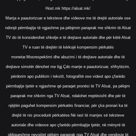
Host.mk
https://alsat.mk/
Marrja e paautorizuar e teksteve dhe videove me të drejtë autoriale ose
ndonjë përmbajtje të ngjashme pa pëlqimin paraprak me shkrim të Alsat
TV do të konsiderohet shkelje e të drejtave autoriale dhe për këtë Alsat
TV e ruan të drejtën të kërkojë kompensim përkatës
monetar.Mosrespektimi dhe abuzimi i të drejtave autoriale dhe të
drejtave simotër dënohet me ligj.Çdo marrje e paautorizuar, shfrytëzim,
përdorim apo publikim i tekstit, fotografitë ose videot apo çfarëdo
përmbajtje tjetër e ngjashme që paraqet pronësi të TV Alsat, pa pëlqim
paraprak me shkrim nga TV Alsat, ndalohet rreptësisht dhe për të
njëjtën paguhet kompensim përkatës financiar, për çka pronari ka të
drejtë të nis procedurë përkatëse.Në rast të marrjes së teksteve
autoriale dhe videove apo çfarëdo përmbajtje tjetër, në mënyrë të
obligueshme nevojitet pëlqim paraprak nga TV Alsat dhe vendosje të