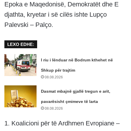
Epoka e Maqedonisë, Demokratët dhe E
djathta, kryetar i së cilës ishte Lupço
Palevski – Palço.
LEXO EDHE:
I riu i lënduar në Bodrum kthehet në
Shkup për trajtim
08.08.2026
Dasmat mbajnë gjallë tregun e arit,
pavarësisht çmimeve të larta
08.08.2026
1. Koalicioni për të Ardhmen Evropiane –