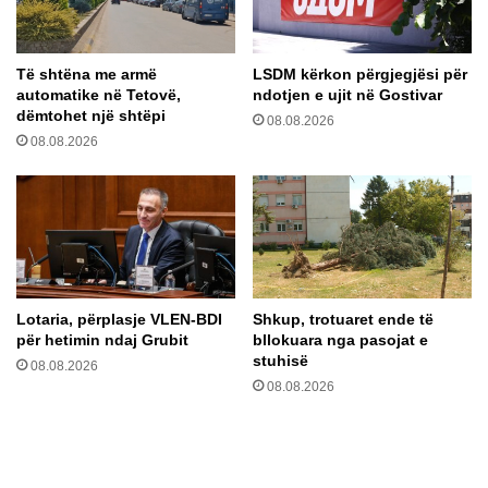
t
a
r
t
a
f
Të shtëna me armë
LSDM kërkon përgjegjësi për
d
o
automatike në Tetovë,
ndotjen e ujit në Gostivar
a
r
dëmtohet një shtëpi
K
08.08.2026
m
08.08.2026
ë
ë
r
n
ç
e
o
t
v
i
ë
j
-
p
O
ë
Lotaria, përplasje VLEN-BDI
Shkup, trotuaret ende të
h
r
për hetimin ndaj Grubit
bllokuara nga pasojat e
ë
p
stuhisë
08.08.2026
r
r
08.08.2026
–
e
S
s
h
i
t
d
y