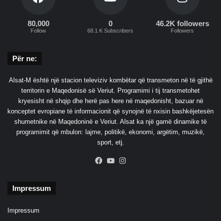
n
p
r
80,000
0
46.2K followers
a
Follow
68.1 K Subscribers
Followers
n
o
h
Për ne:
e
n
Alsat-M është një stacion televiziv kombëtar që transmeton në të gjithë
,
territorin e Maqedonisë së Veriut. Programimi i tij transmetohet
n
kryesisht në shqip dhe herë pas here në maqedonisht, bazuar në
u
konceptet evropiane të informacionit që synojnë të nxisin bashkëjetesën
k
shumetnike në Maqedoninë e Veriut. Alsat ka një gamë dinamike të
k
programimit që mbulon: lajme, politikë, ekonomi, argëtim, muzikë,
a
sport, etj.
d
i
Facebook
YouTube
Instagram
l
e
Impressum
m
a
Impressum