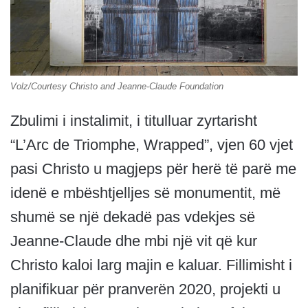
Volz/Courtesy Christo and Jeanne-Claude Foundation
Zbulimi i instalimit, i titulluar zyrtarisht
“L’Arc de Triomphe, Wrapped”, vjen 60 vjet
pasi Christo u magjeps për herë të parë me
idenë e mbështjelljes së monumentit, më
shumë se një dekadë pas vdekjes së
Jeanne-Claude dhe mbi një vit që kur
Christo kaloi larg majin e kaluar. Fillimisht i
planifikuar për pranverën 2020, projekti u