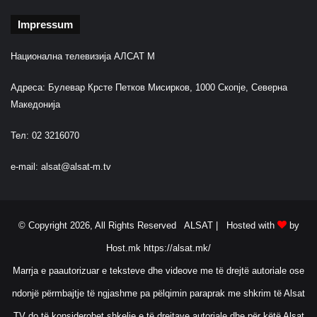
Impressum
Национална телевизија АЛСАТ М
Адреса: Булевар Крсте Петков Мисирков, 1000 Скопје, Северна
Македонија
Тел: 02 3216070
e-mail:
alsat@alsat-m.tv
© Copyright 2026, All Rights Reserved ALSAT |
Hosted with
by
Host.mk
https://alsat.mk/
Marrja e paautorizuar e teksteve dhe videove me të drejtë autoriale ose
ndonjë përmbajtje të ngjashme pa pëlqimin paraprak me shkrim të Alsat
TV do të konsiderohet shkelje e të drejtave autoriale dhe për këtë Alsat