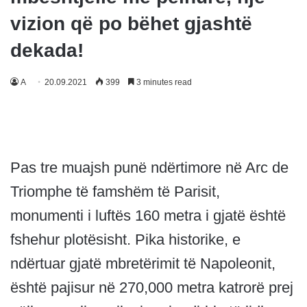
vizion që po bëhet gjashtë
dekada!
A
20.09.2021
399
3 minutes read
Pas tre muajsh punë ndërtimore në Arc de
Triomphe të famshëm të Parisit,
monumenti i luftës 160 metra i gjatë është
fshehur plotësisht. Pika historike, e
ndërtuar gjatë mbretërimit të Napoleonit,
është pajisur në 270,000 metra katrorë prej