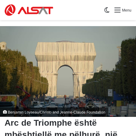
Switch skin
Menu
Benjamin Loyseau/Christo and Jeanne-Claude Foundation
Arc de Triomphe është
mbështjellë me pëlhurë, një