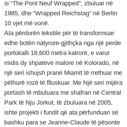
si “The Pont Neuf Wrapped”, zbuluar në
1985, dhe “Wrapped Reichstag” në Berlin
10 vjet më vonë.
Ata përdorën tekstile për të transformuar
edhe botën natyrore-gjithçka nga një perde
portokalli 18,600 metra katrorë, e varur
midis dy shpateve malore në Kolorado, në
një seri ishujsh pranë Miamit të rrethuar me
pëlhurë rozë të flluskuar. Me Një seri mijëra
portash të mbuluara me shafran në Central
Park të Nju Jorkut, të zbuluara në 2005,
ishte projekti i fundit që ata përfunduan së
bashku para se Jeanne-Claude të pësonte