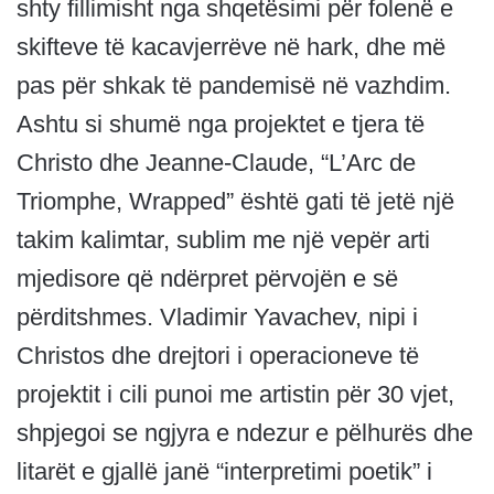
shty fillimisht nga shqetësimi për folenë e
skifteve të kacavjerrëve në hark, dhe më
pas për shkak të pandemisë në vazhdim.
Ashtu si shumë nga projektet e tjera të
Christo dhe Jeanne-Claude, “L’Arc de
Triomphe, Wrapped” është gati të jetë një
takim kalimtar, sublim me një vepër arti
mjedisore që ndërpret përvojën e së
përditshmes. Vladimir Yavachev, nipi i
Christos dhe drejtori i operacioneve të
projektit i cili punoi me artistin për 30 vjet,
shpjegoi se ngjyra e ndezur e pëlhurës dhe
litarët e gjallë janë “interpretimi poetik” i