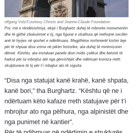
olfgang Volz/Courtesy Christo and Jeanne-Claude Foundation
Por, më e rëndësishmja, ekipi i Burghartz duhej të mbronte monumentin
dhe të gjithë zbukurimet e tij, nga figurat e skalitura që rrethojnë secilën
anë të hyrjes në qoshet e ndërlikuara. Megjithëse inxhinierët kishin leje
për të shpuar disa vrima në pikën historike, ata duhej të minimizonin
dëmet. Kështu, ata instaluan panele druri midis çelikut dhe betonit të
harkut për ta mbrojtur atë nga gërvishtjet dhe ndërtuan korniza rreth
skulpturave të tij për t’i mbajtur ato të sigurta.
“Disa nga statujat kanë krahë, kanë shpata,
kanë bori,” tha Burghartz. “Kështu që ne i
ndërtuam këto kafaze rreth statujave për t’i
mbrojtur ato nga pëlhura, nga alpinistët dhe
nga punimet në kantier”.
Për të ndihmuar në ndërtimin e strukturës