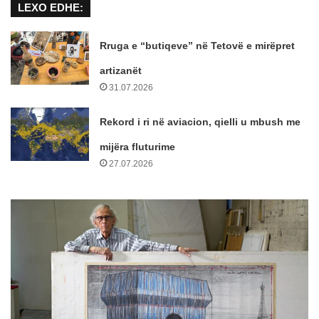
LEXO EDHE:
Rruga e “butiqeve” në Tetovë e mirëpret
artizanët
31.07.2026
Rekord i ri në aviacion, qielli u mbush me
mijëra fluturime
27.07.2026