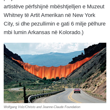
artistëve përfshijnë mbështjelljen e Muzeut
Whitney të Artit Amerikan në New York
City, si dhe pezullimin e gati 6 milje pëlhure
mbi lumin Arkansas në Kolorado.)
Wolfgang Volz/Christo and Jeanne-Claude Foundation