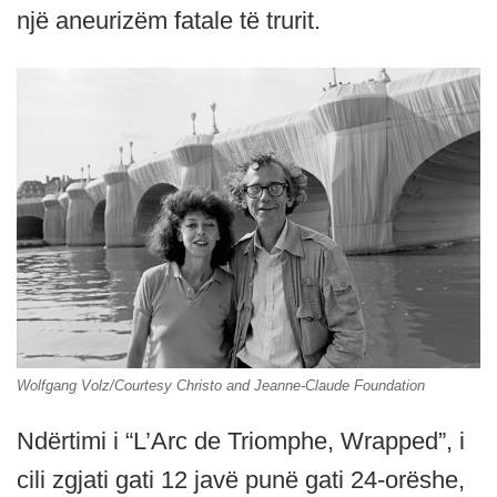
një aneurizëm fatale të trurit.
Wolfgang Volz/Courtesy Christo and Jeanne-Claude Foundation
Ndërtimi i “L’Arc de Triomphe, Wrapped”, i
cili zgjati gati 12 javë punë gati 24-orëshe,