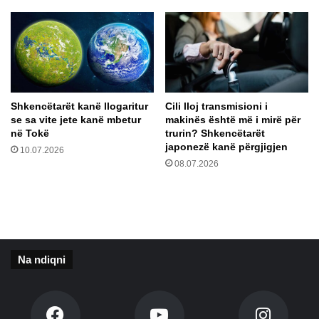
ë
i
n
t
g
i
a
:
p
D
i
o
k
r
Shkencëtarët kanë llogaritur
Cili lloj transmisioni i
a
ë
se sa vite jete kanë mbetur
makinës është më i mirë për
t
h
në Tokë
trurin? Shkencëtarët
q
e
japonezë kanë përgjigjen
10.07.2026
ë
q
08.07.2026
m
j
ë
e
n
t
g
d
a
u
r
h
Na ndiqni
k
e
o
t
h
t
e
ë