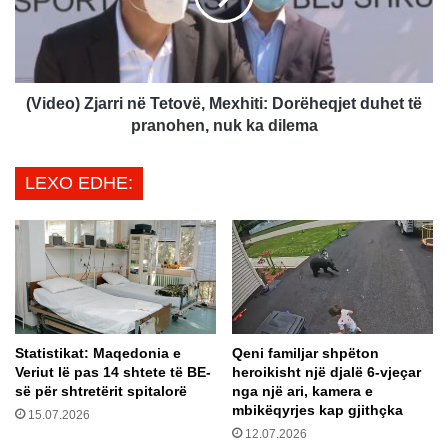
ë
o
:
)
N
Z
u
j
k
a
(Video) Zjarri në Tetovë, Mexhiti: Dorëheqjet duhet të
j
r
pranohen, nuk ka dilema
a
r
m
i
LEXO EDHE:
f
n
a
ë
j
T
t
e
o
t
r
o
p
v
ë
ë
Statistikat: Maqedonia e
Qeni familjar shpëton
r
,
Veriut lë pas 14 shtete të BE-
heroikisht një djalë 6-vjeçar
a
M
së për shtretërit spitalorë
nga një ari, kamera e
s
e
mbikëqyrjes kap gjithçka
15.07.2026
n
x
12.07.2026
j
h