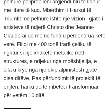
pëlhure polipropileni argjendi-blu të lidhur
me litarë të kuq. Mbërthimi i Harkut të
Triumfit me pëlhurë ishte një vizion i gjatë i
artistëve të ndjerë Christo dhe Jeanne-
Claude-ai që më në fund u përqëndrua këtë
verë. Filloi me 400 tonë trarë çeliku të
ngritur si një xhaketë metalike rreth
strukturës, e ndjekur nga mbështjellja, e
cila u krye nga një ekip alpinistësh gjatë
disa ditëve. Pas përfundimit të projektit të
enjten, harku do të mbetet i transformuar
për vetëm 16 ditë.