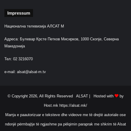
t
r
Impressum
a
z
Национална телевизија АЛСАТ М
i
r
Адреса: Булевар Крсте Петков Мисирков, 1000 Скопје, Северна
a
Македонија
v
e
Тел: 02 3216070
r
a
e-mail:
alsat@alsat-m.tv
c
o
r
e
© Copyright 2026, All Rights Reserved ALSAT |
Hosted with
by
Host.mk
https://alsat.mk/
Marrja e paautorizuar e teksteve dhe videove me të drejtë autoriale ose
ndonjë përmbajtje të ngjashme pa pëlqimin paraprak me shkrim të Alsat