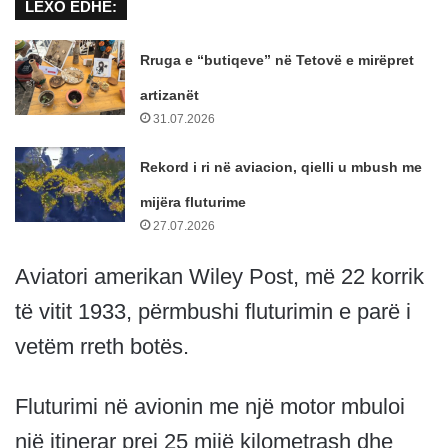
LEXO EDHE:
Rruga e “butiqeve” në Tetovë e mirëpret
artizanët
31.07.2026
Rekord i ri në aviacion, qielli u mbush me
mijëra fluturime
27.07.2026
Aviatori amerikan Wiley Post, më 22 korrik
të vitit 1933, përmbushi fluturimin e parë i
vetëm rreth botës.
Fluturimi në avionin me një motor mbuloi
një itinerar prej 25 mijë kilometrash dhe