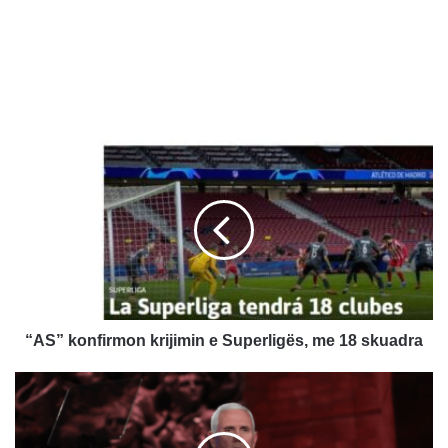
“
A
S
”
k
o
n
f
i
r
“AS” konfirmon krijimin e Superligës, me 18 skuadra
m
o
N
n
ë
k
n
r
p