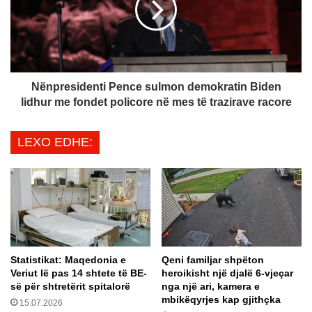
i
r
j
e
i
s
m
i
i
d
n
e
Nënpresidenti Pence sulmon demokratin Biden
e
n
lidhur me fondet policore në mes të trazirave racore
S
t
u
i
LEXO EDHE:
p
P
e
e
r
n
l
c
i
e
g
s
ë
u
s
l
Statistikat: Maqedonia e
Qeni familjar shpëton
,
m
Veriut lë pas 14 shtete të BE-
heroikisht një djalë 6-vjeçar
m
o
së për shtretërit spitalorë
nga një ari, kamera e
e
n
mbikëqyrjes kap gjithçka
15.07.2026
1
d