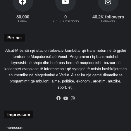
e
f
o
80,000
0
46.2K followers
n
Follow
68.1 K Subscribers
Followers
d
e
Për ne:
t
p
o
Alsat-M është një stacion televiziv kombëtar që transmeton në të gjithë
l
territorin e Maqedonisë së Veriut. Programimi i tij transmetohet
i
kryesisht në shqip dhe herë pas here në maqedonisht, bazuar në
c
konceptet evropiane të informacionit që synojnë të nxisin bashkëjetesën
o
shumetnike në Maqedoninë e Veriut. Alsat ka një gamë dinamike të
r
programimit që mbulon: lajme, politikë, ekonomi, argëtim, muzikë,
e
sport, etj.
n
Facebook
YouTube
Instagram
ë
m
e
Impressum
s
t
Impressum
ë