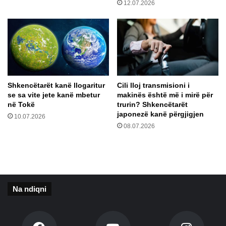
12.07.2026
8
e
s
m
k
o
u
k
a
r
d
a
r
t
a
i
Shkencëtarët kanë llogaritur
Cili lloj transmisioni i
n
se sa vite jete kanë mbetur
makinës është më i mirë për
B
në Tokë
trurin? Shkencëtarët
i
japonezë kanë përgjigjen
10.07.2026
d
08.07.2026
e
n
l
i
d
h
Na ndiqni
u
r
m