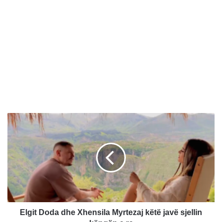
E
l
g
i
t
D
o
d
a
d
Elgit Doda dhe Xhensila Myrtezaj këtë javë sjellin