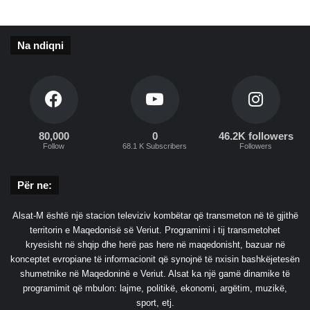
g
a
s
Na ndiqni
h
k
a
k
t
a
80,000
0
46.2K followers
r
Follow
68.1 K Subscribers
Followers
ë
t
Për ne:
Alsat-M është një stacion televiziv kombëtar që transmeton në të gjithë
territorin e Maqedonisë së Veriut. Programimi i tij transmetohet
kryesisht në shqip dhe herë pas here në maqedonisht, bazuar në
konceptet evropiane të informacionit që synojnë të nxisin bashkëjetesën
shumetnike në Maqedoninë e Veriut. Alsat ka një gamë dinamike të
programimit që mbulon: lajme, politikë, ekonomi, argëtim, muzikë,
sport, etj.