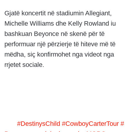
Gjatë koncertit në stadiumin Allegiant,
Michelle Williams dhe Kelly Rowland iu
bashkuan Beyonce në skenë për të
performuar një përzierje të hiteve më të
mëdha, siç konfirmohet nga videot nga
rrjetet sociale.
A moment for the history books 🙌🏾
Destiny’s Child reunited on the final night of
Beyoncé’s record-breaking Cowboy Carter
Tour. An unforgettable close to a legendary
era.
#DestinysChild
#CowboyCarterTour
#