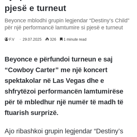
pjesë e turneut
Beyonce mblodhi grupin legjendar “Destiny’s Child”
për një performancë lamtumire si pjesë e turneut
F.V
29.07.2025
326
1 minute read
Beyonce e përfundoi turneun e saj
“Cowboy Carter” me një koncert
spektakolar në Las Vegas dhe e
shfrytëzoi performancën lamtumirëse
për të mbledhur një numër të madh të
ftuarish surprizë.
Ajo ribashkoi grupin legjendar “Destiny’s