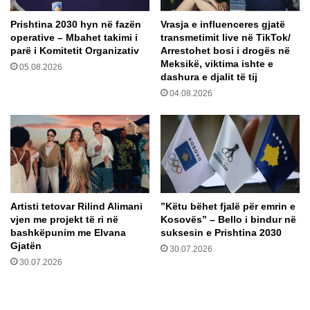
j
a
Prishtina 2030 hyn në fazën
Vrasja e influenceres gjatë
a
r
operative – Mbahet takimi i
transmetimit live në TikTok/
v
a
parë i Komitetit Organizativ
Arrestohet bosi i drogës në
ë
l
Meksikë, viktima ishte e
05.08.2026
s
a
dashura e djalit të tij
j
j
04.08.2026
e
m
l
ë
l
r
i
u
n
e
k
s
ë
e
n
d
Artisti tetovar Rilind Alimani
​”Këtu bëhet fjalë për emrin e
g
h
vjen me projekt të ri në
Kosovës” – Bello i bindur në
ë
e
bashkëpunim me Elvana
suksesin e Prishtina 2030
n
d
Gjatën
30.07.2026
e
i
30.07.2026
r
s
e
a
n