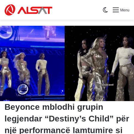
Switch skin
Menu
Beyonce mblodhi grupin
legjendar “Destiny’s Child” për
një performancë lamtumire si