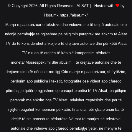
© Copyright 2026, All Rights Reserved ALSAT |
Hosted with
by
Host.mk
https://alsat.mk/
Marrja e paautorizuar e teksteve dhe videove me të drejtë autoriale ose
ndonjë përmbajtje të ngjashme pa pëlqimin paraprak me shkrim të Alsat
TV do të konsiderohet shkelje e të drejtave autoriale dhe për këtë Alsat
TV e ruan të drejtën të kërkojë kompensim përkatës
monetar.Mosrespektimi dhe abuzimi i të drejtave autoriale dhe të
drejtave simotër dënohet me ligj.Çdo marrje e paautorizuar, shfrytëzim,
përdorim apo publikim i tekstit, fotografitë ose videot apo çfarëdo
përmbajtje tjetër e ngjashme që paraqet pronësi të TV Alsat, pa pëlqim
paraprak me shkrim nga TV Alsat, ndalohet rreptësisht dhe për të
njëjtën paguhet kompensim përkatës financiar, për çka pronari ka të
drejtë të nis procedurë përkatëse.Në rast të marrjes së teksteve
autoriale dhe videove apo çfarëdo përmbajtje tjetër, në mënyrë të