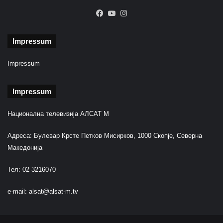
Facebook
YouTube
Instagram
Impressum
Impressum
Impressum
Национална телевизија АЛСАТ М
Адреса: Булевар Крсте Петков Мисирков, 1000 Скопје, Северна
Македонија
Тел: 02 3216070
e-mail:
alsat@alsat-m.tv