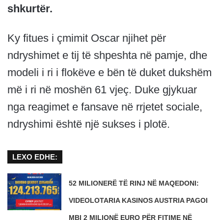
shkurtër.
Ky fitues i çmimit Oscar njihet për
ndryshimet e tij të shpeshta në pamje, dhe
modeli i ri i flokëve e bën të duket dukshëm
më i ri në moshën 61 vjeç. Duke gjykuar
nga reagimet e fansave në rrjetet sociale,
ndryshimi është një sukses i plotë.
LEXO EDHE:
52 MILIONERË TË RINJ NË MAQEDONI:
VIDEOLOTARIA KASINOS AUSTRIA PAGOI
MBI 2 MILIONË EURO PËR FITIME NË