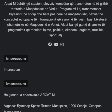
Alsat-M është një stacion televiziv kombëtar që transmeton në të gjithë
territorin e Maqedonisë së Veriut. Programimi i tij transmetohet
kryesisht në shqip dhe herë pas here në maqedonisht, bazuar në
konceptet evropiane të informacionit që synojnë të nxisin bashkëjetesën
shumetnike në Maqedoninë e Veriut. Alsat ka një gamë dinamike të
programimit që mbulon: lajme, politikë, ekonomi, argëtim, muzikë,
sport, etj.
Facebook
YouTube
Instagram
Impressum
Impressum
Impressum
Национална телевизија АЛСАТ М
Адреса: Булевар Крсте Петков Мисирков, 1000 Скопје, Северна
Македонија