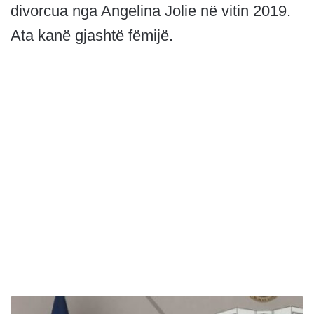
divorcua nga Angelina Jolie në vitin 2019.
Ata kanë gjashtë fëmijë.
M