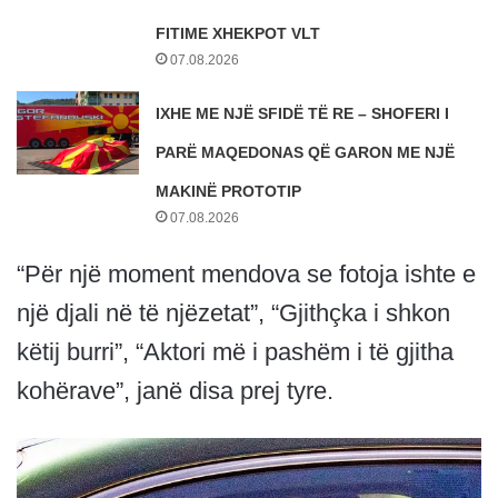
FITIME XHEKPOT VLT
07.08.2026
IXHE ME NJË SFIDË TË RE – SHOFERI I
PARË MAQEDONAS QË GARON ME NJË
MAKINË PROTOTIP
07.08.2026
“Për një moment mendova se fotoja ishte e
një djali në të njëzetat”, “Gjithçka i shkon
këtij burri”, “Aktori më i pashëm i të gjitha
kohërave”, janë disa prej tyre.