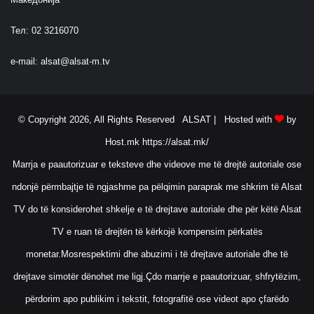
Тел: 02 3216070
e-mail:
alsat@alsat-m.tv
© Copyright 2026, All Rights Reserved ALSAT |
Hosted with
by
Host.mk
https://alsat.mk/
Marrja e paautorizuar e teksteve dhe videove me të drejtë autoriale ose
ndonjë përmbajtje të ngjashme pa pëlqimin paraprak me shkrim të Alsat
TV do të konsiderohet shkelje e të drejtave autoriale dhe për këtë Alsat
TV e ruan të drejtën të kërkojë kompensim përkatës
monetar.Mosrespektimi dhe abuzimi i të drejtave autoriale dhe të
drejtave simotër dënohet me ligj.Çdo marrje e paautorizuar, shfrytëzim,
përdorim apo publikim i tekstit, fotografitë ose videot apo çfarëdo