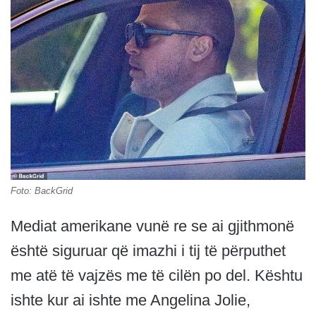
Foto: BackGrid
Mediat amerikane vunë re se ai gjithmonë
është siguruar që imazhi i tij të përputhet
me atë të vajzës me të cilën po del. Kështu
ishte kur ai ishte me Angelina Jolie,