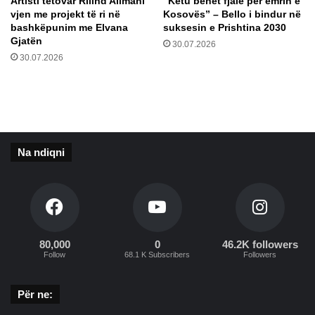
Artisti tetovar Rilind Alimani
​”Këtu bëhet fjalë për emrin e
vjen me projekt të ri në
Kosovës” – Bello i bindur në
bashkëpunim me Elvana
suksesin e Prishtina 2030
Gjatën
30.07.2026
30.07.2026
Na ndiqni
80,000
0
46.2K followers
Follow
68.1 K Subscribers
Followers
Për ne: