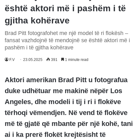
është aktori më i pashëm i të
gjitha kohërave
Brad Pitt fotografohet me një model të ri flokësh –
fansat vazhdojnë të mendojnë se është aktori më i
pashëm i të gjitha kohërave
F.V
23.05.2025
391
1 minute read
Aktori amerikan Brad Pitt u fotografua
duke udhëtuar me makinë nëpër Los
Angeles, dhe modeli i tij i ri i flokëve
tërhoqi vëmendjen. Në vend të flokëve
më të gjatë që mbante për një kohë, tani
ai i ka prerë flokët krejtësisht të