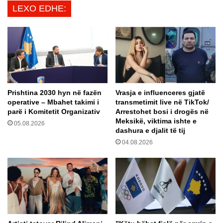
a
LEXO EDHE:
r
b
t
a
a
b
r
a
e
p
n
ë
ë
r
I
h
Prishtina 2030 hyn në fazën
Vrasja e influenceres gjatë
z
e
operative – Mbahet takimi i
transmetimit live në TikTok/
r
r
parë i Komitetit Organizativ
Arrestohet bosi i drogës në
a
ë
Meksikë, viktima ishte e
05.08.2026
e
t
dashura e djalit të tij
l
ë
04.08.2026
d
y
t
ë