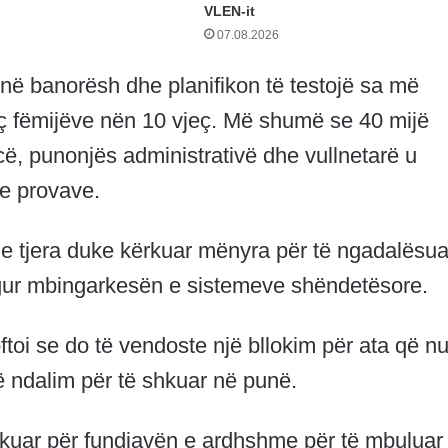
VLEN-it
07.08.2026
ionë banorësh dhe planifikon të testojë sa më
ç fëmijëve nën 10 vjeç. Më shumë se 40 mijë
ë, punonjës administrativë dhe vullnetarë u
 e provave.
t e tjera duke kërkuar mënyra për të ngadalësua
ngur mbingarkesën e sistemeve shëndetësore.
oftoi se do të vendoste një bllokim për ata që n
një ndalim për të shkuar në punë.
ifikuar për fundjavën e ardhshme për të mbuluar