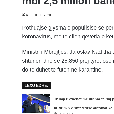
mbi 2,5 milion ban
A
01.11.2020
Pothuajse gjysma e popullsisë së përg
koronavirus, me të cilën qeveria e kët
Ministri i Mbrojtjes, Jaroslav Nad tha 
shtunën dhe se 25,850 prej tyre, ose n
do të duhet të futen në karantinë.
LEXO EDHE:
Trump rikthehet me urdhra të rinj 
kufizimin e shtetësisë automatike