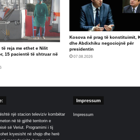
Kosova në prag të konstituimit, K
dhe Abdixhiku negociojnë për
 të reja me ethet e Nilit
presidentin
, 15 pacientë të shtruar në
07.08.2026
6
e:
Impressum
është një stacion televiziv kombëtar
Impressum
eton në të gjithë territorin e
së së Veriut. Programimi i tij
ohet kryesisht në shqip dhe herë