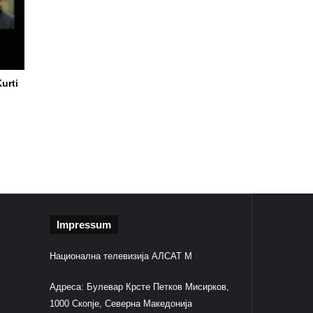
urti
Impressum
Национална телевизија АЛСАТ М
Адреса: Булевар Крсте Петков Мисирков,
1000 Скопје, Северна Македонија