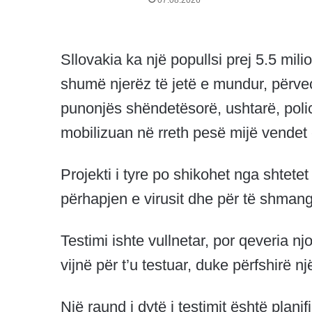
07.08.2026
Sllovakia ka një popullsi prej 5.5 mil
shumë njerëz të jetë e mundur, përve
punonjës shëndetësorë, ushtarë, polic
mobilizuan në rreth pesë mijë vendet
Projekti i tyre po shikohet nga shtete
përhapjen e virusit dhe për të shma
Testimi ishte vullnetar, por qeveria nj
vijnë për t’u testuar, duke përfshirë 
Një raund i dytë i testimit është plan