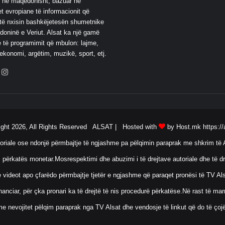
 në maqedonisht, bazuar në
t evropiane të informacionit që
të nxisin bashkëjetesën shumetnike
oninë e Veriut. Alsat ka një gamë
 të programimit që mbulon: lajme,
 ekonomi, argëtim, muzikë, sport, etj.
ebook
YouTube
Instagram
ight 2026, All Rights Reserved ALSAT |
Hosted with
by Host.mk
https://
oriale ose ndonjë përmbajtje të ngjashme pa pëlqimin paraprak me shkrim të A
 përkatës monetar.Mosrespektimi dhe abuzimi i të drejtave autoriale dhe të dr
ose videot apo çfarëdo përmbajtje tjetër e ngjashme që paraqet pronësi të TV 
anciar, për çka pronari ka të drejtë të nis procedurë përkatëse.Në rast të ma
me nevojitet pëlqim paraprak nga TV Alsat dhe vendosje të linkut që do të çoj