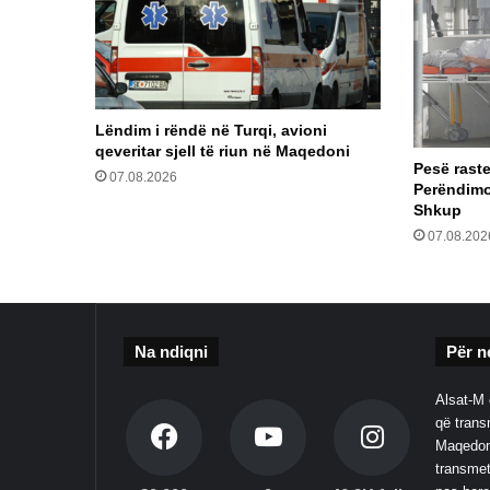
Lëndim i rëndë në Turqi, avioni
qeveritar sjell të riun në Maqedoni
Pesë raste
07.08.2026
Perëndimor
Shkup
07.08.202
Na ndiqni
Për n
Alsat-M 
që transm
Maqedoni
transmet