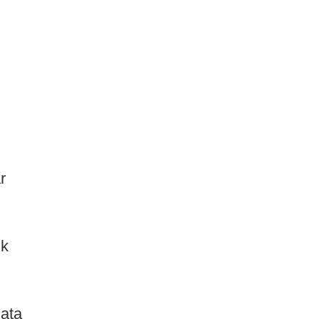
r
uk
 ata