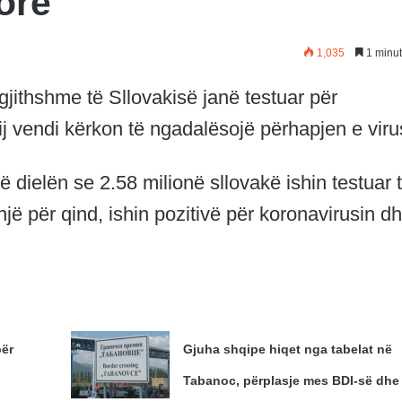
orë
1,035
1 minut
jithshme të Sllovakisë janë testuar për
ij vendi kërkon të ngadalësojë përhapjen e virus
të dielën se 2.58 milionë sllovakë ishin testuar 
jë për qind, ishin pozitivë për koronavirusin d
për
Gjuha shqipe hiqet nga tabelat në
Tabanoc, përplasje mes BDI-së dhe