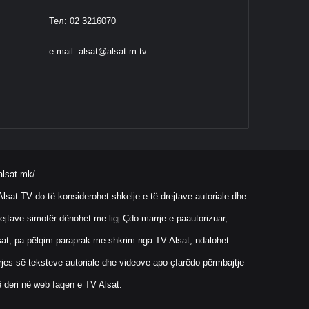
Тел: 02 3216070
e-mail:
alsat@alsat-m.tv
alsat.mk/
lsat TV do të konsiderohet shkelje e të drejtave autoriale dhe
ejtave simotër dënohet me ligj.Çdo marrje e paautorizuar,
Alsat, pa pëlqim paraprak me shkrim nga TV Alsat, ndalohet
rrjes së teksteve autoriale dhe videove apo çfarëdo përmbajtje
ë deri në web faqen e TV Alsat.