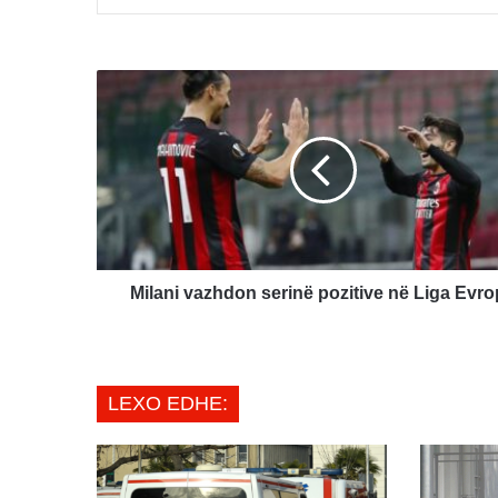
Milani
vazhdon
serinë
pozitive
në
Liga
Evropa
Milani vazhdon serinë pozitive në Liga Evr
LEXO EDHE: