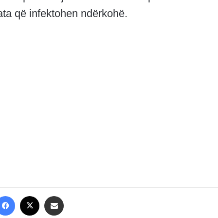
ata që infektohen ndërkohë.
Facebook
X
Share via Email