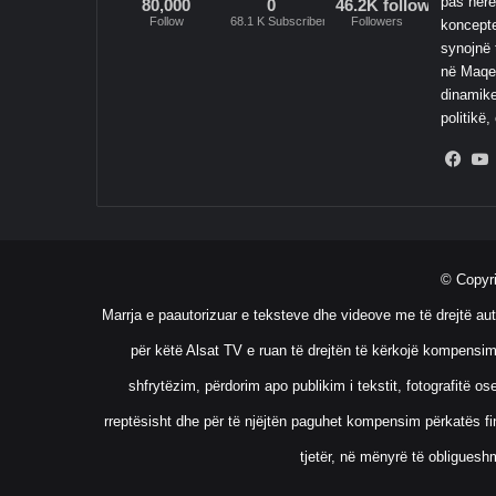
pas here
80,000
0
46.2K followers
Follow
68.1 K Subscribers
Followers
koncepte
synojnë 
në Maqed
dinamike
politikë,
Fac
© Copyr
Marrja e paautorizuar e teksteve dhe videove me të drejtë aut
për këtë Alsat TV e ruan të drejtën të kërkojë kompensim
shfrytëzim, përdorim apo publikim i tekstit, fotografitë 
rreptësisht dhe për të njëjtën paguhet kompensim përkatës fin
tjetër, në mënyrë të obliguesh