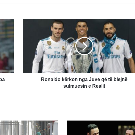
Ronaldo
kërkon
nga
Juve
që
të
blejnë
sulmuesin
e
Realit
opa
Ronaldo kërkon nga Juve që të blejnë
sulmuesin e Realit