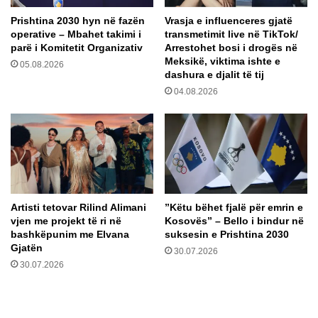
a
u
Prishtina 2030 hyn në fazën
Vrasja e influenceres gjatë
r
p
operative – Mbahet takimi i
transmetimit live në TikTok/
t
a
parë i Komitetit Organizativ
Arrestohet bosi i drogës në
ë
n
Meksikë, viktima ishte e
05.08.2026
n
ç
dashura e djalit të tij
ë
e
04.08.2026
7
v
v
s
j
k
e
i
t
h
e
s
h
Artisti tetovar Rilind Alimani
​”Këtu bëhet fjalë për emrin e
t
vjen me projekt të ri në
Kosovës” – Bello i bindur në
p
bashkëpunim me Elvana
suksesin e Prishtina 2030
ë
Gjatën
30.07.2026
r
30.07.2026
a
v
a