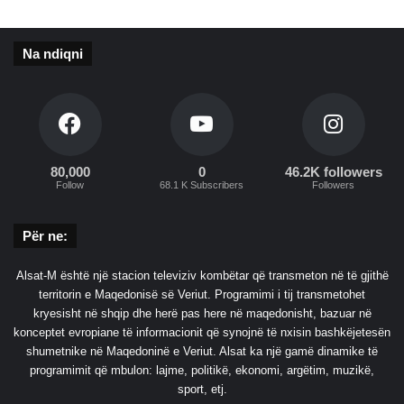
n
c
i
Na ndiqni
m
i
n
e
d
i
80,000
0
46.2K followers
s
Follow
68.1 K Subscribers
Followers
a
p
r
Për ne:
o
k
Alsat-M është një stacion televiziv kombëtar që transmeton në të gjithë
u
territorin e Maqedonisë së Veriut. Programimi i tij transmetohet
r
kryesisht në shqip dhe herë pas here në maqedonisht, bazuar në
o
konceptet evropiane të informacionit që synojnë të nxisin bashkëjetesën
r
shumetnike në Maqedoninë e Veriut. Alsat ka një gamë dinamike të
ë
programimit që mbulon: lajme, politikë, ekonomi, argëtim, muzikë,
v
sport, etj.
e