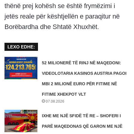
thënë prej kohësh se është frymëzimi i
jetës reale për kështjellën e paraqitur në
Borëbardha dhe Shtatë Xhuxhët.
LEXO EDHE:
52 MILIONERË TË RINJ NË MAQEDONI:
VIDEOLOTARIA KASINOS AUSTRIA PAGOI
MBI 2 MILIONË EURO PËR FITIME NË
FITIME XHEKPOT VLT
07.08.2026
IXHE ME NJË SFIDË TË RE – SHOFERI I
PARË MAQEDONAS QË GARON ME NJË