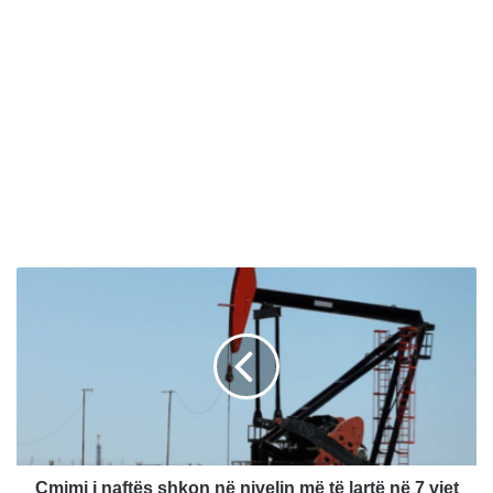
Ç
m
i
m
i
i
n
a
f
t
Çmimi i naftës shkon në nivelin më të lartë në 7 vjet