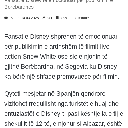
Fansat e Disney të emocionuar për publikimin e
Borëbardhës
F.V
14.03.2025
371
Less than a minute
Fansat e Disney shprehen të emocionuar
për publikimin e ardhshëm të filmit live-
action Snow White ose siç e njohin të
gjithë Borëbardha, në Segovia ku Disney
ka bërë një shfaqe promovuese për filmin.
Qyteti mesjetar në Spanjën qendrore
vizitohet rregullisht nga turistët e huaj dhe
entuziastët e Disney-t, pasi kështjella e tij e
shekullit të 12-të, e njohur si Alcazar, është