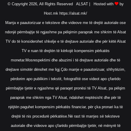
© Copyright 2026, All Rights Reserved ALSAT |
Hosted with
by
Host.mk
https://alsat.mk/
Marrja e paautorizuar e teksteve dhe videove me të drejtë autoriale ose
ndonjë përmbajtje të ngjashme pa pëlqimin paraprak me shkrim të Alsat
TV do të konsiderohet shkelje e të drejtave autoriale dhe për këtë Alsat
TV e ruan të drejtën të kërkojë kompensim përkatës
monetar.Mosrespektimi dhe abuzimi i të drejtave autoriale dhe të
drejtave simotër dënohet me ligj.Çdo marrje e paautorizuar, shfrytëzim,
përdorim apo publikim i tekstit, fotografitë ose videot apo çfarëdo
përmbajtje tjetër e ngjashme që paraqet pronësi të TV Alsat, pa pëlqim
paraprak me shkrim nga TV Alsat, ndalohet rreptësisht dhe për të
njëjtën paguhet kompensim përkatës financiar, për çka pronari ka të
drejtë të nis procedurë përkatëse.Në rast të marrjes së teksteve
autoriale dhe videove apo çfarëdo përmbajtje tjetër, në mënyrë të