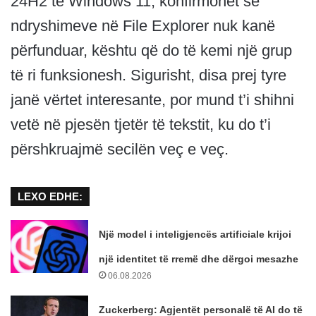
24H2 të Windows 11, konfirmohet se
ndryshimeve në File Explorer nuk kanë
përfunduar, kështu që do të kemi një grup
të ri funksionesh. Sigurisht, disa prej tyre
janë vërtet interesante, por mund t’i shihni
vetë në pjesën tjetër të tekstit, ku do t’i
përshkruajmë secilën veç e veç.
LEXO EDHE:
Një model i inteligjencës artificiale krijoi
një identitet të rremë dhe dërgoi mesazhe
06.08.2026
Zuckerberg: Agjentët personalë të AI do të