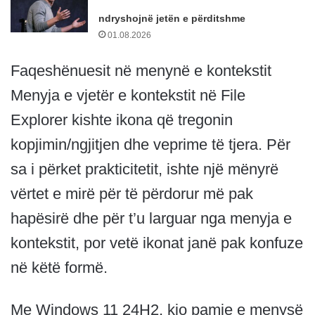
ndryshojnë jetën e përditshme
01.08.2026
Faqeshënuesit në menynë e kontekstit
Menyja e vjetër e kontekstit në File
Explorer kishte ikona që tregonin
kopjimin/ngjitjen dhe veprime të tjera. Për
sa i përket prakticitetit, ishte një mënyrë
vërtet e mirë për të përdorur më pak
hapësirë ​​dhe për t’u larguar nga menyja e
kontekstit, por vetë ikonat janë pak konfuze
në këtë formë.
Me Windows 11 24H2, kjo pamje e menysë