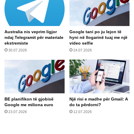
f
o
G
t
ë
ë
r
:
v
A
Australia nis veprim ligjor
Google tani po ju lejon të
a
r
ndaj Telegramit për materiale
hyni në llogarinë tuaj me një
l
k
ekstremiste
video selfie
l
e
30.07.2026
24.07.2026
a
o
l
o
g
ë
t
t
u
BE planifikon të gjobisë
Një risi e madhe për Gmail: A
r
Google me miliona euro
do ta përdorni?
q
23.07.2026
12.07.2026
k
a
n
ë