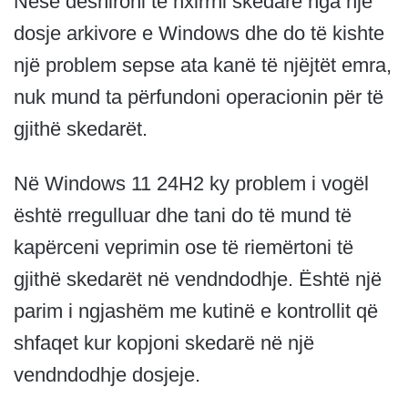
Nëse dëshironi të nxirrni skedarë nga një
dosje arkivore e Windows dhe do të kishte
një problem sepse ata kanë të njëjtët emra,
nuk mund ta përfundoni operacionin për të
gjithë skedarët.
Në Windows 11 24H2 ky problem i vogël
është rregulluar dhe tani do të mund të
kapërceni veprimin ose të riemërtoni të
gjithë skedarët në vendndodhje. Është një
parim i ngjashëm me kutinë e kontrollit që
shfaqet kur kopjoni skedarë në një
vendndodhje dosjeje.