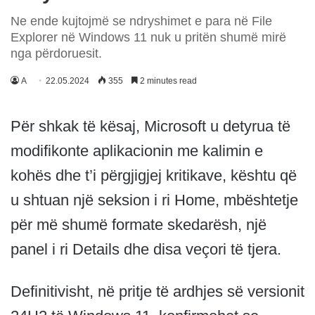
Ne ende kujtojmë se ndryshimet e para në File
Explorer në Windows 11 nuk u pritën shumë mirë
nga përdoruesit.
A
22.05.2024
355
2 minutes read
Për shkak të kësaj, Microsoft u detyrua të
modifikonte aplikacionin me kalimin e
kohës dhe t’i përgjigjej kritikave, kështu që
u shtuan një seksion i ri Home, mbështetje
për më shumë formate skedarësh, një
panel i ri Details dhe disa veçori të tjera.
Definitivisht, në pritje të ardhjes së versionit