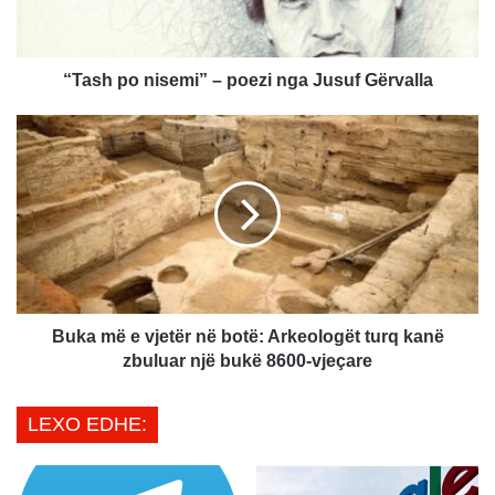
o
n
i
s
“Tash po nisemi” – poezi nga Jusuf Gërvalla
e
m
B
i
u
”
k
–
a
p
m
o
ë
e
e
z
v
i
j
n
e
Buka më e vjetër në botë: Arkeologët turq kanë
g
t
zbuluar një bukë 8600-vjeçare
a
ë
J
r
LEXO EDHE:
u
n
s
ë
u
b