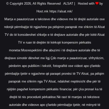
© Copyright 2026, All Rights Reserved ALSAT |
Hosted with
by
Host.mk
https://alsat.mk/
Marrja e paautorizuar e teksteve dhe videove me të drejtë autoriale ose
ndonjë përmbajtje të ngjashme pa pëlqimin paraprak me shkrim të Alsat
TV do të konsiderohet shkelje e të drejtave autoriale dhe për këtë Alsat
TV e ruan të drejtën të kërkojë kompensim përkatës
monetar.Mosrespektimi dhe abuzimi i të drejtave autoriale dhe të
drejtave simotër dënohet me ligj.Çdo marrje e paautorizuar, shfrytëzim,
përdorim apo publikim i tekstit, fotografitë ose videot apo çfarëdo
përmbajtje tjetër e ngjashme që paraqet pronësi të TV Alsat, pa pëlqim
paraprak me shkrim nga TV Alsat, ndalohet rreptësisht dhe për të
njëjtën paguhet kompensim përkatës financiar, për çka pronari ka të
drejtë të nis procedurë përkatëse.Në rast të marrjes së teksteve
autoriale dhe videove apo çfarëdo përmbajtje tjetër, në mënyrë të