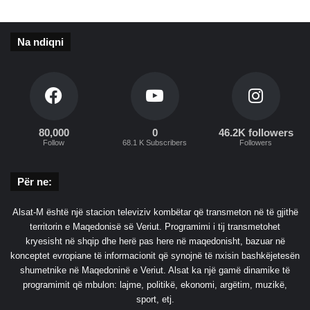
z
b
u
Na ndiqni
l
u
a
r
n
j
80,000
0
46.2K followers
ë
Follow
68.1 K Subscribers
Followers
b
u
Për ne:
k
ë
Alsat-M është një stacion televiziv kombëtar që transmeton në të gjithë
8
territorin e Maqedonisë së Veriut. Programimi i tij transmetohet
6
kryesisht në shqip dhe herë pas here në maqedonisht, bazuar në
0
konceptet evropiane të informacionit që synojnë të nxisin bashkëjetesën
0
shumetnike në Maqedoninë e Veriut. Alsat ka një gamë dinamike të
-
programimit që mbulon: lajme, politikë, ekonomi, argëtim, muzikë,
v
sport, etj.
j