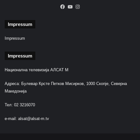
e
Facebook
YouTube
Instagram
ç
a
r
Impressum
e
Impressum
Impressum
Национална телевизија АЛСАТ М
Адреса: Булевар Крсте Петков Мисирков, 1000 Скопје, Северна
Македонија
Тел: 02 3216070
e-mail:
alsat@alsat-m.tv