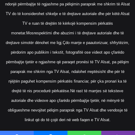
ndonjë përmbajtje të ngjashme pa pëlqimin paraprak me shkrim të Alsat
TV do të konsiderohet shkelje e të drejtave autoriale dhe për këtë Alsat
TV e ruan të drejtën të kërkojë kompensim përkatës
monetar.Mosrespektimi dhe abuzimi i të drejtave autoriale dhe të
drejtave simotër dënohet me ligj.Çdo marrje e paautorizuar, shfrytëzim,
përdorim apo publikim i tekstit, fotografitë ose videot apo çfarëdo
përmbajtje tjetër e ngjashme që paraqet pronësi të TV Alsat, pa pëlqim
paraprak me shkrim nga TV Alsat, ndalohet rreptësisht dhe për të
njëjtën paguhet kompensim përkatës financiar, për çka pronari ka të
drejtë të nis procedurë përkatëse.Në rast të marrjes së teksteve
autoriale dhe videove apo çfarëdo përmbajtje tjetër, në mënyrë të
obligueshme nevojitet pëlqim paraprak nga TV Alsat dhe vendosje të
linkut që do të çojë deri në web faqen e TV Alsat.