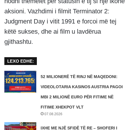
hodhi themelet për statusin e tij si një ikonë
aksioni. Vazhdimi i filmit Terminator 2:
Judgment Day i vitit 1991 e forcoi më tej
këtë sukses, dhe ai film u lavdërua
gjithashtu.
LEXO EDHE:
52 MILIONERË TË RINJ NË MAQEDONI:
VIDEOLOTARIA KASINOS AUSTRIA PAGOI
MBI 2 MILIONË EURO PËR FITIME NË
FITIME XHEKPOT VLT
07.08.2026
IXHE ME NJË SFIDË TË RE – SHOFERI I