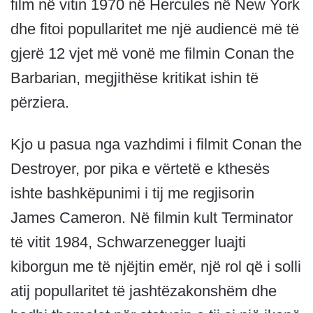
film në vitin 1970 në Hercules në New York
dhe fitoi popullaritet me një audiencë më të
gjerë 12 vjet më vonë me filmin Conan the
Barbarian, megjithëse kritikat ishin të
përziera.
Kjo u pasua nga vazhdimi i filmit Conan the
Destroyer, por pika e vërtetë e kthesës
ishte bashkëpunimi i tij me regjisorin
James Cameron. Në filmin kult Terminator
të vitit 1984, Schwarzenegger luajti
kiborgun me të njëjtin emër, një rol që i solli
atij popullaritet të jashtëzakonshëm dhe