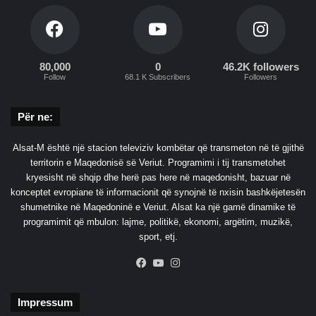
c
h
a
80,000
0
46.2K followers
Follow
68.1 K Subscribers
Followers
Për ne:
Alsat-M është një stacion televiziv kombëtar që transmeton në të gjithë
territorin e Maqedonisë së Veriut. Programimi i tij transmetohet
kryesisht në shqip dhe herë pas here në maqedonisht, bazuar në
konceptet evropiane të informacionit që synojnë të nxisin bashkëjetesën
shumetnike në Maqedoninë e Veriut. Alsat ka një gamë dinamike të
programimit që mbulon: lajme, politikë, ekonomi, argëtim, muzikë,
sport, etj.
Facebook
YouTube
Instagram
Impressum