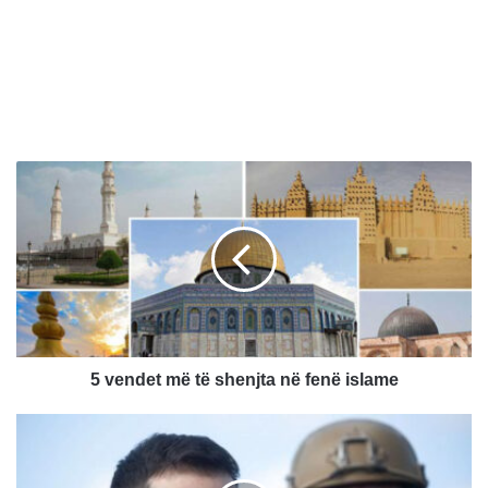
5
v
e
n
d
e
t
m
ë
t
5 vendet më të shenjta në fenë islame
ë
s
Z
h
e
e
l