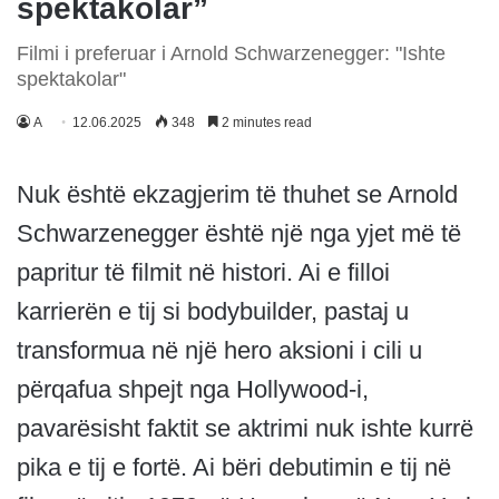
spektakolar”
Filmi i preferuar i Arnold Schwarzenegger: "Ishte
spektakolar"
A
12.06.2025
348
2 minutes read
Nuk është ekzagjerim të thuhet se Arnold
Schwarzenegger është një nga yjet më të
papritur të filmit në histori. Ai e filloi
karrierën e tij si bodybuilder, pastaj u
transformua në një hero aksioni i cili u
përqafua shpejt nga Hollywood-i,
pavarësisht faktit se aktrimi nuk ishte kurrë
pika e tij e fortë. Ai bëri debutimin e tij në