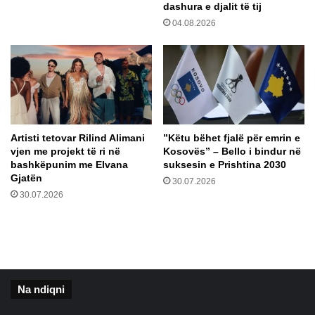
dashura e djalit të tij
u
04.08.2026
t
i
n
,
s
h
k
a
Artisti tetovar Rilind Alimani
​”Këtu bëhet fjalë për emrin e
k
vjen me projekt të ri në
Kosovës” – Bello i bindur në
m
bashkëpunim me Elvana
suksesin e Prishtina 2030
a
Gjatën
30.07.2026
s
30.07.2026
a
k
r
a
n
ë
Na ndiqni
B
u