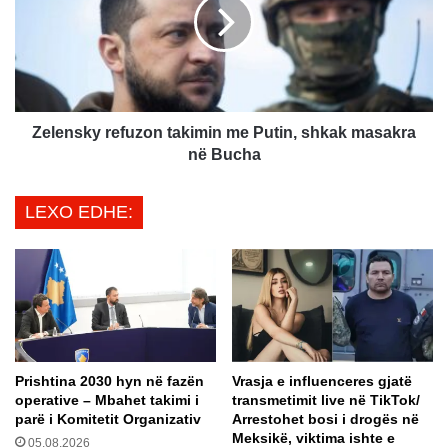
n
e
j
n
t
s
a
k
n
y
ë
r
f
e
Zelensky refuzon takimin me Putin, shkak masakra
e
f
në Bucha
n
u
ë
z
LEXO EDHE:
i
o
s
n
l
t
a
a
m
k
e
i
m
i
Prishtina 2030 hyn në fazën
Vrasja e influenceres gjatë
n
operative – Mbahet takimi i
transmetimit live në TikTok/
m
parë i Komitetit Organizativ
Arrestohet bosi i drogës në
e
Meksikë, viktima ishte e
05.08.2026
P