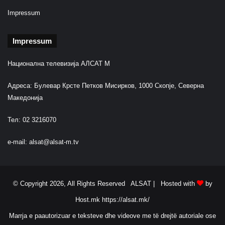
Impressum
Impressum
Национална телевизија АЛСАТ М
Адреса: Булевар Крсте Петков Мисирков, 1000 Скопје, Северна
Македонија
Тел: 02 3216070
e-mail:
alsat@alsat-m.tv
© Copyright 2026, All Rights Reserved ALSAT |
Hosted with
by
Host.mk
https://alsat.mk/
Marrja e paautorizuar e teksteve dhe videove me të drejtë autoriale ose