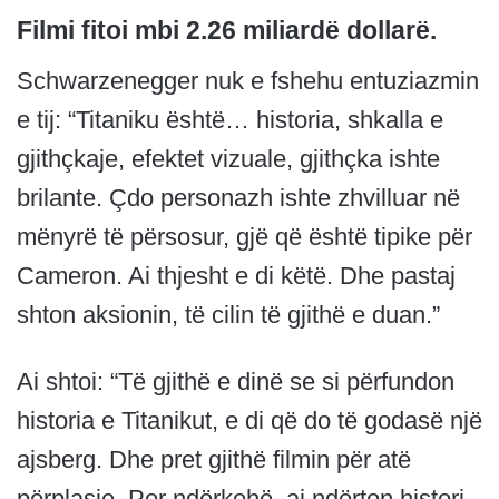
Filmi fitoi mbi 2.26 miliardë dollarë.
Schwarzenegger nuk e fshehu entuziazmin
e tij: “Titaniku është… historia, shkalla e
gjithçkaje, efektet vizuale, gjithçka ishte
brilante. Çdo personazh ishte zhvilluar në
mënyrë të përsosur, gjë që është tipike për
Cameron. Ai thjesht e di këtë. Dhe pastaj
shton aksionin, të cilin të gjithë e duan.”
Ai shtoi: “Të gjithë e dinë se si përfundon
historia e Titanikut, e di që do të godasë një
ajsberg. Dhe pret gjithë filmin për atë
përplasje. Por ndërkohë, ai ndërton histori,