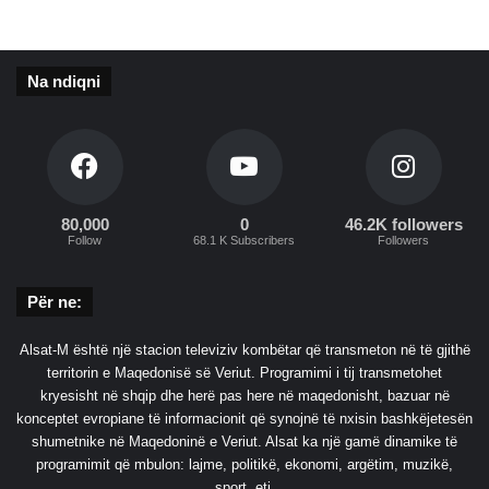
a
d
h
t
Na ndiqni
ë
v
d
e
k
j
80,000
0
46.2K followers
e
Follow
68.1 K Subscribers
Followers
v
e
Për ne:
n
g
a
Alsat-M është një stacion televiziv kombëtar që transmeton në të gjithë
C
territorin e Maqedonisë së Veriut. Programimi i tij transmetohet
O
kryesisht në shqip dhe herë pas here në maqedonisht, bazuar në
V
konceptet evropiane të informacionit që synojnë të nxisin bashkëjetesën
I
shumetnike në Maqedoninë e Veriut. Alsat ka një gamë dinamike të
D
programimit që mbulon: lajme, politikë, ekonomi, argëtim, muzikë,
sport, etj.