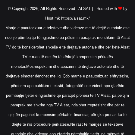
© Copyright 2026, All Rights Reserved ALSAT |
Hosted with
by
Host.mk
https://alsat.mk/
Marrja e paautorizuar e teksteve dhe videove me të drejtë autoriale ose
ndonjë përmbajtje të ngjashme pa pëlqimin paraprak me shkrim të Alsat
TV do të konsiderohet shkelje e të drejtave autoriale dhe për këtë Alsat
TV e ruan të drejtën të kërkojë kompensim përkatës
monetar.Mosrespektimi dhe abuzimi i të drejtave autoriale dhe të
drejtave simotër dënohet me ligj.Çdo marrje e paautorizuar, shfrytëzim,
përdorim apo publikim i tekstit, fotografitë ose videot apo çfarëdo
përmbajtje tjetër e ngjashme që paraqet pronësi të TV Alsat, pa pëlqim
paraprak me shkrim nga TV Alsat, ndalohet rreptësisht dhe për të
njëjtën paguhet kompensim përkatës financiar, për çka pronari ka të
drejtë të nis procedurë përkatëse.Në rast të marrjes së teksteve
autoriale dhe videove apo çfarëdo përmbajtje tjetër, në mënyrë të