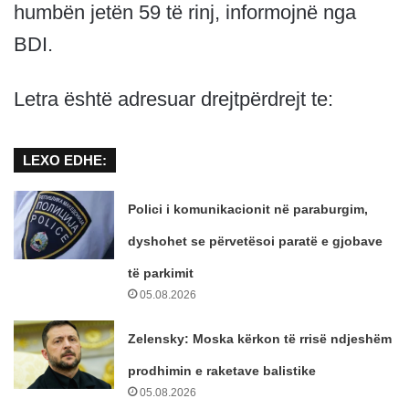
humbën jetën 59 të rinj, informojnë nga
BDI.
Letra është adresuar drejtpërdrejt te:
LEXO EDHE:
Polici i komunikacionit në paraburgim,
dyshohet se përvetësoi paratë e gjobave
të parkimit
05.08.2026
Zelensky: Moska kërkon të rrisë ndjeshëm
prodhimin e raketave balistike
05.08.2026