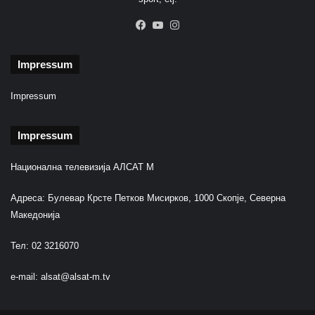
Facebook
YouTube
Instagram
Impressum
Impressum
Impressum
Национална телевизија АЛСАТ М
Адреса: Булевар Крсте Петков Мисирков, 1000 Скопје, Северна
Македонија
Тел: 02 3216070
e-mail:
alsat@alsat-m.tv