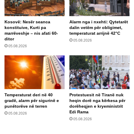
r
r
n
e
i
g
Kosovë: Nesër seanca
Alarm nga i nxehti: Qytetarët
s
j
konstituive, Kurti pa
dalin vetëm për obligimet,
s
i
marrëveshje – nis afati 60-
temperaturat arrijnë 42°C
f
s
ditor
05.08.2026
i
t
05.08.2026
d
r
a
o
“
n
P
n
r
u
o
m
f
r
a
i
Temperaturat deri në 40
Protestuesit në Tiranë nuk
”
n
gradë, alarm për sigurinë e
heqin dorë nga kërkesa për
m
punëtorëve në terren
dorëheqjen e kryeministrit
ë
Edi Rama
05.08.2026
t
05.08.2026
ë
m