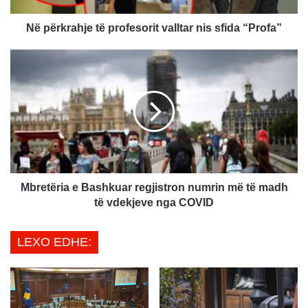
h
j
Në përkrahje të profesorit valltar nis sfida “Profa”
e
t
M
ë
b
p
r
r
e
o
t
f
ë
e
r
s
i
o
a
r
e
Mbretëria e Bashkuar regjistron numrin më të madh
i
B
të vdekjeve nga COVID
t
a
v
s
LEXO EDHE:
a
h
l
k
l
u
t
a
a
r