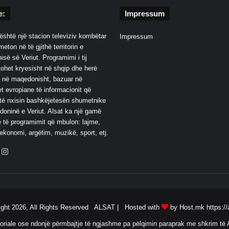
e:
Impressum
është një stacion televiziv kombëtar
Impressum
eton në të gjithë territorin e
së së Veriut. Programimi i tij
ohet kryesisht në shqip dhe herë
 në maqedonisht, bazuar në
t evropiane të informacionit që
të nxisin bashkëjetesën shumetnike
oninë e Veriut. Alsat ka një gamë
 të programimit që mbulon: lajme,
 ekonomi, argëtim, muzikë, sport, etj.
ebook
YouTube
Instagram
ight 2026, All Rights Reserved ALSAT |
Hosted with
by Host.mk
https://
oriale ose ndonjë përmbajtje të ngjashme pa pëlqimin paraprak me shkrim të A