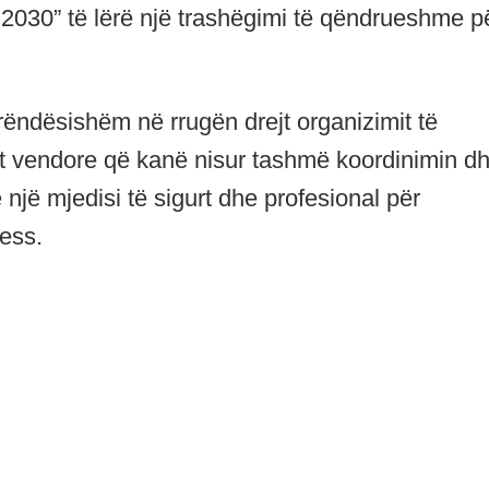
a 2030” të lërë një trashëgimi të qëndrueshme p
rëndësishëm në rrugën drejt organizimit të
t vendore që kanë nisur tashmë koordinimin d
e një mjedisi të sigurt dhe profesional për
ess.