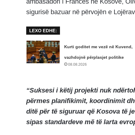
ambasadori i Francës në Kosovë, Oliv
sigurisë bazuar në përvojën e Lojërav
LEXO EDHE:
Kurti goditet me vezë në Kuvend,
vazhdojnë përplasjet politike
08.08.2026
“Suksesi i këtij projekti nuk ndërto
përmes planifikimit, koordinimit d
ditë për të siguruar që Kosova të 
sipas standardeve më të larta evro