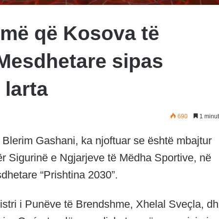
jmë që Kosova të
 Mesdhetare sipas
larta
690
1 minut
t, Blerim Gashani, ka njoftuar se është mbajtur
 Sigurinë e Ngjarjeve të Mëdha Sportive, në
sdhetare “Prishtina 2030”.
stri i Punëve të Brendshme, Xhelal Sveçla, d