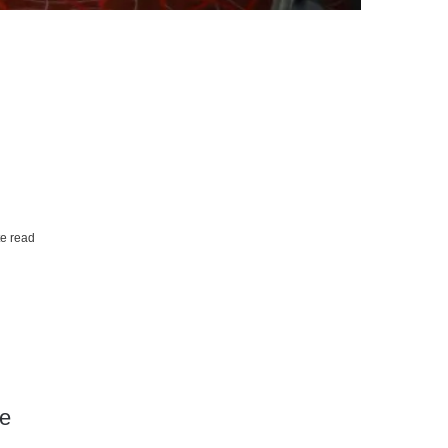
e read
he