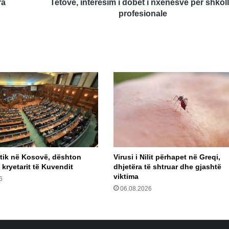
ra
Tetovë, interesim i dobët i nxënësve për shkoll
profesionale
itik në Kosovë, dështon
Virusi i Nilit përhapet në Greqi,
 kryetarit të Kuvendit
dhjetëra të shtruar dhe gjashtë
viktima
6
06.08.2026