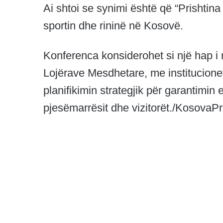
Ai shtoi se synimi është që “Prishtin
sportin dhe rininë në Kosovë.
Konferenca konsiderohet si një hap i 
Lojërave Mesdhetare, me institucione
planifikimin strategjik për garantimin 
pjesëmarrësit dhe vizitorët./KosovaPr