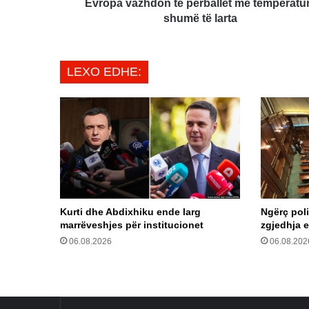
Evropa vazhdon të përballet me temperatu
shumë të larta
LEXO EDHE:
Kurti dhe Abdixhiku ende larg
Ngërç pol
marrëveshjes për institucionet
zgjedhja e
06.08.2026
06.08.202