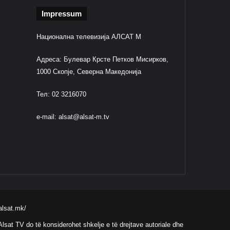
Impressum
Национална телевизија АЛСАТ М
Адреса: Булевар Крсте Петков Мисирков,
1000 Скопје, Северна Македонија
Тел: 02 3216070
e-mail:
alsat@alsat-m.tv
alsat.mk/
lsat TV do të konsiderohet shkelje e të drejtave autoriale dhe