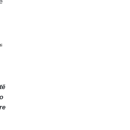
e
ti
të
do
re