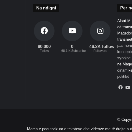
Na ndiqni
Për n
Alsat-M 
që transm
Maqedoni
transmet
pas here
80,000
0
46.2K followers
Follow
68.1 K Subscribers
Followers
koncepte
synojnë 
në Maqed
dinamike
politikë,
Fac
© Copyr
Marrja e paautorizuar e teksteve dhe videove me të drejtë aut