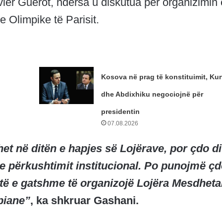
ier Guérot, ndërsa u diskutua për organizimin 
e Olimpike të Parisit.
Kosova në prag të konstituimit, Kur
dhe Abdixhiku negociojnë për
presidentin
07.08.2026
het në ditën e hapjes së Lojërave, por çdo di
he përkushtimit institucional. Po punojmë ç
jetë e gatshme të organizojë Lojëra Mesdheta
piane”
, ka shkruar Gashani.