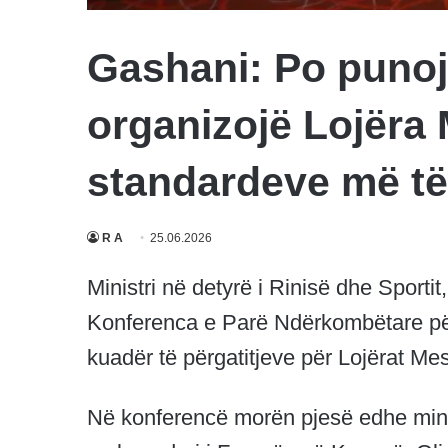
Gashani: Po puno
organizojë Lojëra
standardeve më të 
R A
25.06.2026
Ministri në detyrë i Rinisë dhe Sporti
Konferenca e Parë Ndërkombëtare për
kuadër të përgatitjeve për Lojërat Me
Në konferencë morën pjesë edhe mini