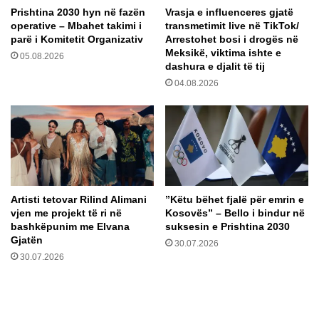
Prishtina 2030 hyn në fazën
Vrasja e influenceres gjatë
l
M
operative – Mbahet takimi i
transmetimit live në TikTok/
e
a
parë i Komitetit Organizativ
Arrestohet bosi i drogës në
g
r
Meksikë, viktima ishte e
05.08.2026
j
a
dashura e djalit të tij
e
d
04.08.2026
n
o
c
n
ë
ë
s
s
A
,
r
v
t
e
i
n
Artisti tetovar Rilind Alimani
​”Këtu bëhet fjalë për emrin e
f
d
vjen me projekt të ri në
Kosovës” – Bello i bindur në
i
o
bashkëpunim me Elvana
suksesin e Prishtina 2030
c
s
Gjatën
30.07.2026
i
e
30.07.2026
a
n
l
f
e
o
?
t