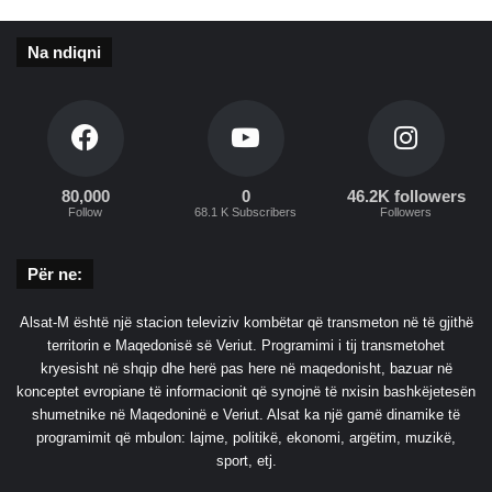
!
o
t
Na ndiqni
ë
P
e
l
e
s
80,000
0
46.2K followers
Follow
68.1 K Subscribers
Followers
Për ne:
Alsat-M është një stacion televiziv kombëtar që transmeton në të gjithë
territorin e Maqedonisë së Veriut. Programimi i tij transmetohet
kryesisht në shqip dhe herë pas here në maqedonisht, bazuar në
konceptet evropiane të informacionit që synojnë të nxisin bashkëjetesën
shumetnike në Maqedoninë e Veriut. Alsat ka një gamë dinamike të
programimit që mbulon: lajme, politikë, ekonomi, argëtim, muzikë,
sport, etj.