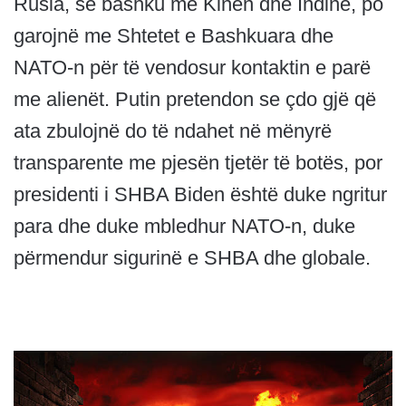
Rusia, së bashku me Kinën dhe Indinë, po
garojnë me Shtetet e Bashkuara dhe
NATO-n për të vendosur kontaktin e parë
me alienët. Putin pretendon se çdo gjë që
ata zbulojnë do të ndahet në mënyrë
transparente me pjesën tjetër të botës, por
presidenti i SHBA Biden është duke ngritur
para dhe duke mbledhur NATO-n, duke
përmendur sigurinë e SHBA dhe globale.